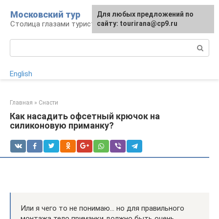
Перейти
Московский тур
Для любых предложений по
к
Столица глазами туриста
сайту: tourirana@cp9.ru
контенту
Поиск:
English
Главная
»
Снасти
Как насадить офсетный крючок на
силиконовую приманку?
Или я чего то не понимаю… но для правильного
монтажа тело приманки должно быть очень