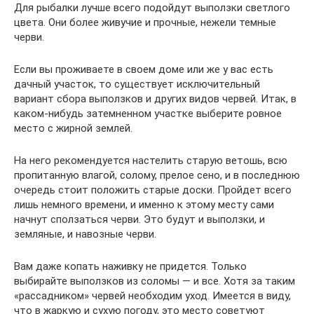
Для рыбалки лучше всего подойдут выползки светлого
цвета. Они более живучие и прочные, нежели темные
черви.
Если вы проживаете в своем доме или же у вас есть
дачный участок, то существует исключительный
вариант сбора выползков и других видов червей. Итак, в
каком-нибудь затемненном участке выберите ровное
место с жирной землей.
На него рекомендуется настелить старую ветошь, всю
пропитанную влагой, солому, прелое сено, и в последнюю
очередь стоит положить старые доски. Пройдет всего
лишь немного времени, и именно к этому месту сами
начнут сползаться черви. Это будут и выползки, и
земляные, и навозные черви.
Вам даже копать наживку не придется. Только
выбирайте выползков из соломы — и все. Хотя за таким
«рассадником» червей необходим уход. Имеется в виду,
что в жаркую и сухую погоду, это место советуют