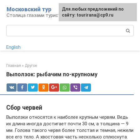
Перейти
Московский тур
Для любых предложений по
к
Столица глазами туриста
сайту: tourirana@cp9.ru
контенту
Поиск:
English
Главная
»
Другое
Выползок: рыбачим по-крупному
Сбор червей
Выползки относятся к наиболее крупным червям. Ведь
их длина иногда достигает почти 30 см, а толщина — 9
мм. Голова такого червя более толстая и темная, нежели
все его тело. А хвостовая часть несколько сплюснута.