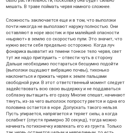
было растительности, поскольку она будет сильно
мешать. В траве поймать червя намного сложнее.
Сложность заключается еще и в том, что выползки
почти никогда не выползают наружу полностью. Они
оставляют в норе хвостик и при малейшей опасности
«ныряют» в землю со скоростью пули. Это значит, что
нужно вести себя предельно осторожно. Когда луч
фонарика выхватит из темени тонкое тело червя, свет
тут же надо приглушить – отвести чуть в сторону.
Дальше необходимо постараться бесшумно подойти
(выползки ощущают вибрацию почвы), тихонько
наклониться и прижать червя к земле пальцами
свободной руки. В этот ответственный момент следует
задействовать всю свою выдержку и не поддаваться
соблазну вытащить его сразу. Многие спешат, начинают
тянуть, из-за чего выползок попросту рвется и одна его
половина остается в норе. Допускать такого нельзя.
Пусть упирается, напрягается и теряет силы, а когда
ослабнет (спустя примерно 30 секунд), тогда можно
начинать потихонечку извлекать его из грунта. Только
так червь останется целым и невредимым, то есть,