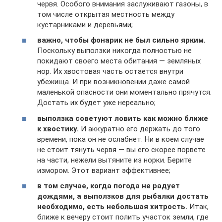
червя. Особого внимания заслуживают газоны, в
том числе открытая местность между
кустарниками и деревьями;
важно, чтобы фонарик не был сильно ярким.
Поскольку выползки никогда полностью не
покидают своего места обитания — земляных
нор. Их хвостовая часть остается внутри
убежища. И при возникновении даже самой
маленькой опасности они моментально прячутся.
Достать их будет уже нереально;
выползка советуют ловить как можно ближе
к хвостику.
И аккуратно его держать до того
времени, пока он не ослабнет. Ни в коем случае
не стоит тянуть червя — вы его скорее порвете
на части, нежели вытяните из норки. Берите
измором. Этот вариант эффективнее;
в том случае, когда погода не радует
дождями, а выползков для рыбалки достать
необходимо, есть небольшая хитрость.
Итак,
ближе к вечеру стоит полить участок земли, где