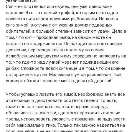
увеличивается.
Сиг – не плотвичка или окунек, они уже давно всем
надоели. Это тот самый трофей, которым не стыдно
похвастаться перед друзьями-рыболовами. Но ловля
сига зимой, в отличие от ужения других подводных
обитателей, в большой степени зависит от удачи. Дело в
том, что сиг – проходная рыба, на одном месте он
надолго не задерживается. Он находится в постоянном
движении, перемещается по водоему по своим
излюбленным маршрутам и ему совершенно наплевать на
то, что где-то над лункой мерзнет поджидающий его
рыбак. Сложность ловли сига еще и в том, что он крайне
осторожен и пуглив. Малейший шум он расценивает как
угрозу и обходит опасное место десятой дорогой.
Чтобы успешно ловить его зимой, необходимо знать все
эти нюансы и действовать соответственно. То есть,
грамотно настраивать снасти, в первую очередь
облавливать те участки, где могут проходить сиговые
тропы, использовать уловистые приманки, на льду вести
себя максимально тихо. Только так можно надеяться на
хороший улов, а не на случайную поимку парочки мелких