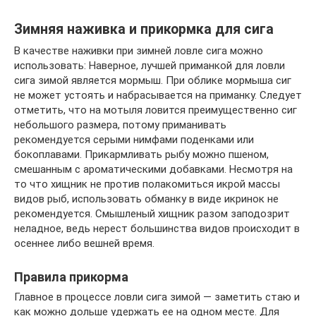
Зимняя наживка и прикормка для сига
В качестве наживки при зимней ловле сига можно
использовать: Наверное, лучшей приманкой для ловли
сига зимой является мормыш. При облике мормыша сиг
не может устоять и набрасывается на приманку. Следует
отметить, что на мотыля ловится преимущественно сиг
небольшого размера, потому приманивать
рекомендуется серыми нимфами поденками или
бокоплавами. Прикармливать рыбу можно пшеном,
смешанным с ароматическими добавками. Несмотря на
то что хищник не против полакомиться икрой массы
видов рыб, использовать обманку в виде икринок не
рекомендуется. Смышленый хищник разом заподозрит
неладное, ведь нерест большинства видов происходит в
осеннее либо вешней время.
Правила прикорма
Главное в процессе ловли сига зимой — заметить стаю и
как можно дольше удержать ее на одном месте. Для