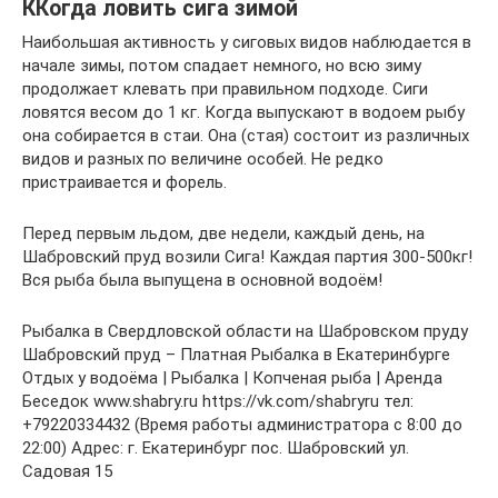
ККогда ловить сига зимой
Наибольшая активность у сиговых видов наблюдается в
начале зимы, потом спадает немного, но всю зиму
продолжает клевать при правильном подходе. Сиги
ловятся весом до 1 кг. Когда выпускают в водоем рыбу
она собирается в стаи. Она (стая) состоит из различных
видов и разных по величине особей. Не редко
пристраивается и форель.
Перед первым льдом, две недели, каждый день, на
Шабровский пруд возили Сига! Каждая партия 300-500кг!
Вся рыба была выпущена в основной водоём!
Рыбалка в Свердловской области на Шабровском пруду
Шабровский пруд – Платная Рыбалка в Екатеринбурге
Отдых у водоёма | Рыбалка | Копченая рыба | Аренда
Беседок www.shabry.ru https://vk.com/shabryru тел:
+79220334432 (Время работы администратора с 8:00 до
22:00) Адрес: г. Екатеринбург пос. Шабровский ул.
Садовая 15