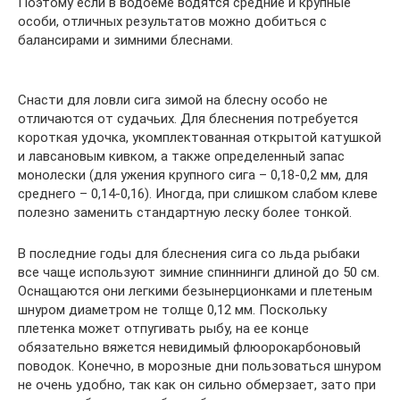
Поэтому если в водоеме водятся средние и крупные
особи, отличных результатов можно добиться с
балансирами и зимними блеснами.
Снасти для ловли сига зимой на блесну особо не
отличаются от судачьих. Для блеснения потребуется
короткая удочка, укомплектованная открытой катушкой
и лавсановым кивком, а также определенный запас
монолески (для ужения крупного сига – 0,18-0,2 мм, для
среднего – 0,14-0,16). Иногда, при слишком слабом клеве
полезно заменить стандартную леску более тонкой.
В последние годы для блеснения сига со льда рыбаки
все чаще используют зимние спиннинги длиной до 50 см.
Оснащаются они легкими безынерционками и плетеным
шнуром диаметром не толще 0,12 мм. Поскольку
плетенка может отпугивать рыбу, на ее конце
обязательно вяжется невидимый флюорокарбоновый
поводок. Конечно, в морозные дни пользоваться шнуром
не очень удобно, так как он сильно обмерзает, зато при