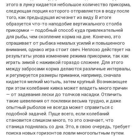
этого в лунку кидается небольшое количество прикорма,
следующая порция которого отправляется в воду после
того, как предыдущая исчезнет из виду. В итоге
образуется что-то наподобие вертикального столба
прикормки — подобный способ куда привлекательней
для рыбы, чем скопление корма на дне. Конечно, это
спрашивает от рыбака немалых усилий и повышенного
внимания, однако игра стоит свеч. Неплохо действует на
результаты улова изменение режима прикормки, так как
играть зимой с наживкой гораздо сложнее. Для этого
между забросами корма делаются различные интервалы,
и регулируется размеры приманки, например, сначала
кидается мелкий мотыль, затем крупный. Возникающее
при этом колебание кивка может владеть много причин
— от задевания лески до толчков насадки. Отличить
такие шевеления от поклевки весьма трудно, и даже
опытный рыболов не всегда может справиться с
подобной задачей. Пуще всего, если колебаний
становится слишком много, то это означает, что
станица поднялась со дна. Это, в свою очередь, требует
поиска новых горизонтов ловли многоопытным путем.