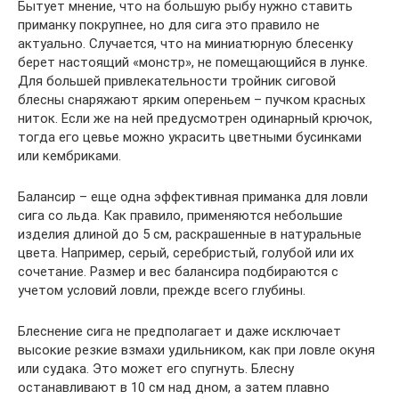
Бытует мнение, что на большую рыбу нужно ставить
приманку покрупнее, но для сига это правило не
актуально. Случается, что на миниатюрную блесенку
берет настоящий «монстр», не помещающийся в лунке.
Для большей привлекательности тройник сиговой
блесны снаряжают ярким опереньем – пучком красных
ниток. Если же на ней предусмотрен одинарный крючок,
тогда его цевье можно украсить цветными бусинками
или кембриками.
Балансир – еще одна эффективная приманка для ловли
сига со льда. Как правило, применяются небольшие
изделия длиной до 5 см, раскрашенные в натуральные
цвета. Например, серый, серебристый, голубой или их
сочетание. Размер и вес балансира подбираются с
учетом условий ловли, прежде всего глубины.
Блеснение сига не предполагает и даже исключает
высокие резкие взмахи удильником, как при ловле окуня
или судака. Это может его спугнуть. Блесну
останавливают в 10 см над дном, а затем плавно