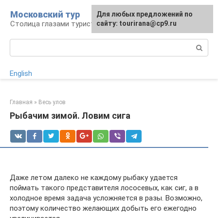
Перейти
Московский тур
Для любых предложений по
к
Столица глазами туриста
сайту: tourirana@cp9.ru
контенту
Поиск:
English
Главная
»
Весь улов
Рыбачим зимой. Ловим сига
Даже летом далеко не каждому рыбаку удается
поймать такого представителя лососевых, как сиг, а в
холодное время задача усложняется в разы. Возможно,
поэтому количество желающих добыть его ежегодно