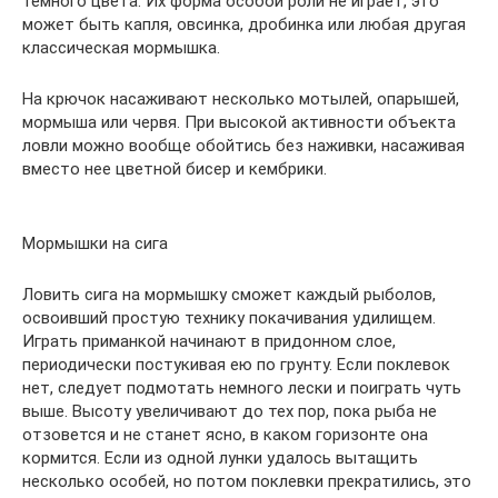
темного цвета. Их форма особой роли не играет, это
может быть капля, овсинка, дробинка или любая другая
классическая мормышка.
На крючок насаживают несколько мотылей, опарышей,
мормыша или червя. При высокой активности объекта
ловли можно вообще обойтись без наживки, насаживая
вместо нее цветной бисер и кембрики.
Мормышки на сига
Ловить сига на мормышку сможет каждый рыболов,
освоивший простую технику покачивания удилищем.
Играть приманкой начинают в придонном слое,
периодически постукивая ею по грунту. Если поклевок
нет, следует подмотать немного лески и поиграть чуть
выше. Высоту увеличивают до тех пор, пока рыба не
отзовется и не станет ясно, в каком горизонте она
кормится. Если из одной лунки удалось вытащить
несколько особей, но потом поклевки прекратились, это