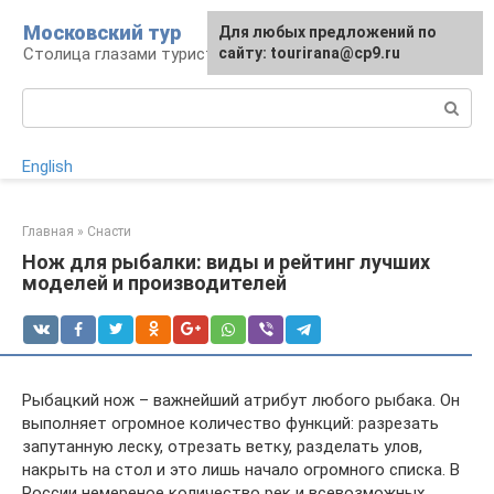
Перейти
Московский тур
Для любых предложений по
к
Столица глазами туриста
сайту: tourirana@cp9.ru
контенту
Поиск:
English
Главная
»
Снасти
Нож для рыбалки: виды и рейтинг лучших
моделей и производителей
Рыбацкий нож – важнейший атрибут любого рыбака. Он
выполняет огромное количество функций: разрезать
запутанную леску, отрезать ветку, разделать улов,
накрыть на стол и это лишь начало огромного списка. В
России немереное количество рек и всевозможных