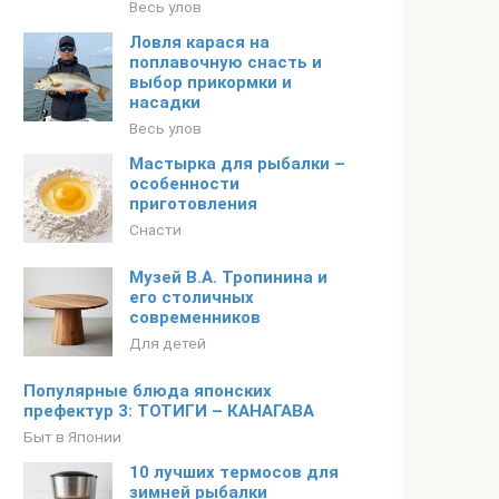
Весь улов
Ловля карася на
поплавочную снасть и
выбор прикормки и
насадки
Весь улов
Мастырка для рыбалки –
особенности
приготовления
Снасти
Музей В.А. Тропинина и
его столичных
современников
Для детей
Популярные блюда японских
префектур 3: ТОТИГИ – КАНАГАВА
Быт в Японии
10 лучших термосов для
зимней рыбалки