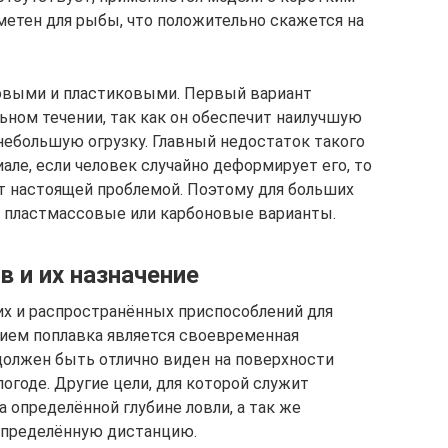
метен для рыбы, что положительно скажется на
овыми и пластиковыми. Первый вариант
ьном течении, так как он обеспечит наилучшую
небольшую огрузку. Главный недостаток такого
ле, если человек случайно деформирует его, то
т настоящей проблемой. Поэтому для больших
ь пластмассовые или карбоновые варианты.
 и их назначение
их и распространённых приспособлений для
ием поплавка является своевременная
 должен быть отлично виден на поверхности
огоде. Другие цели, для которой служит
а определённой глубине ловли, а так же
определённую дистанцию.