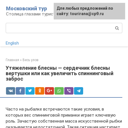
Перейти
Московский тур
Для любых предложений по
к
Столица глазами туриста
сайту: tourirana@cp9.ru
контенту
Поиск:
English
Главная
»
Весь улов
Утяжеление блесны — сердечник блесны
вертушки или как увеличить спиннинговый
заброс
Часто на рыбалке встречаются такие условия, в
которых вес спиннинговой приманки играет ключевую
роль. Зачастую собственная масса искусственной рыбки
оказывается недостаточной. Такая ситуация наступает,