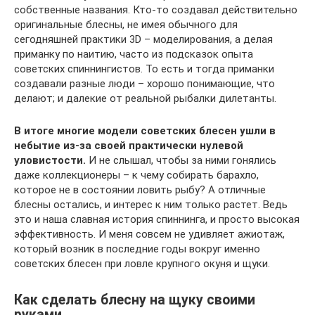
собственные названия. Кто-то создавал действительно
оригинальные блесны, не имея обычного для
сегодняшней практики 3D – моделирования, а делая
приманку по наитию, часто из подсказок опыта
советских спиннингистов. То есть и тогда приманки
создавали разные люди – хорошо понимающие, что
делают; и далекие от реальной рыбалки дилетанты.
В итоге многие модели советских блесен ушли в
небытие из-за своей практически нулевой
уловистости.
И не слышал, чтобы за ними гонялись
даже коллекционеры – к чему собирать барахло,
которое не в состоянии ловить рыбу? А отличные
блесны остались, и интерес к ним только растет. Ведь
это и наша славная история спиннинга, и просто высокая
эффективность. И меня совсем не удивляет ажиотаж,
который возник в последние годы вокруг именно
советских блесен при ловле крупного окуня и щуки.
Как сделать блесну на щуку своими
руками