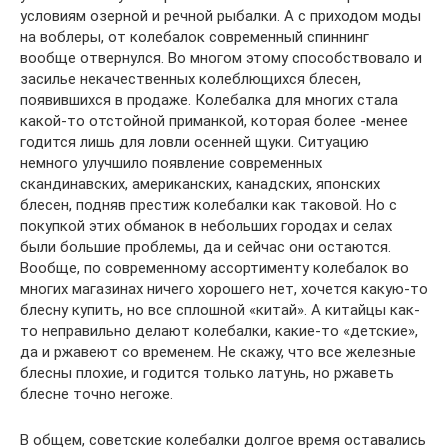
условиям озерной и речной рыбалки. А с приходом моды
на воблеры, от колебалок современный спиннинг
вообще отвернулся. Во многом этому способствовало и
засилье некачественных колеблющихся блесен,
появившихся в продаже. Колебалка для многих стала
какой-то отстойной приманкой, которая более -менее
годится лишь для ловли осенней щуки. Ситуацию
немного улучшило появление современных
скандинавских, американских, канадских, японских
блесен, подняв престиж колебалки как таковой. Но с
покупкой этих обманок в небольших городах и селах
были большие проблемы, да и сейчас они остаются.
Вообще, по современному ассортименту колебалок во
многих магазинах ничего хорошего нет, хочется какую-то
блесну купить, но все сплошной «китай». А китайцы как-
то неправильно делают колебалки, какие-то «детские»,
да и ржавеют со временем. Не скажу, что все железные
блесны плохие, и годится только латунь, но ржаветь
блесне точно негоже.
В общем, советские колебалки долгое время оставались