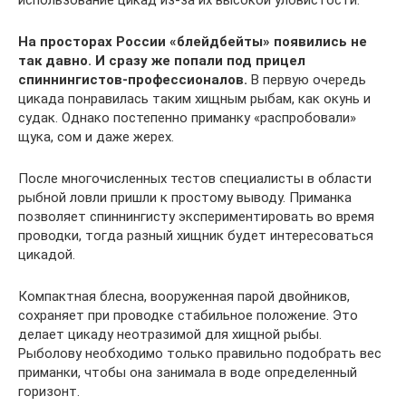
использование цикад из-за их высокой уловистости.
На просторах России «блейдбейты» появились не
так давно. И сразу же попали под прицел
спиннингистов-профессионалов.
В первую очередь
цикада понравилась таким хищным рыбам, как окунь и
судак. Однако постепенно приманку «распробовали»
щука, сом и даже жерех.
После многочисленных тестов специалисты в области
рыбной ловли пришли к простому выводу. Приманка
позволяет спиннингисту экспериментировать во время
проводки, тогда разный хищник будет интересоваться
цикадой.
Компактная блесна, вооруженная парой двойников,
сохраняет при проводке стабильное положение. Это
делает цикаду неотразимой для хищной рыбы.
Рыболову необходимо только правильно подобрать вес
приманки, чтобы она занимала в воде определенный
горизонт.