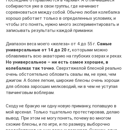
Последние отправляются в «архив». А отличившиеся
собираются уже в свои группы, где начинают
соревноваться между собой. Обычно любая колебалка
хорошо работает только в определенных условиях, и
чтобы это понять, нужно много экспериментировать и
записывать результаты каждой приманки.
Диапазон веса моего «железа» от 4 до 55 г.
Самые
универсальные от 14 до 20 г,
которыми можно
облавливать всю акваторию на глубоких озерах и реках.
Но универсальное – ни есть самое хорошее, в
колебалках так точно.
Сверхтяжелой блесной реально
очень обстоятельно обловить свалы ям, не хуже, чем
джигом. А более легкие, широкие блесны очень хороши
для облова заросших мелководий, ни в чем не уступая
твичинговым воблерам.
Сходу не бракую ни одну новую приманку, попавшую в
мой арсенал. Только тщательно протестировав, делаю
вывод. При этом не могу понять, почему во многом
схожие блесны, и по игре, и по размеру, выборочно