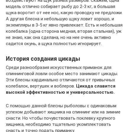
воздействуют на щук разных размеров. Скажем, одна
модель отлично собирает рыбу до 2-3 кг, а большая
щука воротит от нее нос, какую проводку не предложи.
А другая блесна и небольшую щуку ловит хорошо, и
экземпляры в 3-5 кг явно привлекает. Есть и небольшая
колебалка (одна сторона медная, вторая стальная), уж
не знаю, как она сделана, но на нее очень активно
садится окунь, а щука полностью игнорирует.
История создания цикады
Среди разнообразия искусственных приманок для
спиннинговой ловли особое место занимают цикады.
Эти блесны кардинально отличаются от привычных
колебалок, вертушек и воблеров.
Цикада славится
высокой эффективностью и универсальностью.
С помощью данной блесны рыболовы с одинаковым
успехом добывают хищника на спиннинг или на зимние
снасти. Но чтобы почувствовать поклевку крупного
хищника, необходимо тщательно укомплектовать
снасть и точно подать приманку.