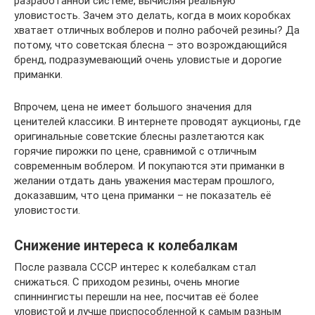
разработанной системе, вычисляя реальную
уловистость. Зачем это делать, когда в моих коробках
хватает отличных воблеров и полно рабочей резины? Да
потому, что советская блесна – это возрождающийся
бренд, подразумевающий очень уловистые и дорогие
приманки.
Впрочем, цена не имеет большого значения для
ценителей классики. В интернете проводят аукционы, где
оригинальные советские блесны разлетаются как
горячие пирожки по цене, сравнимой с отличным
современным воблером. И покупаются эти приманки в
желании отдать дань уважения мастерам прошлого,
доказавшим, что цена приманки – не показатель её
уловистости.
Снижение интереса к колебалкам
После развала СССР интерес к колебалкам стал
снижаться. С приходом резины, очень многие
спиннингисты перешли на нее, посчитав её более
уловистой и лучше приспособленной к самым разным