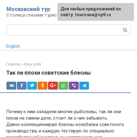
Перейти
Московский тур
Для любых предложений по
к
Столица глазами туриста
сайту: tourirana@cp9.ru
контенту
Поиск:
English
Главная
»
Весь улов
Так ли плохи советские блесны
Почему к ним охладели многие рыболовы, так ли они
плохи на самом деле, стоит ли о них забывать.
Давно коллекционирую блесны колебалки советского
производства, и каждую тестирую по специально