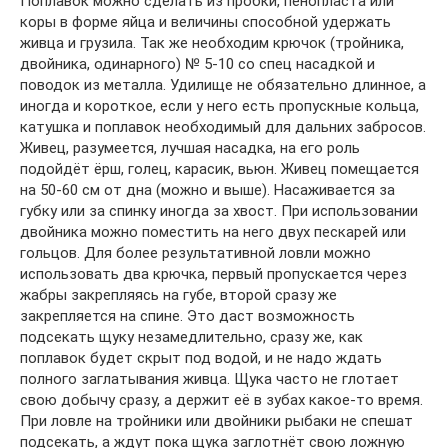
Поплавок можно сделать из пробки, пенопласта или
коры в форме яйца и величины способной удержать
живца и грузила. Так же необходим крючок (тройника,
двойника, одинарного) № 5-10 со спец насадкой и
поводок из металла. Удилище не обязательно длинное, а
иногда и короткое, если у него есть пропускные кольца,
катушка и поплавок необходимый для дальних забросов.
Живец, разумеется, лучшая насадка, на его роль
подойдёт ёрш, голец, карасик, вьюн. Живец помещается
на 50-60 см от дна (можно и выше). Насаживается за
губку или за спинку иногда за хвост. При использовании
двойника можно поместить на него двух пескарей или
гольцов. Для более результативной ловли можно
использовать два крючка, первый пропускается через
жабры закрепляясь на губе, второй сразу же
закрепляется на спине. Это даст возможность
подсекать щуку незамедлительно, сразу же, как
поплавок будет скрыт под водой, и не надо ждать
полного заглатывания живца. Щука часто не глотает
свою добычу сразу, а держит её в зубах какое-то время.
При ловле на тройники или двойники рыбаки не спешат
подсекать, а ждут пока щука заглотнёт свою ложную