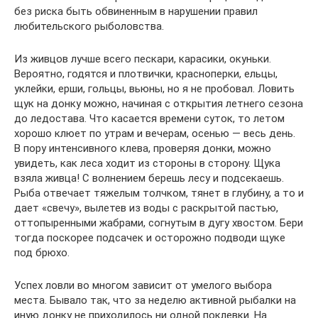
без риска быть обвиненным в нарушении правил
любительского рыболовства.
Из живцов лучше всего пескари, карасики, окуньки.
Вероятно, годятся и плотвички, красноперки, ельцы,
уклейки, ерши, гольцы, вьюны, но я не пробовал. Ловить
щук на донку можно, начиная с открытия летнего сезона
до ледостава. Что касается времени суток, то летом
хорошо клюет по утрам и вечерам, осенью — весь день.
В пору интенсивного клева, проверяя донки, можно
увидеть, как леса ходит из стороны в сторону. Щука
взяла живца! С волнением берешь лесу и подсекаешь.
Рыба отвечает тяжелым толчком, тянет в глубину, а то и
дает «свечу», вылетев из воды с раскрытой пастью,
оттопыренными жабрами, согнутым в дугу хвостом. Бери
тогда поскорее подсачек и осторожно подводи щуке
под брюхо.
Успех ловли во многом зависит от умелого выбора
места. Бывало так, что за неделю активной рыбалки на
иную донку не приходилось ни одной поклевки. На