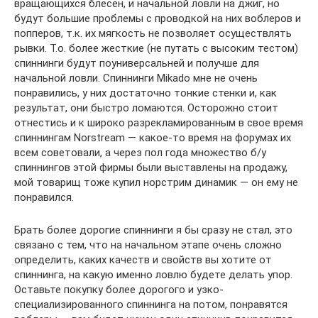
вращающихся блесен, и начальной ловли на джиг, но
будут большие проблемы с проводкой на них воблеров и
попперов, т.к. их мягкость не позволяет осуществлять
рывки. Т.о. более жесткие (не путать с высоким тестом)
спиннинги будут поуниверсальней и получше для
начальной ловли. Спиннинги Mikado мне не очень
понравились, у них достаточно тонкие стенки и, как
результат, они быстро ломаются. Осторожно стоит
отнестись и к широко разрекламированным в свое время
спиннингам Norstream — какое-то время на форумах их
всем советовали, а через пол года множество б/у
спиннингов этой фирмы были выставлены на продажу,
мой товарищ тоже купил норстрим динамик — он ему не
понравился.
Брать более дорогие спиннинги я бы сразу не стал, это
связано с тем, что на начальном этапе очень сложно
определить, каких качеств и свойств вы хотите от
спиннинга, на какую именно ловлю будете делать упор.
Оставьте покупку более дорогого и узко-
специализированного спиннинга на потом, понравятся