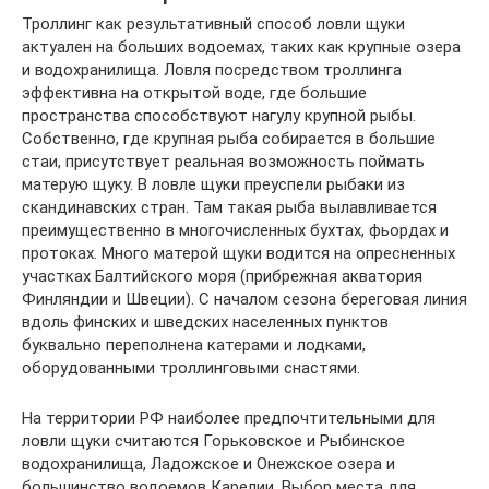
Троллинг как результативный способ ловли щуки
актуален на больших водоемах, таких как крупные озера
и водохранилища. Ловля посредством троллинга
эффективна на открытой воде, где большие
пространства способствуют нагулу крупной рыбы.
Собственно, где крупная рыба собирается в большие
стаи, присутствует реальная возможность поймать
матерую щуку. В ловле щуки преуспели рыбаки из
скандинавских стран. Там такая рыба вылавливается
преимущественно в многочисленных бухтах, фьордах и
протоках. Много матерой щуки водится на опресненных
участках Балтийского моря (прибрежная акватория
Финляндии и Швеции). С началом сезона береговая линия
вдоль финских и шведских населенных пунктов
буквально переполнена катерами и лодками,
оборудованными троллинговыми снастями.
На территории РФ наиболее предпочтительными для
ловли щуки считаются Горьковское и Рыбинское
водохранилища, Ладожское и Онежское озера и
большинство водоемов Карелии. Выбор места для