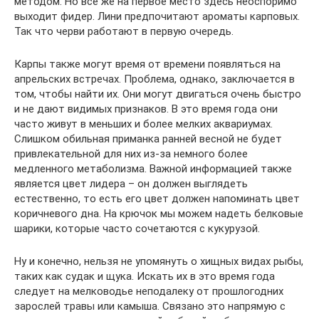
методом. Но все же на первое место здесь неоспоримо
выходит фидер. Лини предпочитают ароматы карповых.
Так что черви работают в первую очередь.
Карпы также могут время от времени появляться на
апрельских встречах. Проблема, однако, заключается в
том, чтобы найти их. Они могут двигаться очень быстро
и не дают видимых признаков. В это время года они
часто живут в меньших и более мелких аквариумах.
Слишком обильная приманка ранней весной не будет
привлекательной для них из-за немного более
медленного метаболизма. Важной информацией также
является цвет лидера – он должен выглядеть
естественно, то есть его цвет должен напоминать цвет
коричневого дна. На крючок мы можем надеть белковые
шарики, которые часто сочетаются с кукурузой.
Ну и конечно, нельзя не упомянуть о хищных видах рыбы,
таких как судак и щука. Искать их в это время года
следует на мелководье неподалеку от прошлогодних
зарослей травы или камыша. Связано это напрямую с