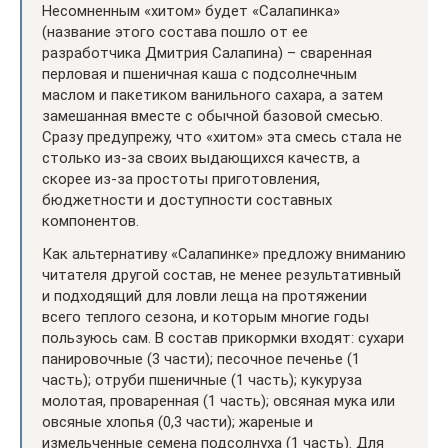
Несомненным «хитом» будет «Салапинка»
(название этого состава пошло от ее
разработчика Дмитрия Салапина) – сваренная
перловая и пшеничная каша с подсолнечным
маслом и пакетиком ванильного сахара, а затем
замешанная вместе с обычной базовой смесью.
Сразу предупрежу, что «хитом» эта смесь стала не
столько из-за своих выдающихся качеств, а
скорее из-за простоты приготовления,
бюджетности и доступности составных
компонентов.
Как альтернативу «Салапинке» предложу вниманию
читателя другой состав, не менее результативный
и подходящий для ловли леща на протяжении
всего теплого сезона, и которым многие годы
пользуюсь сам. В состав прикормки входят: сухари
панировочные (3 части); песочное печенье (1
часть); отруби пшеничные (1 часть); кукуруза
молотая, проваренная (1 часть); овсяная мука или
овсяные хлопья (0,3 части); жареные и
измельченные семена подсолнуха (1 часть). Для