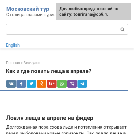
Перейти
Московский тур
Для любых предложений по
к
Столица глазами туриста
сайту: tourirana@cp9.ru
контенту
Поиск:
English
Главная
»
Весь улов
Как и где ловить леща в апреле?
Ловля леща в апреле на фидер
Долгожданная пора схода льда и потепления открывает
перед рыболовами новые горизонты. Так
ловля леща в