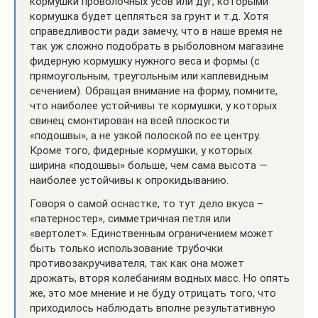
кормушки проволочных усов или дуг, которыми
кормушка будет цепляться за грунт и т.д. Хотя
справедливости ради замечу, что в наше время не
так уж сложно подобрать в рыболовном магазине
фидерную кормушку нужного веса и формы (с
прямоугольным, треугольным или каплевидным
сечением). Обращая внимание на форму, помните,
что наиболее устойчивы те кормушки, у которых
свинец смонтирован на всей плоскости
«подошвы», а не узкой полоской по ее центру.
Кроме того, фидерные кормушки, у которых
ширина «подошвы» больше, чем сама высота —
наиболее устойчивы к опрокидыванию.
Говоря о самой оснастке, то тут дело вкуса –
«патерностер», симметричная петля или
«вертолет». Единственным ограничением может
быть только использование трубочки
противозакручивателя, так как она может
дрожать, вторя колебаниям водных масс. Но опять
же, это мое мнение и не буду отрицать того, что
приходилось наблюдать вполне результативную