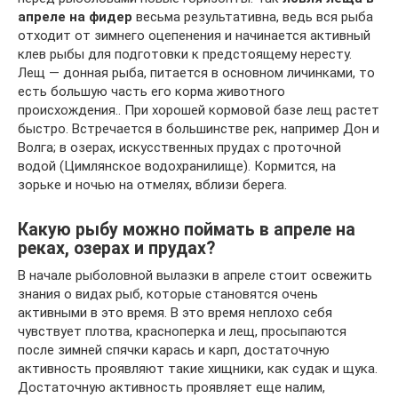
апреле на фидер
весьма результативна, ведь вся рыба
отходит от зимнего оцепенения и начинается активный
клев рыбы для подготовки к предстоящему нересту.
Лещ — донная рыба, питается в основном личинками, то
есть большую часть его корма животного
происхождения.. При хорошей кормовой базе лещ растет
быстро. Встречается в большинстве рек, например Дон и
Волга; в озерах, искусственных прудах с проточной
водой (Цимлянское водохранилище). Кормится, на
зорьке и ночью на отмелях, вблизи берега.
Какую рыбу можно поймать в апреле на
реках, озерах и прудах?
В начале рыболовной вылазки в апреле стоит освежить
знания о видах рыб, которые становятся очень
активными в это время. В это время неплохо себя
чувствует плотва, красноперка и лещ, просыпаются
после зимней спячки карась и карп, достаточную
активность проявляют такие хищники, как судак и щука.
Достаточную активность проявляет еще налим,