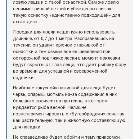
ловлю леща и с такой оснасткой. Сам же ловлю
несимметричной петлей и убежденно считаю
такую оснастку «единственно подходящей» для
этого дела.
Поводки для ловли леща нужно использовать
длинные, от 0,7 до 1 метра. Расправившись на
течении, он удалит крючок с наживкой от
оснастки и тем самым все ее шевеления при
осторожной подтяжке лески в момент поклевки
будут скрыты от глаз леща, что дает рыбаку фору
во времени для успешной и своевременной
подсечки.
Наиболее «вкусной» наживкой для леща будет
червь, опарыш, мотыль из-за содержания в них
большого количества протеина, в котором
нуждается рыба весной. Нелишне
поэкспериментировать с «бутербродами» сочетая
как растительную, так и животную составляющую
для насадки.
Не справедливо будет обойти и тему прикормки,