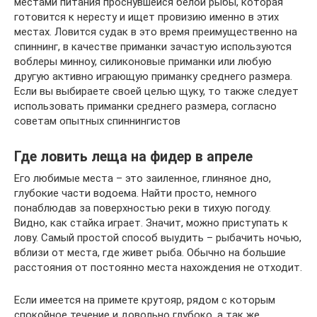
местами питания проснувшейся белой рыбы, которая
готовится к нересту и ищет провизию именно в этих
местах. Ловится судак в это время преимущественно на
спиннинг, в качестве приманки зачастую используются
воблеры минноу, силиконовые приманки или любую
другую активно играющую приманку среднего размера.
Если вы выбираете своей целью щуку, то также следует
использовать приманки среднего размера, согласно
советам опытных спиннингистов
Где ловить леща на фидер в апреле
Его любимые места – это заиленное, глиняное дно,
глубокие части водоема. Найти просто, немного
понаблюдав за поверхностью реки в тихую погоду.
Видно, как стайка играет. Значит, можно приступать к
лову. Самый простой способ выудить – рыбачить ночью,
вблизи от места, где живет рыба. Обычно на большие
расстояния от постоянно места нахождения не отходит.
Если имеется на примете крутояр, рядом с которым
спокойное течение и довольно глубоко, а так же