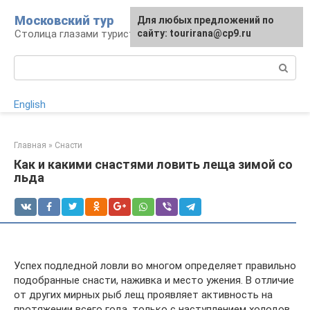
Перейти
Московский тур
Для любых предложений по
к
Столица глазами туриста
сайту: tourirana@cp9.ru
контенту
Поиск:
English
Главная
»
Снасти
Как и какими снастями ловить леща зимой со
льда
Успех подледной ловли во многом определяет правильно
подобранные снасти, наживка и место ужения. В отличие
от других мирных рыб лещ проявляет активность на
протяжении всего года, только с наступлением холодов