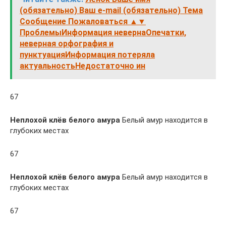
(обязательно) Ваш e-mail (обязательно) Тема
Сообщение Пожаловаться ▲▼
ПроблемыИнформация невернаОпечатки,
неверная орфография и
пунктуацияИнформация потеряла
актуальностьНедостаточно ин
67
Неплохой клёв белого амура
Белый амур находится в
глубоких местах
67
Неплохой клёв белого амура
Белый амур находится в
глубоких местах
67