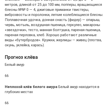
метров, длиной от 25 до 100 мм, попперы, вращающиеся
блесны №№ 0 — 4, джиговые приманки твистеры,
виброхвосты и поролонки, легкие колеблющиеся блесны.
Поплавочная удочка, донная снасть (фидер) — опарыш,
червь, мотыль, воздушная пшеница, геркулес, макароны
«звездочки», тесто, манная болтушка, пареная пшеница,
пареная перловка, хлеб. Хорошо работают различные
виды «бутербродов». Кружки, жерлицы — живец (плотва,
окунь, уклейка, карась).
Прогноз клёва
Белый амур
66
Неплохой клёв белого амура
Белый амур находится в
глубоких местах
66