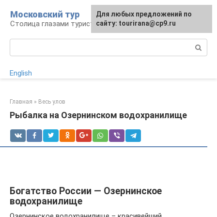
Перейти
Московский тур
Для любых предложений по
к
Столица глазами туриста
сайту: tourirana@cp9.ru
контенту
Поиск:
English
Главная
»
Весь улов
Рыбалка на Озернинском водохранилище
Богатство России — Озернинское
водохранилище
Озернинское водохранилище – красивейший