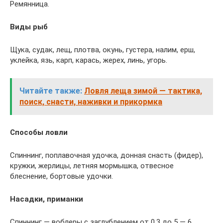
Ремянница.
Виды рыб
Щука, судак, лещ, плотва, окунь, густера, налим, ерш,
уклейка, язь, карп, карась, жерех, линь, угорь.
Читайте также:
Ловля леща зимой — тактика,
поиск, снасти, наживки и прикормка
Способы ловли
Спиннинг, поплавочная удочка, донная снасть (фидер),
кружки, жерлицы, летняя мормышка, отвесное
блеснение, бортовые удочки.
Насадки, приманки
Спиннинг — воблеры с заглублением от 0,3 до 5 — 6