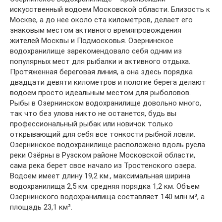
искусственный водоем Московской области. Близость к
Москве, а до нее около ста километров, делает его
знаковым местом активного времяпровождения
жителей Москвы и Подмосковья. Озернинское
водохранилище зарекомендовало себя одним из
популярных мест для рыбалки и активного отдыха.
Протяженная береговая линия, а она здесь порядка
двадцати девяти километров и пологие берега делают
водоем просто идеальным местом для рыболовов.
Рыбы в Озернинском водохранилище довольно много,
так что без улова никто не останется, будь вы
профессиональный рыбак или новичок только
открывающий для себя все тонкости рыбной ловли.
Озернинское водохранилище расположено вдоль русла
реки Озёрны в Рузском районе Московской области,
сама река берет свое начало из Тростенского озера.
Водоем имеет длину 19,2 км., максимальная ширина
водохранилища 2,5 км. средняя порядка 1,2 км. Объем
Озернинского водохранилища составляет 140 млн м³, а
площадь 23,1 км².