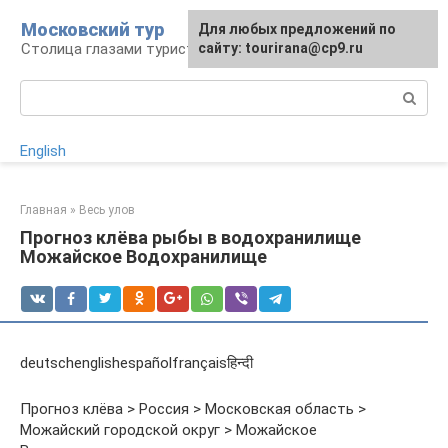
Перейти
Московский тур
Для любых предложений по
к
Столица глазами туриста
сайту: tourirana@cp9.ru
контенту
Поиск:
English
Главная
»
Весь улов
Прогноз клёва рыбы в водохранилище
Можайское Водохранилище
deutschenglishespañolfrançaisहिन्दी
Прогноз клёва > Россия > Московская область >
Можайский городской округ > Можайское