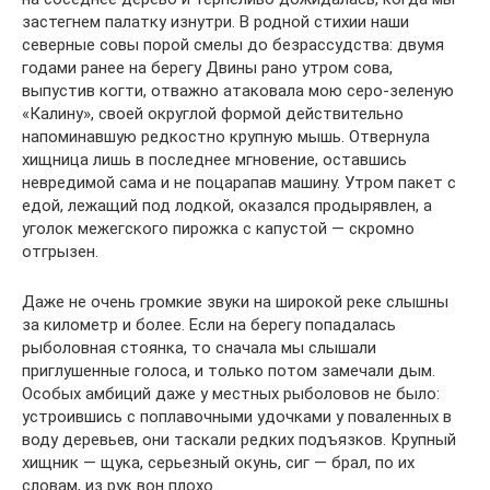
застегнем палатку изнутри. В родной стихии наши
северные совы порой смелы до безрассудства: двумя
годами ранее на берегу Двины рано утром сова,
выпустив когти, отважно атаковала мою серо-зеленую
«Калину», своей округлой формой действительно
напоминавшую редкостно крупную мышь. Отвернула
хищница лишь в последнее мгновение, оставшись
невредимой сама и не поцарапав машину. Утром пакет с
едой, лежащий под лодкой, оказался продырявлен, а
уголок межегского пирожка с капустой — скромно
отгрызен.
Даже не очень громкие звуки на широкой реке слышны
за километр и более. Если на берегу попадалась
рыболовная стоянка, то сначала мы слышали
приглушенные голоса, и только потом замечали дым.
Особых амбиций даже у местных рыболовов не было:
устроившись с поплавочными удочками у поваленных в
воду деревьев, они таскали редких подъязков. Крупный
хищник — щука, серьезный окунь, сиг — брал, по их
словам, из рук вон плохо.