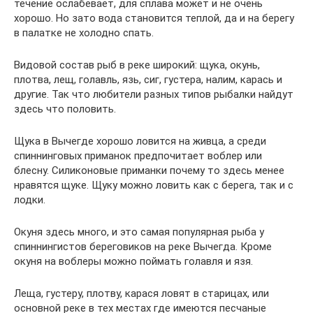
течение ослабевает, для сплава может и не очень
хорошо. Но зато вода становится теплой, да и на берегу
в палатке не холодно спать.
Видовой состав рыб в реке широкий: щука, окунь,
плотва, лещ, голавль, язь, сиг, густера, налим, карась и
другие. Так что любители разных типов рыбалки найдут
здесь что половить.
Щука в Вычегде хорошо ловится на живца, а среди
спиннинговых приманок предпочитает воблер или
блесну. Силиконовые приманки почему то здесь менее
нравятся щуке. Щуку можно ловить как с берега, так и с
лодки.
Окуня здесь много, и это самая популярная рыба у
спиннингистов береговиков на реке Вычегда. Кроме
окуня на воблеры можно поймать голавля и язя.
Леща, густеру, плотву, карася ловят в старицах, или
основной реке в тех местах где имеются песчаные