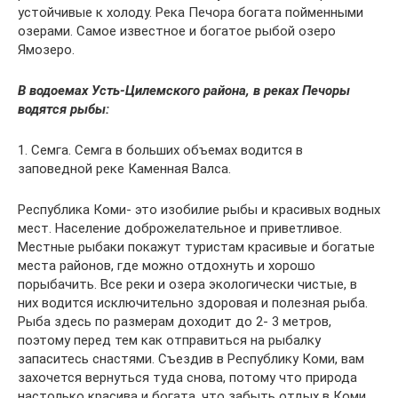
устойчивые к холоду. Река Печора богата пойменными
озерами. Самое известное и богатое рыбой озеро
Ямозеро.
В водоемах Усть-Цилемского района, в реках Печоры
водятся рыбы:
1. Семга. Семга в больших объемах водится в
заповедной реке Каменная Валса.
Республика Коми- это изобилие рыбы и красивых водных
мест. Население доброжелательное и приветливое.
Местные рыбаки покажут туристам красивые и богатые
места районов, где можно отдохнуть и хорошо
порыбачить. Все реки и озера экологически чистые, в
них водится исключительно здоровая и полезная рыба.
Рыба здесь по размерам доходит до 2- 3 метров,
поэтому перед тем как отправиться на рыбалку
запаситесь снастями. Съездив в Республику Коми, вам
захочется вернуться туда снова, потому что природа
настолько красива и богата, что забыть отдых в Коми