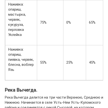
Наживка:
опариш,
мастырка,
червяк,
75%
0%
65%
кукуруза,
перловка
Уклейка
Наживка:
опариш,
пиявка, червяк,
55%
25%
45%
блесна, воблер
Язь
Река Вычегда.
Река Вычегда делится на три части Верхнюю, Среднюю и
Нижнюю. Начинается в селе Усть-Нем Усть-Куломского
района и соединяется с рекой Сысолой, на котором