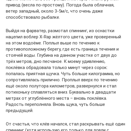
привод (весла по-простому). Погода была облачная,
ветер западный, около 3-5м/с, что очень даже
способствовало рыбалке.
Выйдя на фарватер, размотал спиннинг, из оснастки
нацепил воблер X-Rap жёлтого цвета, уже проверенный
на этом водоёме. Поплыл выше по течению к
противоположному берегу, где есть граница течения и
стоячей воды. Глубина на данном участке от двух до
трёх метров, дно песчаное. К моему удивлению,
поклёвка обрадовала только минут через сорок:
попалась приятная щучка. Чуть больше килограмма, но
сопротивлялась прилично. Проплыл вверх по течению
ещё около полутора километров, развернулся и стал
потихоньку сплавляться вниз. Буквально в двадцати
метрах от углублённого места – вновь поклёвка.
Радость переполняла. Вновь щука, чуть больше
предыдущей.
От счастья, что клёв начался, стал раскрывать ещё один
спиннинг (хотя использую его только для ловли с