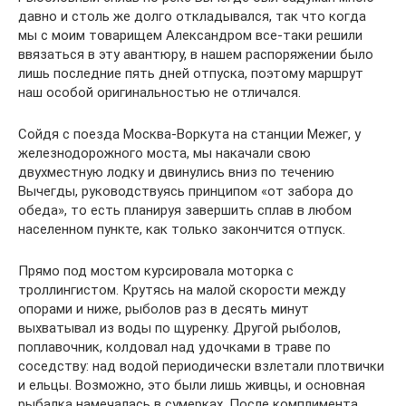
давно и столь же долго откладывался, так что когда
мы с моим товарищем Александром все-таки решили
ввязаться в эту авантюру, в нашем распоряжении было
лишь последние пять дней отпуска, поэтому маршрут
наш особой оригинальностью не отличался.
Сойдя с поезда Москва-Воркута на станции Межег, у
железнодорожного моста, мы накачали свою
двухместную лодку и двинулись вниз по течению
Вычегды, руководствуясь принципом «от забора до
обеда», то есть планируя завершить сплав в любом
населенном пункте, как только закончится отпуск.
Прямо под мостом курсировала моторка с
троллингистом. Крутясь на малой скорости между
опорами и ниже, рыболов раз в десять минут
выхватывал из воды по щуренку. Другой рыболов,
поплавочник, колдовал над удочками в траве по
соседству: над водой периодически взлетали плотвички
и ельцы. Возможно, это были лишь живцы, и основная
рыбалка намечалась в сумерках. После комплимента