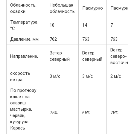
Облачность,
Небольшая
Пасмурно
Пасмурно
осадки
облачность
Температура
18
14
7
°С
Давление, мм.
762
763
763
Ветер
Ветер
Ветер
Направление,
северо-
северный
северный
восточный
скорость
3 м/с
3 м/с
2 м/с
ветра
По прогнозу
клюет на:
опариш,
мастырка,
75%
65%
75%
червяк,
кукуруза
Карась