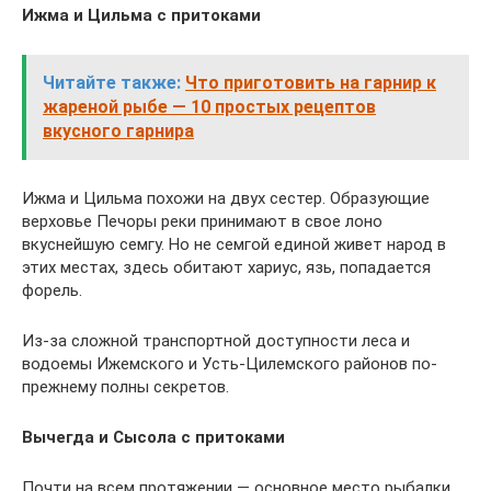
Ижма и Цильма с притоками
Читайте также:
Что приготовить на гарнир к
жареной рыбе — 10 простых рецептов
вкусного гарнира
Ижма и Цильма похожи на двух сестер. Образующие
верховье Печоры реки принимают в свое лоно
вкуснейшую семгу. Но не семгой единой живет народ в
этих местах, здесь обитают хариус, язь, попадается
форель.
Из-за сложной транспортной доступности леса и
водоемы Ижемского и Усть-Цилемского районов по-
прежнему полны секретов.
Вычегда и Сысола с притоками
Почти на всем протяжении — основное место рыбалки