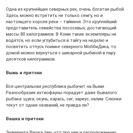
Одна из крупнейших северных рек, очень богатая рыбой.
Здесь можно встретить не только семгу, но и
настоящего короля реки – тайменя. Это крупнейший
представитель семейства лососевых, достигающий
массы 80 килограммов. В Коми такие экземпляры не
водятся, но если углубиться в тайгу на неделю и
посвятить отпуск поимке северного МоббиДика, то
домой можно вернуться с шикарной рыбиной в пару
десятков килограммов.
Вымь и притоки
Вся центральная республика рыбачит на Выми .
Разнообразие ихтиофауны порадует даже бывалого
рыбака: щука, окунь, карась, сиг, хариус, налим. Слюнки
текут от одних названий, не правда ли?
Вашка и притоки
Знаменита Вашка тем, что про нее и расположенную