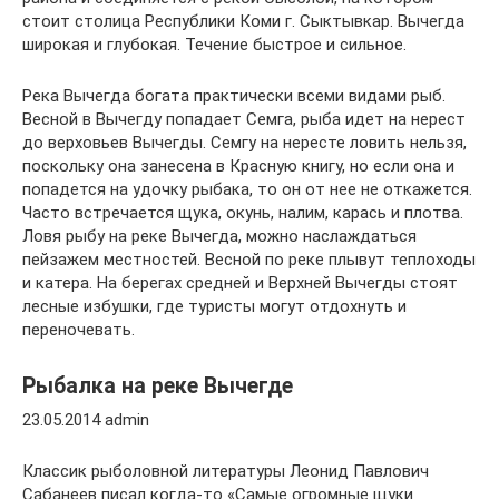
стоит столица Республики Коми г. Сыктывкар. Вычегда
широкая и глубокая. Течение быстрое и сильное.
Река Вычегда богата практически всеми видами рыб.
Весной в Вычегду попадает Семга, рыба идет на нерест
до верховьев Вычегды. Семгу на нересте ловить нельзя,
поскольку она занесена в Красную книгу, но если она и
попадется на удочку рыбака, то он от нее не откажется.
Часто встречается щука, окунь, налим, карась и плотва.
Ловя рыбу на реке Вычегда, можно наслаждаться
пейзажем местностей. Весной по реке плывут теплоходы
и катера. На берегах средней и Верхней Вычегды стоят
лесные избушки, где туристы могут отдохнуть и
переночевать.
Рыбалка на реке Вычегде
23.05.2014 admin
Классик рыболовной литературы Леонид Павлович
Сабанеев писал когда-то «Самые огромные щуки