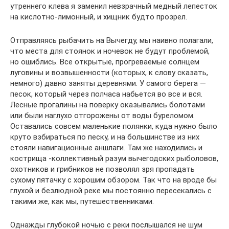
утреннего клева я заменил невзрачный медный лепесток
на кислотно-лимонный, и хищник будто прозрел.
Отправляясь рыбачить на Вычегду, мы наивно полагали,
что места для стоянок и ночевок не будут проблемой,
но ошиблись. Все открытые, прогреваемые солнцем
луговины и возвышенности (которых, к слову сказать,
немного) давно заняты деревнями. У самого берега —
песок, который через полчаса набьется во все и вся.
Лесные прогалины на поверку оказывались болотами
или были наглухо отгорожены от воды буреломом.
Оставались совсем маленькие полянки, куда нужно было
круто взбираться по песку, и на большинстве из них
стояли навигационные аншлаги. Там же находились и
кострища -коллективный разум вычегодских рыболовов,
охотников и грибников не позволял зря пропадать
сухому пятачку с хорошим обзором. Так что на вроде бы
глухой и безлюдной реке мы постоянно пересекались с
такими же, как мы, путешественниками.
Однажды глубокой ночью с реки послышался не шум