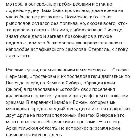
мотора, а осторожные гребки веслами и стук по
лодочному дну. Тьма была кромешной, даже время на
часах было не разглядеть. Возможно, кто-то из
рыболовов остался без топлива, но, скорее всего, кто-
то проверял снасть. Видимо, рыбоохрана на Вычегде
знает свое дело и загнала браконьеров в глухое
подполье, или это была совсем уж варварская снасть,
наподобие астафьевского самолова. Стерлядь, к слову,
здесь есть.
Русские купцы, промышленники и миссионеры — Стефан
Пермский, Строгановы и их последователи двигались по
Вычегде вверх, на Каму и в Сибирь, обращая коми
(зырян) в православие и «столбя» свои поселения
красивыми в архитектурном и ландшафтном отношении
храмами. В деревнях Цилиба и Вожем, которые мы
миновали в предпоследний день, церкви стоят напротив
друг друга на противоположных берегах. В народе это
место называют «Зырянскими воротами» — это еще
Архангельская область, но исторически земля коми
начинается именно здесь.