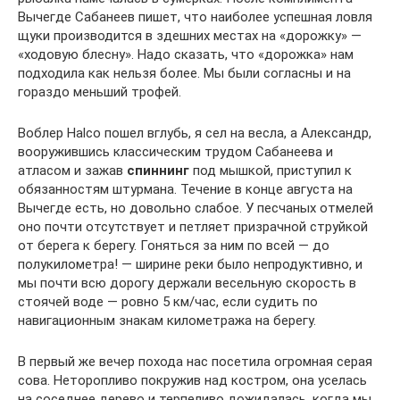
Вычегде Сабанеев пишет, что наиболее успешная ловля
щуки производится в здешних местах на «дорожку» —
«ходовую блесну». Надо сказать, что «дорожка» нам
подходила как нельзя более. Мы были согласны и на
гораздо меньший трофей.
Воблер Halco пошел вглубь, я сел на весла, а Александр,
вооружившись классическим трудом Сабанеева и
атласом и зажав
спиннинг
под мышкой, приступил к
обязанностям штурмана. Течение в конце августа на
Вычегде есть, но довольно слабое. У песчаных отмелей
оно почти отсутствует и петляет призрачной струйкой
от берега к берегу. Гоняться за ним по всей — до
полукилометра! — ширине реки было непродуктивно, и
мы почти всю дорогу держали весельную скорость в
стоячей воде — ровно 5 км/час, если судить по
навигационным знакам километража на берегу.
В первый же вечер похода нас посетила огромная серая
сова. Неторопливо покружив над костром, она уселась
на соседнее дерево и терпеливо дожидалась, когда мы