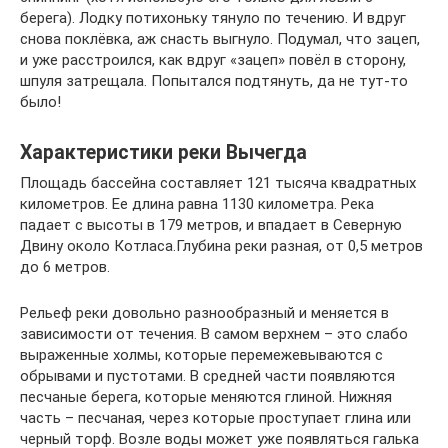
берега). Лодку потихоньку тянуло по течению. И вдруг
снова поклёвка, аж снасть выгнуло. Подумал, что зацеп,
и уже расстроился, как вдруг «зацеп» повёл в сторону,
шпуля затрещала. Попытался подтянуть, да не тут-то
было!
Характеристики реки Вычегда
Площадь бассейна составляет 121 тысяча квадратных
километров. Ее длина равна 1130 километра. Река
падает с высоты в 179 метров, и впадает в Северную
Двину около Котласа.Глубина реки разная, от 0,5 метров
до 6 метров.
Рельеф реки довольно разнообразный и меняется в
зависимости от течения. В самом верхнем – это слабо
выраженные холмы, которые перемежевываются с
обрывами и пустотами. В средней части появляются
песчаные берега, которые меняются глиной. Нижняя
часть – песчаная, через которые проступает глина или
черный торф. Возле воды может уже появляться галька