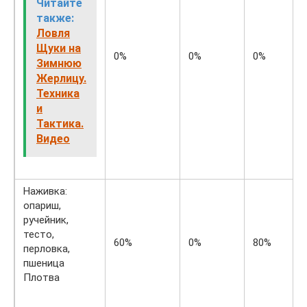
Читайте
также:
Ловля
Щуки на
0%
0%
0%
Зимнюю
Жерлицу.
Техника
и
Тактика.
Видео
Наживка:
опариш,
ручейник,
тесто,
60%
0%
80%
перловка,
пшеница
Плотва