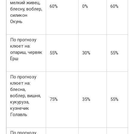
мелкий живец,
60%
0%
60%
блесну, воблер,
силикон
Окунь
По прогнозу
клюет на:
опариш, червяк
55%
30%
55%
Ёрш
По прогнозу
клюет на:
блесна,
воблер, вишня,
75%
35%
55%
кукуруза,
кузнечик
Голавль
По прогнозу