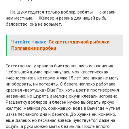
— На щуку годится только воблер, ребяты, — сказали
нам местные. — Железо и резина для нашей рыбы
баловство, она не возьмет.
Читайте также:
Секреты удачной рыбалки:
Поплавки из пробки
Естественно, у правила быстро нашлись исключения.
Небольшой щучке приглянулась моя классическая
«черноспинка», которую я уже 15 лет все никак не могу
ни оборвать, ни потерять. С берега неплохо работала
красная «вертушка» Blue Fox: хоть цвет и противоречил
названию, но щурята и мелкие окуни клевали исправно.
Расцветку воблеров и блесен нужно выбирать яркую —
желтую, малиновую, оранжевую: вода в Вычегде мутная
из-за песчаного дна и берегов. До Хуанхэ ей, конечно,
еще далеко, но песчаная взвесь чувствуется даже на
ощупь, а руки можно мыть без мыла. После вялого