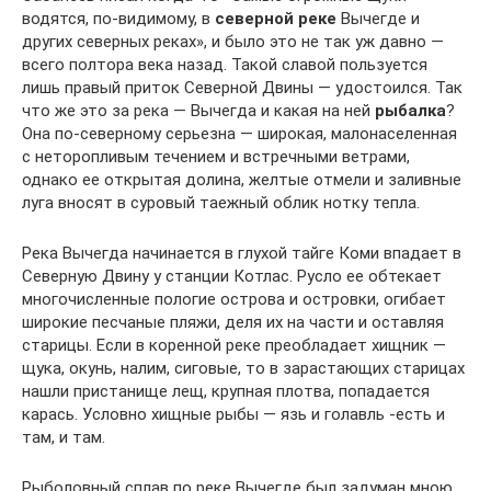
водятся, по-видимому, в
северной
реке
Вычегде и
других северных реках», и было это не так уж давно —
всего полтора века назад. Такой славой пользуется
лишь правый приток Северной Двины — удостоился. Так
что же это за река — Вычегда и какая на ней
рыбалка
?
Она по-северному серьезна — широкая, малонаселенная
с неторопливым течением и встречными ветрами,
однако ее открытая долина, желтые отмели и заливные
луга вносят в суровый таежный облик нотку тепла.
Река Вычегда начинается в глухой тайге Коми впадает в
Северную Двину у станции Котлас. Русло ее обтекает
многочисленные пологие острова и островки, огибает
широкие песчаные пляжи, деля их на части и оставляя
старицы. Если в коренной реке преобладает хищник —
щука, окунь, налим, сиговые, то в зарастающих старицах
нашли пристанище лещ, крупная плотва, попадается
карась. Условно хищные рыбы — язь и голавль -есть и
там, и там.
Рыболовный сплав по реке Вычегде был задуман мною