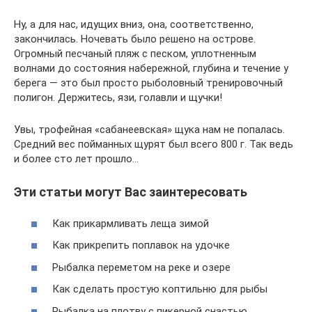
Ну, а для нас, идущих вниз, она, соответственно,
закончилась. Ночевать было решено на острове.
Огромный песчаный пляж с песком, уплотненным
волнами до состояния набережной, глубина и течение у
берега — это был просто рыболовный тренировочный
полигон. Держитесь, язи, голавли и щучки!
Увы, трофейная «сабанеевская» щука нам не попалась.
Средний вес пойманных щурят был всего 800 г. Так ведь
и более сто лет прошло…
Эти статьи могут Вас заинтересовать
Как прикармливать леща зимой
Как прикрепить поплавок на удочке
Рыбалка переметом на реке и озере
Как сделать простую коптильню для рыбы
Рыбалка на плотву с пикерной снастью