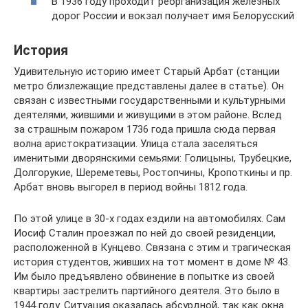
В 1936 году проходит реорганизация железных
дорог России и вокзал получает имя Белорусский
История
Удивительную историю имеет Старый Арбат (станции
метро близлежащие представлены далее в статье). Он
связан с известными государственными и культурными
деятелями, жившими и живущими в этом районе. Вслед
за страшным пожаром 1736 года пришла сюда первая
волна аристократизации. Улица стала заселяться
именитыми дворянскими семьями: Голицыны, Трубецкие,
Долгорукие, Шереметевы, Ростопчины, Кропоткины и пр.
Арбат вновь выгорел в период войны 1812 года.
По этой улице в 30-х годах ездили на автомобилях. Сам
Иосиф Сталин проезжал по ней до своей резиденции,
расположенной в Кунцево. Связана с этим и трагическая
история студентов, живших на тот момент в доме № 43.
Им было предъявлено обвинение в попытке из своей
квартиры застрелить партийного деятеля. Это было в
1944 году. Ситуация оказалась абсурдной, так как окна