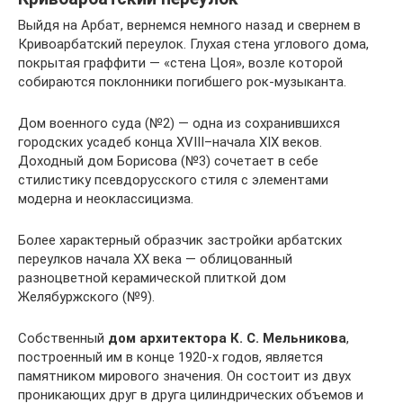
Выйдя на Арбат, вернемся немного назад и свернем в
Кривоарбатский переулок. Глухая стена углового дома,
покрытая граффити — «стена Цоя», возле которой
собираются поклонники погибшего рок-музыканта.
Дом военного суда (№2) — одна из сохранившихся
городских усадеб конца XVIII–начала XIX веков.
Доходный дом Борисова (№3) сочетает в себе
стилистику псевдорусского стиля с элементами
модерна и неоклассицизма.
Более характерный образчик застройки арбатских
переулков начала ХХ века — облицованный
разноцветной керамической плиткой дом
Желябуржского (№9).
Собственный
дом архитектора К. С. Мельникова
,
построенный им в конце 1920‑х годов, является
памятником мирового значения. Он состоит из двух
проникающих друг в друга цилиндрических объемов и