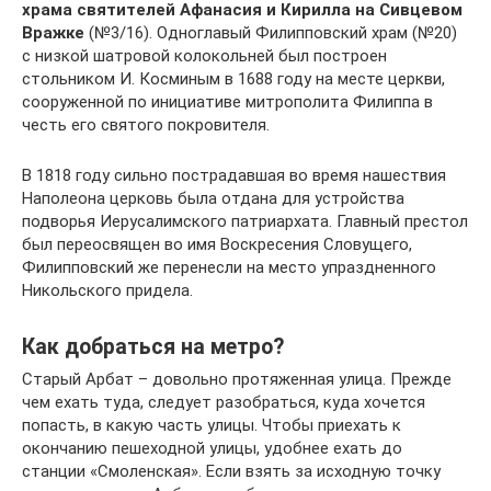
храма святителей Афанасия и Кирилла на Сивцевом
Вражке
(№3/16). Одноглавый Филипповский храм (№20)
с низкой шатровой колокольней был построен
стольником И. Косминым в 1688 году на месте церкви,
сооруженной по инициативе митрополита Филиппа в
честь его святого покровителя.
В 1818 году сильно пострадавшая во время нашествия
Наполеона церковь была отдана для устройства
подворья Иерусалимского патриархата. Главный престол
был переосвящен во имя Воскресения Словущего,
Филипповский же перенесли на место упраздненного
Никольского придела.
Как добраться на метро?
Старый Арбат – довольно протяженная улица. Прежде
чем ехать туда, следует разобраться, куда хочется
попасть, в какую часть улицы. Чтобы приехать к
окончанию пешеходной улицы, удобнее ехать до
станции «Смоленская». Если взять за исходную точку