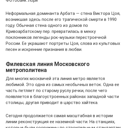
Фотобанк Лори
Неформальная доминанта Арбата — стена Виктора Цоя,
возникшая здесь после его трагической смерти в 1990
году. Обычная стена одного из домов по
Кривоарбатскому пер. превратилась в мекку
поклонников легенды рок-музыки перестроечной
России. Ее украшают портреты Цоя, слова из культовых
песен и искренние признания в любви.
Филевская линия Московского
метрополитена
Для многих москвичей эта линия метро является
любимой. Это одна из самых необычных веток. Одна ее
часть петляет по старому руслу речки, после чего
появляется в благоустроенных районах западной части
столицы, другая приводит в царство хайтека.
Сегодня продолжается самая масштабная в истории
линии реконструкция ее наземной части. На станциях,
которые были сооружены по строительным стандартам