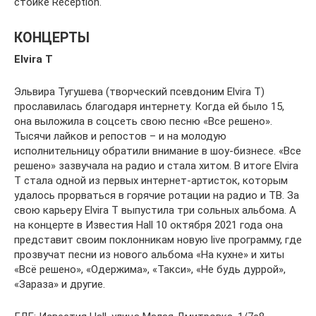
стойке Reception.
КОНЦЕРТЫ
Elvira T
Эльвира Тугушева (творческий псевдоним Elvira T)
прославилась благодаря интернету. Когда ей было 15,
она выложила в соцсеть свою песню «Все решено».
Тысячи лайков и репостов – и на молодую
исполнительницу обратили внимание в шоу-бизнесе. «Все
решено» зазвучала на радио и стала хитом. В итоге Elvira
T стала одной из первых интернет-артисток, которым
удалось прорваться в горячие ротации на радио и ТВ. За
свою карьеру Elvira T выпустила три сольных альбома. А
на концерте в Известия Hall 10 октября 2021 года она
представит своим поклонникам новую live программу, где
прозвучат песни из нового альбома «На кухне» и хиты
«Всё решено», «Одержима», «Такси», «Не будь дуррой»,
«Зараза» и другие.