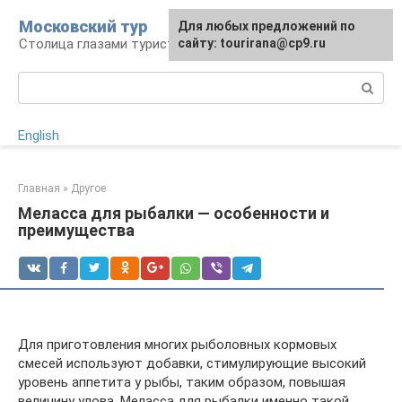
Перейти
Московский тур
Для любых предложений по
к
Столица глазами туриста
сайту: tourirana@cp9.ru
контенту
Поиск:
English
Главная
»
Другое
Меласса для рыбалки — особенности и
преимущества
Для приготовления многих рыболовных кормовых
смесей используют добавки, стимулирующие высокий
уровень аппетита у рыбы, таким образом, повышая
величину улова. Меласса для рыбалки именно такой