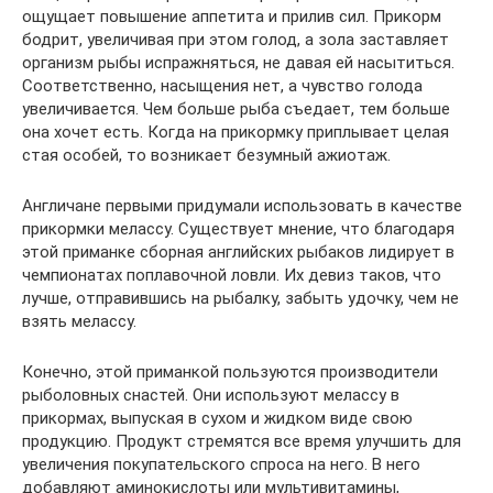
ощущает повышение аппетита и прилив сил. Прикорм
бодрит, увеличивая при этом голод, а зола заставляет
организм рыбы испражняться, не давая ей насытиться.
Соответственно, насыщения нет, а чувство голода
увеличивается. Чем больше рыба съедает, тем больше
она хочет есть. Когда на прикормку приплывает целая
стая особей, то возникает безумный ажиотаж.
Англичане первыми придумали использовать в качестве
прикормки мелассу. Существует мнение, что благодаря
этой приманке сборная английских рыбаков лидирует в
чемпионатах поплавочной ловли. Их девиз таков, что
лучше, отправившись на рыбалку, забыть удочку, чем не
взять мелассу.
Конечно, этой приманкой пользуются производители
рыболовных снастей. Они используют мелассу в
прикормах, выпуская в сухом и жидком виде свою
продукцию. Продукт стремятся все время улучшить для
увеличения покупательского спроса на него. В него
добавляют аминокислоты или мультивитамины,