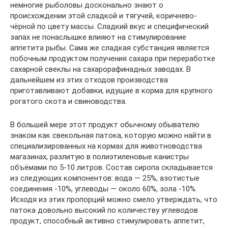
немногие рыболовы досконально знают о
происхождении этой сладкой и тягучей, коричнево-
чёрной по цвету массы. Сладкий вкус и специфический
запах не понаслышке влияют на стимулирование
аппетита рыбы. Сама же сладкая субстанция является
побочным продуктом получения сахара при переработке
сахарной свеклы на сахарорафинадных заводах. В
дальнейшем из этих отходов производства
приготавливают добавки, идущие в корма для крупного
рогатого скота и свиноводства.
В большей мере этот продукт обычному обывателю
знаком как свекольная патока, которую можно найти в
специализированных на кормах для животноводства
магазинах, разлитую в полиэтиленовые канистры
объёмами по 5-10 литров. Состав сиропа складывается
из следующих компонентов: вода — 25%, азотистые
соединения -10%, углеводы — около 60%, зола -10%.
Исходя из этих пропорций можно смело утверждать, что
патока довольно высокий по количеству углеводов
продукт, способный активно стимулировать аппетит,