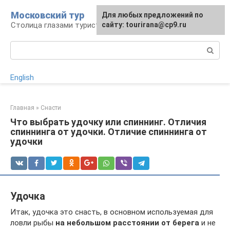
Перейти
Московский тур
Для любых предложений по
к
Столица глазами туриста
сайту: tourirana@cp9.ru
контенту
Поиск:
English
Главная
»
Снасти
Что выбрать удочку или спиннинг. Отличия
спиннинга от удочки. Отличие спиннинга от
удочки
Удочка
Итак, удочка это снасть, в основном используемая для
ловли рыбы
на небольшом расстоянии от берега
и не