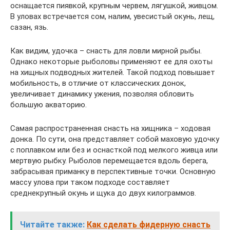
оснащается пиявкой, крупным червем, лягушкой, живцом.
В уловах встречается сом, налим, увесистый окунь, лещ,
сазан, язь.
Как видим, удочка – снасть для ловли мирной рыбы.
Однако некоторые рыболовы применяют ее для охоты
на хищных подводных жителей. Такой подход повышает
мобильность, в отличие от классических донок,
увеличивает динамику ужения, позволяя обловить
большую акваторию.
Самая распространенная снасть на хищника – ходовая
донка. По сути, она представляет собой маховую удочку
с поплавком или без и оснасткой под мелкого живца или
мертвую рыбку. Рыболов перемещается вдоль берега,
забрасывая приманку в перспективные точки. Основную
массу улова при таком подходе составляет
среднекрупный окунь и щука до двух килограммов.
Читайте также:
Как сделать фидерную снасть