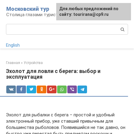
Перейти
Московский тур
Для любых предложений по
к
Столица глазами туриста
сайту: tourirana@cp9.ru
контенту
Поиск:
English
Главная
»
Устройства
Эхолот для ловли с берега: выбор и
эксплуатация
Эхолот для рыбалки с берега – простой и удобный
электронный прибор, уже ставший привычным для
большинства рыболовов. Появившийся не так давно, он
быстро уже перестал быть предметом роскоши и