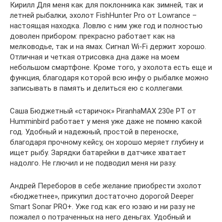
Кирилл Для меня как для поклонника как зимней, так и
летней рыбалки, эхолот FishHunter Pro от Lowrance –
настоящая находка. Ловлю с ним уже год и полностью
доволен прибором: прекрасно работает как на
мелководье, так и на ямах. Сигнал Wi-Fi держит хорошо.
Отличная и четкая отрисовка дна даже на моем
небольшом смартфоне. Кроме того, у эхолота есть еще и
функция, благодаря которой всю инфу о рыбалке можно
записывать в память и делиться ею с коллегами.
Саша Бюджетный «старичок» PiranhaMAX 230e PT от
Humminbird работает у меня уже даже не помню какой
год. Удобный и надежный, простой в переноске,
благодаря прочному кейсу, он хорошо меряет глубину и
ищет рыбу. Зарядки батарейки в датчике хватает
надолго. Не глючил и не подводил меня ни разу.
Андрей Переборов в себе желание приобрести эхолот
«бюджетнее», прикупил достаточно дорогой Deeper
Smart Sonar PRO+. Уже год как его юзаю и ни разу не
пожалел о потраченных на него деньгах. Удобный и