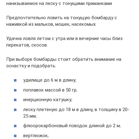
нанизываемое на леску с тонущими приманками
Предпочтительно ловить на тонущую бомбарду с
наживкой из мальков, мошек, насекомых.
Удачна ловля летом с утра или в вечерние часы близ
перекатов, скосов.
При выборе бомбарды стоит обратить внимание на
оснастку и подобрать:
удилище до 6 м в длину;
поплавок массой в 50 гр;
инерционную катушку;
леску плетеную до 18 м в длину, в толщину в 20-
25 мм;
флюорокарбоновый поводок длиной до 2 м;
вертлюжок;