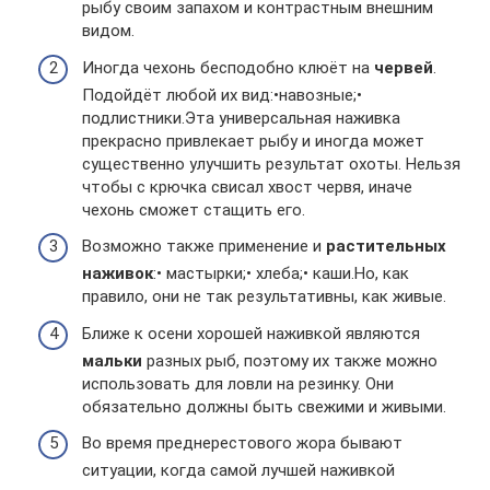
рыбу своим запахом и контрастным внешним
видом.
Иногда чехонь бесподобно клюёт на
червей
.
Подойдёт любой их вид:•навозные;•
подлистники.Эта универсальная наживка
прекрасно привлекает рыбу и иногда может
существенно улучшить результат охоты. Нельзя
чтобы с крючка свисал хвост червя, иначе
чехонь сможет стащить его.
Возможно также применение и
растительных
наживок
:• мастырки;• хлеба;• каши.Но, как
правило, они не так результативны, как живые.
Ближе к осени хорошей наживкой являются
мальки
разных рыб, поэтому их также можно
использовать для ловли на резинку. Они
обязательно должны быть свежими и живыми.
Во время преднерестового жора бывают
ситуации, когда самой лучшей наживкой