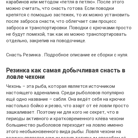
карабинов или методом «петля в петлю». После этого
можно считать, что снасть готова. Если поводки
крепятся с помощью застежек, то их можно установить
после заброса снасти, что облегчает сам процесс
заброса и транспортировки. Поводки с крючками просто
не будут помехой, так как их можно транспортировать
отдельно, закрепив на поводочнице.
Снасть Резинка . Подробное описание ее сборки с нуля.
Резинка как самая добычливая снасть в
ловле чехони
Чехонь – эта рыба, которая является источником
настоящего адреналина. Среди рыболовов популярно
ещё одно название – сабля. Она ведёт себя на крючке
настолько бойко и резво, что азарт от её ловли просто
зашкаливает. Поэтому ни для кого не секрет, что в
периоды активного и кратковременного клёва чехони
большинство рыболовов переходит на ловлю именно
этого необыкновенного вида рыбы. Ловля чехони на
резинку является самым результативным способом её