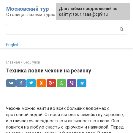
Перейти
Московский тур
Для любых предложений по
к
Столица глазами туриста
сайту: tourirana@cp9.ru
контенту
Поиск:
English
Главная
»
Весь улов
Техника ловли чехони на резинку
Чехонь можно найти во всех больших водоемах с
проточной водой. Относится она к семейству карповых,
и отличается всеядностью и активностью клева. Она
ловится на любую снасть с крючком и наживкой. Перед