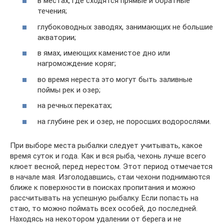
в местах, где сходятся прямые и обратные
течения;
глубоководных заводях, занимающих не большие
акватории;
в ямах, имеющих каменистое дно или
нагромождение коряг;
во время нереста это могут быть заливные
поймы рек и озер;
на речных перекатах;
на глубине рек и озер, не поросших водорослями.
При выборе места рыбалки следует учитывать, какое
время суток и года. Как и вся рыба, чехонь лучше всего
клюет весной, перед нерестом. Этот период отмечается
в начале мая. Изголодавшись, стаи чехони поднимаются
ближе к поверхности в поисках пропитания и можно
рассчитывать на успешную рыбалку. Если попасть на
стаю, то можно поймать всех особей, до последней.
Находясь на некотором удалении от берега и не