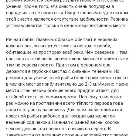
ужения. Кроме того, эта снасть очень популярна в
народе из-за её простоты. Существенным недостатком
этой снасти является отсутствие мобильности. Резинка
устанавливается только в одном перспективном месте.
Речная сабля главным образом обитает в низовьях
крупных рек, хотя существуют и оседлые особи,
обитающие на просторах всей реки. Чем севернее – тем
плотность этой рыбы значительно меньше и поймать её
там не совсем просто. При этом в основном она
держится в глубоких местах с сильным течением. Но
резинка для ужения этой рыбы более применима только
в мелких местах приблизительно до 2-3 м. Именно такие
места стаи чехони больше всего предпочитают для
стайной охоты за своим кормом. Поэтому в низовьях
рек можно на протяжении всего тёплого периода года
ловить эту рыбу на резинку. Для всех любителей этой
азартной рыбы наиболее долгожданным является
весенний ход чехони. Начиная с ранней весны косяки
чехони двигаются вверх по течению на нерест. В
зависимости от весенних погодных условий этот период