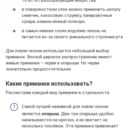
то есть газообразующие вещества;
в поверхностном слое можно применить шелуху
семечек, кокосовую стружку, панировочные
сухари, измельчённый попкорн;
в самых нижних слоях водоёма чехонь не
питается из-за своего уникального строения рта.
Для ловли чехони используется небольшой выбор
приманок. Весной широкое распространение имеют
живые приманки – черви и опарыши. Но черви
значительно предпочтительнее.
Какие приманки использовать?
Рассмотрим каждый вид приманки в отдельности:
Самой лучшей наживкой для ловли чехони
является
опарыш
. Два-три опарыша удобно
нанизываются на крючок, и их хватает на
несколько поклёвок. Эта приманка привлекает