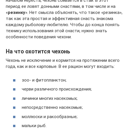
началом нереста, чехонь сбивается в стаи. В этот
период ее ловят донными снастями, в том числе и на
«
резинку
». Нет смысла объяснять, что такое «резинка»,
так как эта простая и эффективная снасть знакома
каждому рыболову-любителю. Чтобы до конца понять
технику использования этой снасти, нужно знать
особенности поведения чехони.
На что охотится чехонь
Чехонь не исключение и кормится на протяжении всего
года, как и все карповые. В ее рацион могут входить:
зоо- и фитопланктон;
черви различного происхождения;
личинки многих насекомых;
непосредственно насекомые;
моллюски и ракообразные;
мальки рыб.