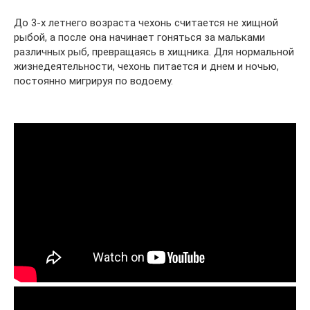
До 3-х летнего возраста чехонь считается не хищной
рыбой, а после она начинает гоняться за мальками
различных рыб, превращаясь в хищника. Для нормальной
жизнедеятельности, чехонь питается и днем и ночью,
постоянно мигрируя по водоему.