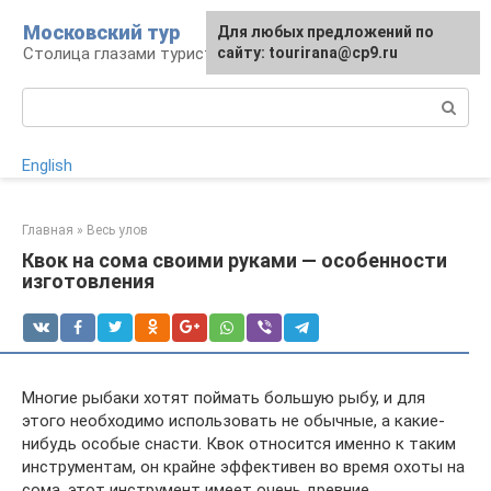
Перейти
Московский тур
Для любых предложений по
к
Столица глазами туриста
сайту: tourirana@cp9.ru
контенту
Поиск:
English
Главная
»
Весь улов
Квок на сома своими руками — особенности
изготовления
Многие рыбаки хотят поймать большую рыбу, и для
этого необходимо использовать не обычные, а какие-
нибудь особые снасти. Квок относится именно к таким
инструментам, он крайне эффективен во время охоты на
сома, этот инструмент имеет очень древние