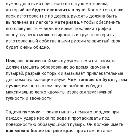
нужно делать из приятного на ощупь материала,
который
не будет скользить в руке
. Кроме того, если
квок изготовлен не из дерева, рукоять должна быть
выполнена
из легкого материала
, чтобы обеспечить
его плавучесть — ведь во время поклевки трофея
хлопушку легко можно выронить из рук, а потерять
изготовленный собственными руками уловистый квок
будет очень обидно.
Нож
, расположенный между рукоятью и пятаком, не
должен мешать образованию во время квочения
пузырей, разрыв которых и вызывает привлекательные
для сома булькающие звуки.
Чем тоньше он будет, тем
лучше
, именно в этом случае рыболову будет
максимально легко квочить, извлекая звук нужной
гулкости и звонкости.
Задача
пятачка
— захватывать немного воздуха при
каждом ударе квока по воде и протаскивать под
поверхностью образующийся пузырь. Он должен иметь
как можно более острые края
, при этом пятачок