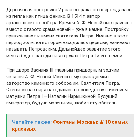
Деревянная постройка 2 раза сгорала, но возрождалась
из пепла как птица феникс. В 1514 г. автор
архангельского собора Кремля А. Ф. Новый выстраивает
вместо старого храма новый – уже в камне. Постройку
привязывают к имени святителя Петра. Именно в этот
период холм, на котором находилась церковь, начинают
называть Петровским. Дальнейшее развитие этого
места будет находиться в руках Петра I и его семьи.
При дворе Василия III главным придворным зодчим
являлся А. Ф. Новый. Именно ему принадлежит
авторство каменного собора им. Святителя Петра.
Стены монастыря находились по соседству с имением
матушки Петра I – Наталии Нарышкиной. Будущий
император, будучи маленьким, любил эту обитель.
Читайте также:
Фонтаны Москвы: ⛲ 10 самых
красивых