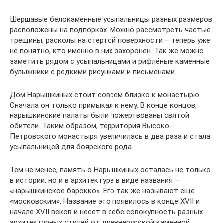
Шершавые белокаменные усыпальницы разных размеров
расположены на подпорках. Можно рассмотреть частые
трещины, расколы на стертой поверхности – теперь уже
не понятно, кто именно в них захоронен. Так же можно
заметить рядом с усыпальницами и рифлёные каменные
булыжники с редкими рисунками и письменами.
Дом Нарышкиных стоит совсем близко к монастырю.
Сначала он только примыкал к нему. В конце концов,
нарышкинские палаты были пожертвованы святой
обители. Таким образом, территория Высоко-
Петровского монастыря увеличилась в два раза и стала
усыпальницей для боярского рода.
Тем не менее, память о Нарышкиных осталась не только
в истории, но и в архитектуре в виде названия –
«нарышкинское барокко». Его так же называют ещё
«московским». Название это появилось в конце XVII и
начале XVII веков и несет в себе совокупность разных
архитектурных стилей от древнерусской каменной