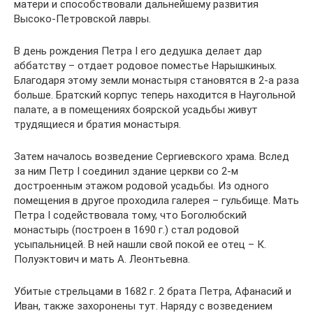
матери и способствовали дальнейшему развития
Высоко-Петровской лавры.
В день рождения Петра I его дедушка делает дар
аббатству – отдает родовое поместье Нарышкиных.
Благодаря этому земли монастыря становятся в 2-а раза
больше. Братский корпус теперь находится в Наугольной
палате, а в помещениях боярской усадьбы живут
трудящиеся и братия монастыря.
Затем началось возведение Сергиевского храма. Вслед
за ним Петр I соединил здание церкви со 2-м
достроенным этажом родовой усадьбы. Из одного
помещения в другое проходила галерея – гульбище. Мать
Петра I содействовала тому, что Боголюбский
монастырь (построен в 1690 г.) стал родовой
усыпальницей. В ней нашли свой покой ее отец – К.
Полуэктович и мать А. Леонтьевна.
Убитые стрельцами в 1682 г. 2 брата Петра, Афанасий и
Иван, также захоронены тут. Наряду с возведением