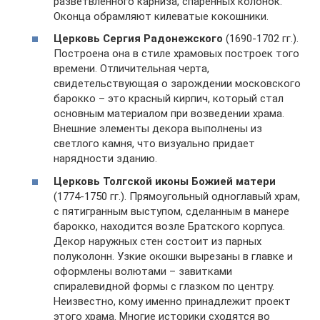
разветвленного карниза, спаренных колонок.
Оконца обрамляют килеватые кокошники.
Церковь Сергия Радонежского
(1690-1702 гг.).
Построена она в стиле храмовых построек того
времени. Отличительная черта,
свидетельствующая о зарождении московского
барокко – это красный кирпич, который стал
основным материалом при возведении храма.
Внешние элементы декора выполнены из
светлого камня, что визуально придает
нарядности зданию.
Церковь Толгской иконы Божией матери
(1774-1750 гг.). Прямоугольный одноглавый храм,
с пятигранным выступом, сделанным в манере
барокко, находится возле Братского корпуса.
Декор наружных стен состоит из парных
полуколонн. Узкие окошки вырезаны в главке и
оформлены волютами – завитками
спиралевидной формы с глазком по центру.
Неизвестно, кому именно принадлежит проект
этого храма. Многие историки сходятся во