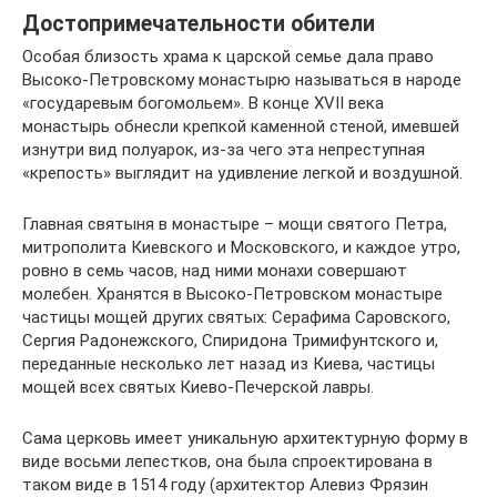
Достопримечательности обители
Особая близость храма к царской семье дала право
Высоко-Петровскому монастырю называться в народе
«государевым богомольем». В конце XVII века
монастырь обнесли крепкой каменной стеной, имевшей
изнутри вид полуарок, из-за чего эта непреступная
«крепость» выглядит на удивление легкой и воздушной.
Главная святыня в монастыре – мощи святого Петра,
митрополита Киевского и Московского, и каждое утро,
ровно в семь часов, над ними монахи совершают
молебен. Хранятся в Высоко-Петровском монастыре
частицы мощей других святых: Серафима Саровского,
Сергия Радонежского, Спиридона Тримифунтского и,
переданные несколько лет назад из Киева, частицы
мощей всех святых Киево-Печерской лавры.
Сама церковь имеет уникальную архитектурную форму в
виде восьми лепестков, она была спроектирована в
таком виде в 1514 году (архитектор Алевиз Фрязин