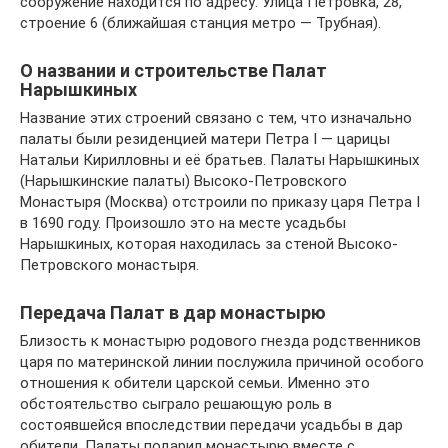
сооружение находится по адресу: Улица Петровка, 28,
строение 6 (ближайшая станция метро — Трубная).
О названии и строительстве Палат
Нарышкиных
Название этих строений связано с тем, что изначально
палаты были резиденцией матери Петра I — царицы
Натальи Кирилловны и её братьев. Палаты Нарышкиных
(Нарышкинские палаты) Высоко-Петровского
Монастыря (Москва) отстроили по приказу царя Петра I
в 1690 году. Произошло это на месте усадьбы
Нарышкиных, которая находилась за стеной Высоко-
Петровского монастыря.
Передача Палат в дар монастырю
Близость к монастырю родового гнезда родственников
царя по материнской линии послужила причиной особого
отношения к обители царской семьи. Именно это
обстоятельство сыграло решающую роль в
состоявшейся впоследствии передачи усадьбы в дар
обители. Палаты подарил монастырю вместе с