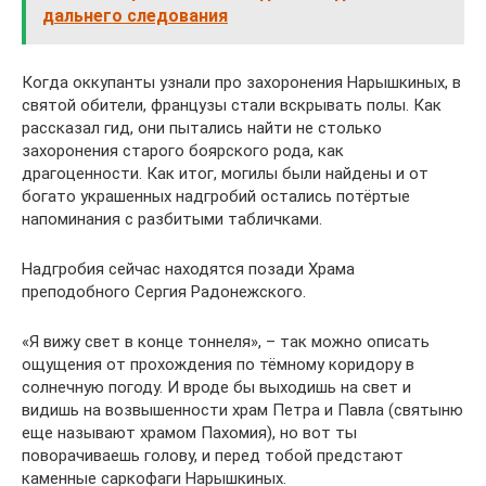
дальнего следования
Когда оккупанты узнали про захоронения Нарышкиных, в
святой обители, французы стали вскрывать полы. Как
рассказал гид, они пытались найти не столько
захоронения старого боярского рода, как
драгоценности. Как итог, могилы были найдены и от
богато украшенных надгробий остались потёртые
напоминания с разбитыми табличками.
Надгробия сейчас находятся позади Храма
преподобного Сергия Радонежского.
«Я вижу свет в конце тоннеля», – так можно описать
ощущения от прохождения по тёмному коридору в
солнечную погоду. И вроде бы выходишь на свет и
видишь на возвышенности храм Петра и Павла (святыню
еще называют храмом Пахомия), но вот ты
поворачиваешь голову, и перед тобой предстают
каменные саркофаги Нарышкиных.