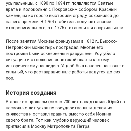
усыпальницы, с 1690 по 1694 гг. появляются Святые
врата и Колокольня с Покровским собором. Красный
камень, из которого выстроили ограду, сохранился до
нашего времени. В 1764 г. обитель получает звание
ставропигиального, а в 1775 г. становится епархиальным.
После занятия Москвы французами в 1812 г., Высоко-
Петровский монастырь пострадал. Многие его
постройки были осквернены и разрушены. Усугубило
ситуацию и отношение советской власти к этому
историческому наследию. Ущерб был нанесен настолько
сильный, что реставрационные работы ведутся до сих
пор.
История создания
В далеком прошлом (около 700 лет назад) князь Юрий на
несколько лет уехал по государственным делам из
княжества и оставил править вместо себя Иоанна –
своего брата. Тот как глубоко верующий человек
пригласил в Москву Митрополита Петра.