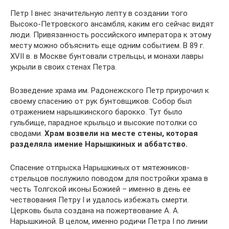
Петр I внес значительную лепту в создании того
Высоко-Петровского ансамбля, каким его сейчас видят
люди. Привязанность российского императора к этому
месту можно объяснить еще одним событием. В 89 г.
XVII в. в Москве бунтовали стрельцы, и монахи лавры
укрыли в своих стенах Петра.
Возведение храма им. Радонежского Петр приурочил к
своему спасению от рук бунтовщиков. Собор был
отражением нарышкинского барокко. Тут было
гульбище, парадное крыльцо и высокие потолки со
сводами.
Храм возвели на месте стены, которая
разделяла имение Нарышкиных и аббатство.
Спасение отпрыска Нарышкиных от мятежников-
стрельцов послужило поводом для постройки храма в
честь Толгской иконы Божией – именно в день ее
чествования Петру I и удалось избежать смерти.
Церковь была создана на пожертвование А. А.
Нарышкиной. В целом, именно родичи Петра I по линии