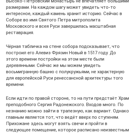
Высоко-Петровский монастырь не впечатляет большими
размерами. На каждом шагу может увидеть что-то
интересное, каждый камень хранит историю. Сейчас в
Соборе во имя Святого Петра митрополита
Московского и всея Руси завершилась масштабная
реставрация.
Чёрная табличка на стене собора подсказывает, что
построил его Алевиз Фрязин Новый в 1517 году. До
этого времени постройки на этом месте были
деревянными. Сейчас же мы можем увидеть
восьмигранную башню с полукружьями, не характерную
для европейской Руси ренессансной архитектуры того
времени.
Если идти по правой стороне, то на пути предстаёт Храм
преподобного Сергия Радонежского. Входов много. По
незнанию можно зайти в трапезную, как вариант. Однако
главным является тот, что ведёт вверх по ступеням.
Прихожане здесь могут взять свечи и пройти в
следующее помещение, которое расписано неизвестным