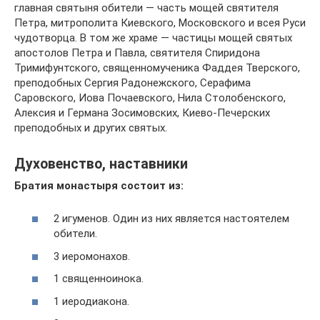
главная святыня обители — часть мощей святителя
Петра, митрополита Киевского, Московского и всея Руси
чудотворца. В том же храме — частицы мощей святых
апостолов Петра и Павла, святителя Спиридона
Тримифунтского, священномученика Фаддея Тверского,
преподобных Сергия Радонежского, Серафима
Саровского, Иова Почаевского, Нила Столобенского,
Алексия и Германа Зосимовских, Киево-Печерских
преподобных и других святых.
Духовенство, наставники
Братия монастыря состоит из:
2 игуменов. Один из них является настоятелем
обители.
3 иеромонахов.
1 священноинока.
1 иеродиакона.