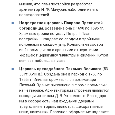
мнении, что план постройки разработал
архитектор И. Ф. Мичурин, либо один из его
последователей.
Надвтратная церковь Покрова Пресвятой
богородицы
. Возведена она с 1690 по 1696 гг.
Храм выстроили по указу Петра I. План
постройки – квадрат со сводом и тройными
колоннами в каждом углу. Колокольня состоит
из 2 восьмериков с арочными отверстиями.
Украшают церквушку пилястры и филенки. Купол
венчает небольшая глава.
Церковь преподобного Пахомия Великого
(53-
55 гг. XVIII в.). Создана она в период с 1753 по
1755 гг. Инициатором являлся архимандрит
Пахомий. Здание выполнено в форме восьмерик
на четверике. Архитекторами строения являются
выходцы из школы Д. В. Ухтомского. Благодаря
им в соборе есть над входными дверями
треугольные торцы, пилястры, декоративные
ниши, наличники. Барочное оформление наделяет