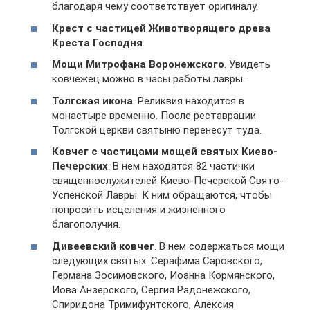
благодаря чему соответствует оригиналу.
Крест с частицей Животворящего древа
Креста Господня
.
Мощи Митрофана Воронежского
. Увидеть
ковчежец можно в часы работы лавры.
Толгская икона
. Реликвия находится в
монастыре временно. После реставрации
Толгской церкви святыню перенесут туда.
Ковчег с частицами мощей святых Киево-
Печерских
. В нем находятся 82 частички
священнослужителей Киево-Печерской Свято-
Успенской Лавры. К ним обращаются, чтобы
попросить исцеления и жизненного
благополучия.
Дивеевский ковчег
. В нем содержаться мощи
следующих святых: Серафима Саровского,
Германа Зосимовского, Иоанна Кормянского,
Иова Анзерского, Сергия Радонежского,
Спиридона Тримифунтского, Алексия