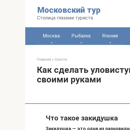
Перейти
Московский тур
к
контенту
Столица глазами туриста
Москва
Рыбалка
Япония
Главная
»
Снасти
Как сделать уловисту
своими руками
Что такое закидушка
Закидушка — это одна из разновидн