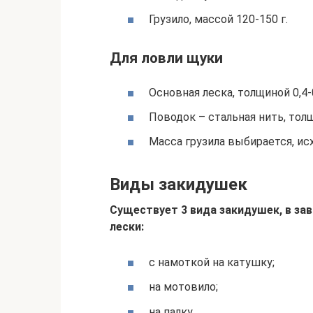
Грузило, массой 120-150 г.
Для ловли щуки
Основная леска, толщиной 0,4-
Поводок – стальная нить, толщ
Масса грузила выбирается, исх
Виды закидушек
Существует 3 вида закидушек, в за
лески:
с намоткой на катушку;
на мотовило;
на палку.