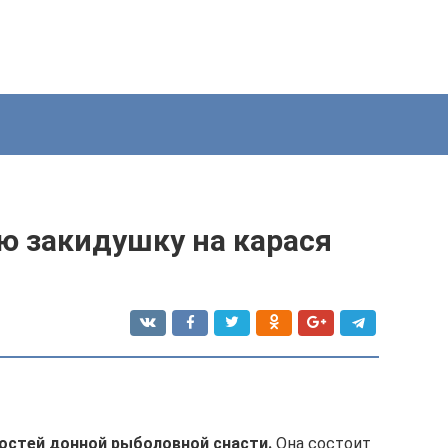
ю закидушку на карася
остей донной рыболовной снасти.
Она состоит