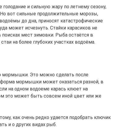
 голодание и сильную жару по летнему сезону,
. Но вот сильные продолжительные морозы,
одоёмы до дна, приносят катастрофические
уда может исчезнуть. Стайки карасиков не
в поисках мест зимовки. Рыба остаётся в
стаи на более глубоких участках водоёма.
р мормышки. Это можно сделать после
и форма мормышки может оказаться разной, в
сли на одном водоеме карась клюет на
ом это может быть совсем иной цвет или же
отому, как очень редко удается подобрать ключик
ть и о других видах рыб.