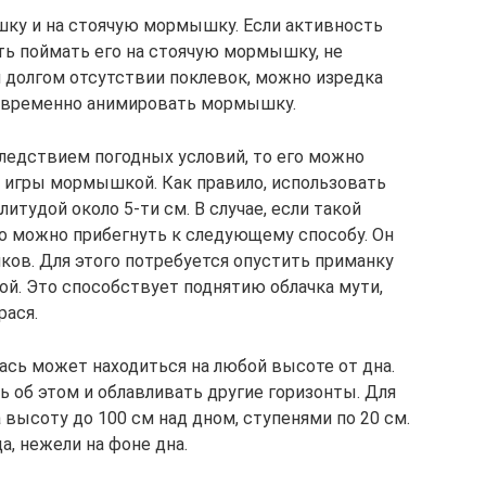
ку и на стоячую мормышку. Если активность
ть поймать его на стоячую мормышку, не
и долгом отсутствии поклевок, можно изредка
овременно анимировать мормышку.
следствием погодных условий, то его можно
игры мормышкой. Как правило, использовать
итудой около 5-ти см. В случае, если такой
то можно прибегнуть к следующему способу. Он
ков. Для этого потребуется опустить приманку
ой. Это способствует поднятию облачка мути,
рася.
рась может находиться на любой высоте от дна.
ть об этом и облавливать другие горизонты. Для
высоту до 100 см над дном, ступенями по 20 см.
, нежели на фоне дна.