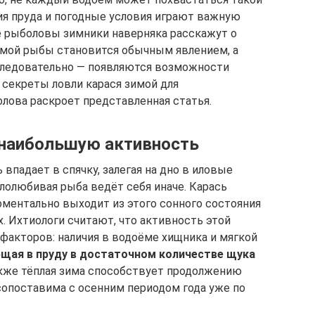
я пруда и погодные условия играют важную
е рыболовы зимники наверняка расскажут о
имой рыбы становится обычным явлением, а
 Следовательно — появляются возможности
 секреты ловли карася зимой для
лова раскроет представленная статья.
 наибольшую активность
впадает в спячку, залегая на дно в иловые
плолюбивая рыба ведёт себя иначе. Карась
оментально выходит из этого сонного состояния
. Ихтиологи считают, что активность этой
факторов: наличия в водоёме хищника и мягкой
щая в пруду в достаточном количестве щука
акже тёплая зима способствует продолжению
сопоставима с осенним периодом года уже по