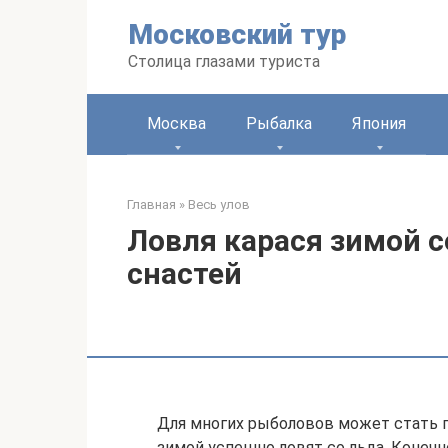
Перейти
Московский тур
к
контенту
Столица глазами туриста
Москва
Рыбалка
Япония
Главная
»
Весь улов
Ловля карася зимой с
снастей
Для многих рыболовов может стать п
зимой успешно ловят со льда. Конеч