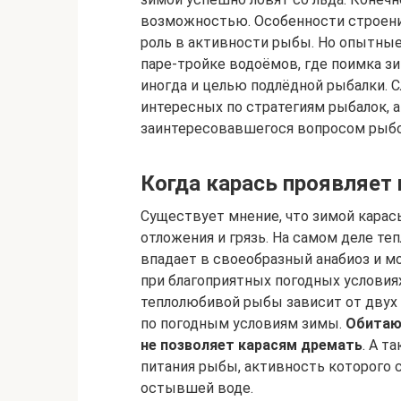
возможностью. Особенности строени
роль в активности рыбы. Но опытны
паре-тройке водоёмов, где поимка з
иногда и целью подлёдной рыбалки.
интересных по стратегиям рыбалок, а
заинтересовавшегося вопросом рыбо
Когда карась проявляет
Существует мнение, что зимой карась 
отложения и грязь. На самом деле те
впадает в своеобразный анабиоз и м
при благоприятных погодных условиях
теплолюбивой рыбы зависит от двух 
по погодным условиям зимы.
Обитаю
не позволяет карасям дремать
. А т
питания рыбы, активность которого 
остывшей воде.