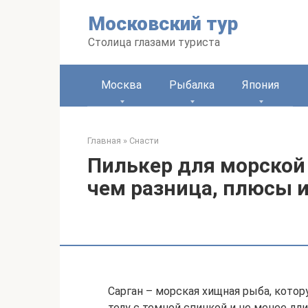
Перейти
Московский тур
к
контенту
Столица глазами туриста
Москва
Рыбалка
Япония
Главная
»
Снасти
Пилькер для морской 
чем разница, плюсы 
Сарган – морская хищная рыба, кото
телу с темной спинкой и не менее д