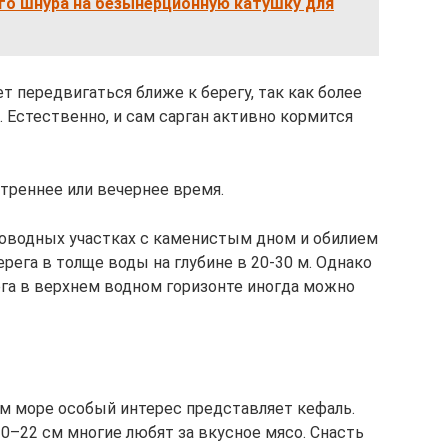
го шнура на безынерционную катушку для
т передвигаться ближе к берегу, так как более
. Естественно, и сам сарган активно кормится
утреннее или вечернее время.
ководных участках с каменистым дном и обилием
берега в толще воды на глубине в 20-30 м. Однако
ега в верхнем водном горизонте иногда можно
м море особый интерес представляет кефаль.
0–22 см многие любят за вкусное мясо. Снасть