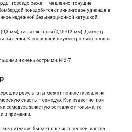
рды, гораздо реже — медленно-тонущие
 бомбардой понадобится спиннинговое удилище в
ащенное надежной безынерционной катушкой.
0,3 мм), так и плетеная (0,15-0.2 мм). Диаметр
вной лески. К последней двухметровый поводок
ьшими и очень острыми, №6-7.
ур
 хорошие результаты может принести ловля на
морскую снасть – самодур. Как известно, при
ки самодура зачастую оставляют голыми, то
и и приманки.
ргана ситуация бывает ещё интересней: иногда