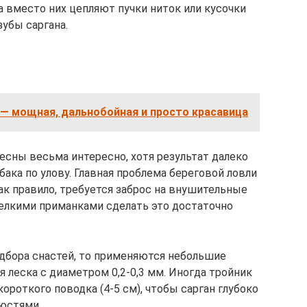
а вместо них цепляют пучки ниток или кусочки
зубы саргана.
 — мощная, дальнобойная и просто красавица
лесны весьма интересно, хотя результат далеко
ака по улову. Главная проблема береговой ловли
Как правило, требуется заброс на внушительные
мелкими приманками сделать это достаточно
дбора снастей, то применяются небольшие
я леска с диаметром 0,2-0,3 мм. Иногда тройник
ороткого поводка (4-5 см), чтобы сарган глубоко
юстями.