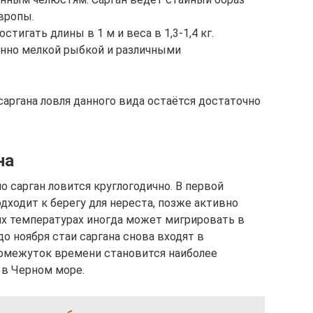
вропы.
игать длины в 1 м и веса в 1,3-1,4 кг.
нно мелкой рыбкой и различными
аргана ловля данного вида остаётся достаточно
на
о сарган ловится круглогодично. В первой
одходит к берегу для нереста, позже активно
их температурах иногда может мигрировать в
до ноября стаи саргана снова входят в
ромежуток времени становится наиболее
 в Черном море.