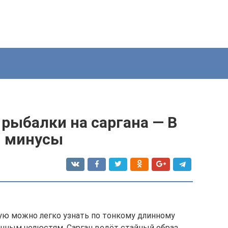
рыбалки на саргана — В
и минусы
рую можно легко узнать по тонкому длинному
линным челюстям. Сарган ведёт стайный образ