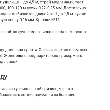
 удилище – до 4,5 м, строй медленный, тест
00, 100-120 м лески 0,22-0,25 мм. Достаточно
одок выбирается длиной от 1 до 1,5 м; лучше
вую леску 0,16 мм. Крючки №16.
зной, но лучше всего использовать морского
рду довольно проста. Сначала ищется возможное
ия. Желательно предварительно прикормить
д ловлей.
рду
ана актуально по той причине, что этот
брасывать легкие приманки на большие