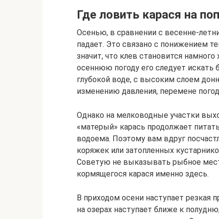
Где ловить карася на п
Осенью, в сравнении с весенне-летн
падает. Это связано с понижением те
значит, что клев становится намного 
осеннюю погоду его следует искать 
глубокой воде, с высоким слоем донн
изменению давления, перемене погод
Однако на мелководные участки выхо
«матерый» карась продолжает питатьс
водоема. Поэтому вам вдруг посчастл
коряжек или затопленных кустарников
Советую не выказывать рыбное мест
кормящегося карася именно здесь.
В приходом осени наступает резкая п
на озерах наступает ближе к полудню