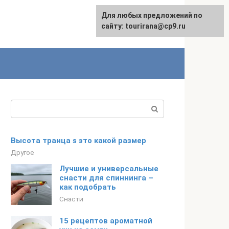
Для любых предложений по
English
сайту: tourirana@cp9.ru
Поиск:
Высота транца s это какой размер
Другое
Лучшие и универсальные
снасти для спиннинга –
как подобрать
Снасти
15 рецептов ароматной