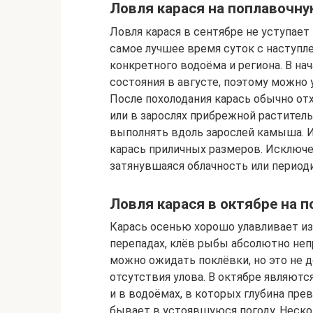
Ловля карася на поплавочну
Ловля карася в сентябре не уступае
самое лучшее время суток с наступле
конкретного водоёма и региона. В нач
состояния в августе, поэтому можно
После похолодания карась обычно отх
или в зарослях прибрежной раститель
выполнять вдоль зарослей камыша. И
карась приличных размеров. Исключе
затянувшаяся облачность или период
Ловля карася в октябре на 
Карась осенью хорошо улавливает из
перепадах, клёв рыбы абсолютно неп
можно ожидать поклёвки, но это не д
отсутствия улова. В октябре являют
и в водоёмах, в которых глубина пре
бывает в устоявшуюся погоду. Неско