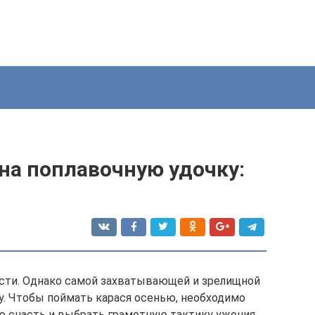
на поплавочную удочку:
асти. Однако самой захватывающей и зрелищной
у. Чтобы поймать карася осенью, необходимо
 снасть и выбрать грамотную тактику ужения.