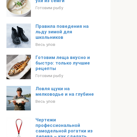
ухи из семги
Готовим рыбу
Правила поведения на
льду зимой для
школьников
Весь улов
Готовим леща вкусно и
быстро: только лучшие
рецепты
Готовим рыбу
Ловля щуки на
мелководье и на глубине
Весь улов
Чертежи
профессиональной
самодельной рогатки из
дерева – как сделать