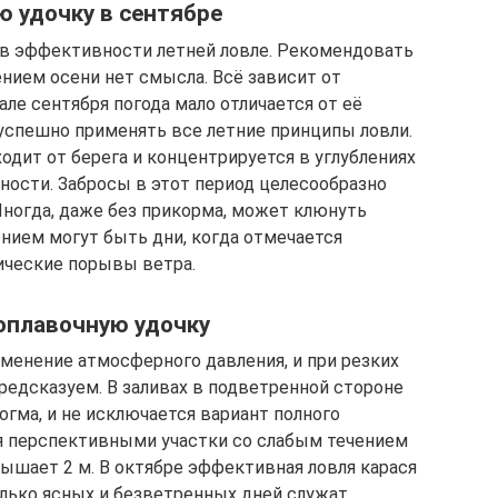
ю удочку в сентябре
т в эффективности летней ловле. Рекомендовать
нием осени нет смысла. Всё зависит от
але сентября погода мало отличается от её
 успешно применять все летние принципы ловли.
одит от берега и концентрируется в углублениях
ности. Забросы в этот период целесообразно
ногда, даже без прикорма, может клюнуть
нием могут быть дни, когда отмечается
ические порывы ветра.
поплавочную удочку
менение атмосферного давления, и при резких
редсказуем. В заливах в подветренной стороне
огма, и не исключается вариант полного
ся перспективными участки со слабым течением
вышает 2 м. В октябре эффективная ловля карася
лько ясных и безветренных дней служат