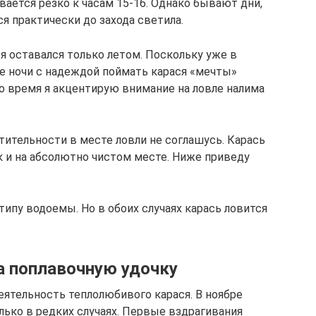
вается резко к часам 15-16. Однако бывают дни,
я практически до захода светила.
я оставался только летом. Поскольку уже в
ые ночи с надеждой поймать карася «мечты»
о время я акцентирую внимание на ловле налима
тительности в месте ловли не соглашусь. Карась
ак и на абсолютно чистом месте. Ниже приведу
типу водоемы. Но в обоих случаях карась ловится
а поплавочную удочку
еятельность теплолюбивого карася. В ноябре
лько в редких случаях. Первые вздрагивания