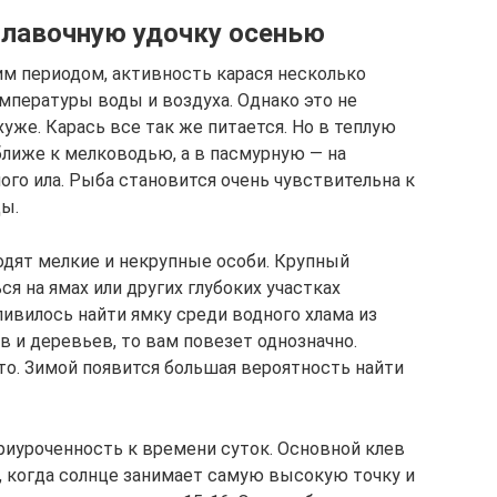
оплавочную удочку осенью
им периодом, активность карася несколько
мпературы воды и воздуха. Однако это не
хуже. Карась все так же питается. Но в теплую
ближе к мелководью, а в пасмурную — на
ого ила. Рыба становится очень чувствительна к
ы.
дят мелкие и некрупные особи. Крупный
я на ямах или других глубоких участках
ивилось найти ямку среди водного хлама из
 и деревьев, то вам повезет однозначно.
о. Зимой появится большая вероятность найти
риуроченность к времени суток. Основной клев
, когда солнце занимает самую высокую точку и