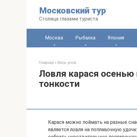
Перейти
Московский тур
к
контенту
Столица глазами туриста
Москва
Рыбалка
Япония
Главная
»
Весь улов
Ловля карася осенью 
тонкости
Карася можно поймать на разные сн
является ловля на поплавочную удочк
собрать чувствительную поплавочную