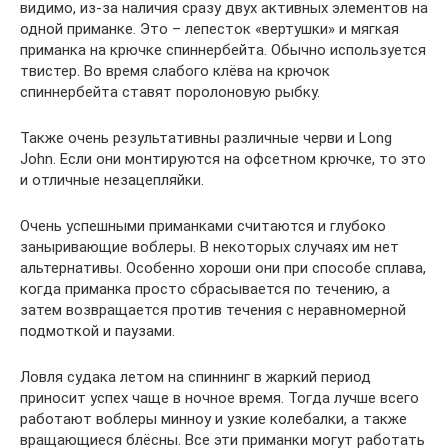
видимо, из-за наличия сразу двух активных элементов на
одной приманке. Это – лепесток «вертушки» и мягкая
приманка на крючке спиннербейта. Обычно используется
твистер. Во время слабого клёва на крючок
спиннербейта ставят поролоновую рыбку.
Также очень результативны различные черви и Long
John. Если они монтируются на офсетном крючке, то это
и отличные незацепляйки.
Очень успешными приманками считаются и глубоко
заныривающие воблеры. В некоторых случаях им нет
альтернативы. Особенно хороши они при способе сплава,
когда приманка просто сбрасывается по течению, а
затем возвращается против течения с неравномерной
подмоткой и паузами.
Ловля судака летом на спиннинг в жаркий период
приносит успех чаще в ночное время. Тогда лучше всего
работают воблеры минноу и узкие колебалки, а также
вращающиеся блёсны. Все эти приманки могут работать