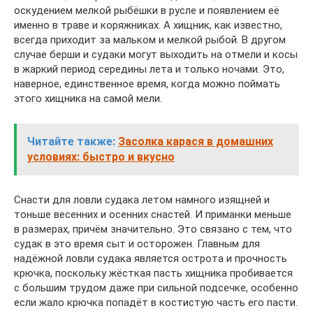
оскудением мелкой рыбёшки в русле и появлением её
именно в траве и коряжниках. А хищник, как известно,
всегда приходит за мальком и мелкой рыбой. В другом
случае берши и судаки могут выходить на отмели и косы
в жаркий период середины лета и только ночами. Это,
наверное, единственное время, когда можно поймать
этого хищника на самой мели.
Читайте также:
Засолка карася в домашних
условиях: быстро и вкусно
Снасти для ловли судака летом намного изящней и
тоньше весенних и осенних снастей. И приманки меньше
в размерах, причём значительно. Это связано с тем, что
судак в это время сыт и осторожен. Главным для
надёжной ловли судака является острота и прочность
крючка, поскольку жёсткая пасть хищника пробивается
с большим трудом даже при сильной подсечке, особенно
если жало крючка попадёт в костистую часть его пасти.