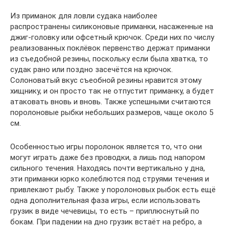
Из приманок для ловли судака наиболее
распространены силиконовые приманки, насаженные на
джиг-головку или офсетный крючок. Среди них по числу
реализованных поклёвок первенство держат приманки
из съедобной резины, поскольку если была хватка, то
судак рано или поздно засечётся на крючок.
Солоноватый вкус съеобной резины нравится этому
хищнику, и он просто так не отпустит приманку, а будет
атаковать вновь и вновь. Также успешными считаются
поролоновые рыбки небольших размеров, чаще около 5
см.
Особенностью игры поролонок является то, что они
могут играть даже без проводки, а лишь под напором
сильного течения. Находясь почти вертикально у дна,
эти приманки юрко колеблются под струями течения и
привлекают рыбу. Также у поролоновых рыбок есть ещё
одна дополнительная фаза игры, если использовать
грузик в виде чечевицы, то есть – приплюснутый по
бокам. При падении на дно грузик встаёт на ребро, а