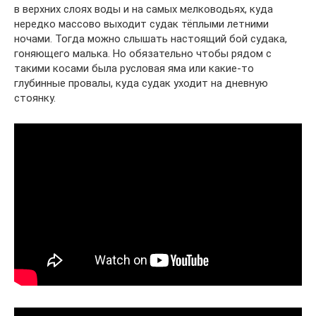
в верхних слоях воды и на самых мелководьях, куда
нередко массово выходит судак тёплыми летними
ночами. Тогда можно слышать настоящий бой судака,
гоняющего малька. Но обязательно чтобы рядом с
такими косами была русловая яма или какие-то
глубинные провалы, куда судак уходит на дневную
стоянку.