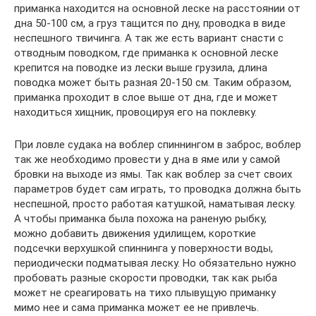
приманка находится на основной леске на расстоянии от
дна 50-100 см, а груз тащится по дну, проводка в виде
неспешного твичинга. А так же есть вариант снасти с
отводным поводком, где приманка к основной леске
крепится на поводке из лески выше грузила, длина
поводка может быть разная 20-150 см. Таким образом,
приманка проходит в слое выше от дна, где и может
находиться хищник, провоцируя его на поклевку.
При ловле судака на воблер спиннингом в заброс, воблер
так же необходимо провести у дна в яме или у самой
бровки на выходе из ямы. Так как воблер за счет своих
параметров будет сам играть, то проводка должна быть
неспешной, просто работая катушкой, наматывая леску.
А чтобы приманка была похожа на раненую рыбку,
можно добавить движения удилищем, короткие
подсечки верхушкой спиннинга у поверхности воды,
периодически подматывая леску. Но обязательно нужно
пробовать разные скорости проводки, так как рыба
может не среагировать на тихо плывущую приманку
мимо нее и сама приманка может ее не привлечь.