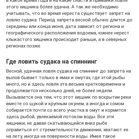
в какое время года и на какие снасти и приманки ловля
этого хищника более удачна. А так же необходимо
учитывать, что во время нереста существует запрет на
ловлю судака. Период запрета весной обычно длится до
середины или конца июня, дата зависит от региона и
географического расположения водоема, южнее нерест
клыкастого хищника происходит раньше, а в северных
регионах позже.
Где ловить судака на спиннинг
Весной, удачная ловля судака на спиннинг до запрета на
вылов бывает только в ямах и омутах, где этой рыбы
много, но и здесь ловля эта весьма кратковременна и
продолжается несколько дней, не более недели.
Вызывается она тем, что этот хищник по вскрытии реки
вместе со щукой и крупным окунем, а иногда и сомом
собирается почти со всего участка в омут и кормится
здесь рыбой, увлекаемой потоком воды. Все эти
хищники, не давая скатывающейся вниз рыбе
оправиться от стремительности движения, хватают ее
на лету, иногда на поверхности воды. Имея такое