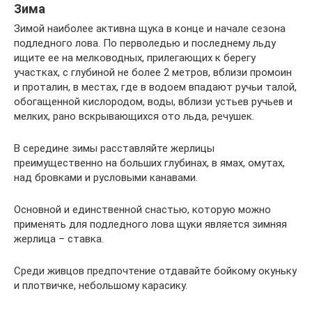
Зима
Зимой наиболее активна щука в конце и начале сезона
подледного лова. По перволедью и последнему льду
ищите ее на мелководных, прилегающих к берегу
участках, с глубиной не более 2 метров, вблизи промоин
и проталин, в местах, где в водоем впадают ручьи талой,
обогащенной кислородом, воды, вблизи устьев ручьев и
мелких, рано вскрывающихся ото льда, речушек.
В середине зимы расставляйте жерлицы
преимущественно на больших глубинах, в ямах, омутах,
над бровками и русловыми канавами.
Основной и единственной снастью, которую можно
применять для подледного лова щуки является зимняя
жерлица – ставка.
Среди живцов предпочтение отдавайте бойкому окуньку
и плотвичке, небольшому карасику.