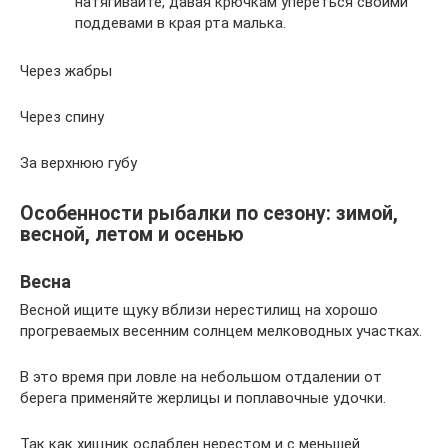
натягивайте, давая крючкам упереться своими
поддевами в края рта малька.
Через жабры
Через спину
За верхнюю губу
Особенности рыбалки по сезону: зимой,
весной, летом и осенью
Весна
Весной ищите щуку вблизи нерестилищ на хорошо
прогреваемых весенним солнцем мелководных участках.
В это время при ловле на небольшом отдалении от
берега применяйте жерлицы и поплавочные удочки.
Так как хищник ослаблен нерестом и с меньшей