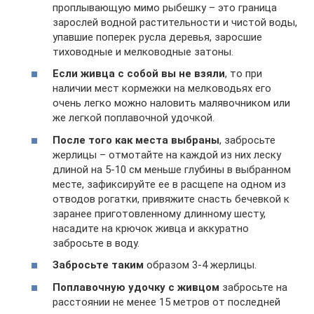
проплывающую мимо рыбешку – это граница
зарослей водной растительности и чистой воды,
упавшие поперек русла деревья, заросшие
тиховодные и мелководные затоны.
Если живца с собой вы не взяли
, то при
наличии мест кормежки на мелководьях его
очень легко можно наловить малявочником или
же легкой поплавочной удочкой.
После того как места выбраны
, забросьте
жерлицы – отмотайте на каждой из них леску
длиной на 5-10 см меньше глубины в выбранном
месте, зафиксируйте ее в расщепе на одном из
отводов рогатки, привяжите снасть бечевкой к
заранее приготовленному длинному шесту,
насадите на крючок живца и аккуратно
забросьте в воду.
Забросьте таким
образом 3-4 жерлицы.
Поплавочную удочку с живцом
забросьте на
расстоянии не менее 15 метров от последней