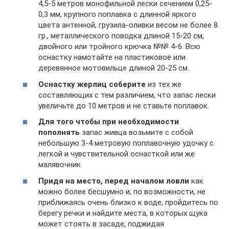
4,5-5 метров монофильной лески сечением 0,25-
0,3 мм, крупного поплавка с длинной яркого
цвета антенной, грузила-оливки весом не более 8
гр., металлического поводка длиной 15-20 см,
двойного или тройного крючка №№ 4-6. Всю
оснастку намотайте на пластиковое или
деревянное мотовильце длиной 20-25 см.
Оснастку жерлиц соберите
из тех же
составляющих с тем различием, что запас лески
увеличьте до 10 метров и не ставьте поплавок.
Для того чтобы при необходимости
пополнять
запас живца возьмите с собой
небольшую 3-4 метровую поплавочную удочку с
легкой и чувствительной оснасткой или же
малявочник.
Придя на место, перед началом ловли
как
можно более бесшумно и, по возможности, не
приближаясь очень близко к воде, пройдитесь по
берегу речки и найдите места, в которых щука
может стоять в засаде, поджидая