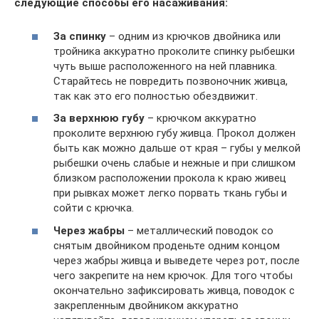
следующие способы его насаживания:
За спинку
– одним из крючков двойника или
тройника аккуратно проколите спинку рыбешки
чуть выше расположенного на ней плавника.
Старайтесь не повредить позвоночник живца,
так как это его полностью обездвижит.
За верхнюю губу
– крючком аккуратно
проколите верхнюю губу живца. Прокол должен
быть как можно дальше от края – губы у мелкой
рыбешки очень слабые и нежные и при слишком
близком расположении прокола к краю живец
при рывках может легко порвать ткань губы и
сойти с крючка.
Через жабры
– металлический поводок со
снятым двойником проденьте одним концом
через жабры живца и выведете через рот, после
чего закрепите на нем крючок. Для того чтобы
окончательно зафиксировать живца, поводок с
закрепленным двойником аккуратно