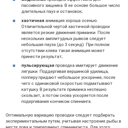
пассивного хищника. В ее основе большое число
длительных пауз и остановок;
хаотичная
анимация хороша осенью.
Отличительной чертой хаотичной проводки
является резкие движения приманки. После
нескольких амплитудных рывков следует
небольшая пауза (до 3 секунд). При полном
отсутствии клева такая анимация может
принести результат;
пульсирующая
проводка имитирует движение
лягушки. Поддергивая вершинкой удилища,
попперу придают небольшое ускорение, после
чего с одинаковой скоростью подматывают
катушку. В результате приманка неспешно
скользит, а потом снова ускоряется после
подергивания кончиком спиннинга.
Оптимальную вариацию проводки следует подбирать
экспериментальным путем, учитывая настроение рыбы в
месте лова и темперамент спиннингиста. Для этого