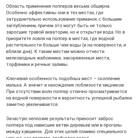
Область применения попперов весьма обширна.
Особенно эффективны они в тех местах, где
затруднительно использование приманок с большим
заглублением, причем это могут быть не только
заросшие травой акватории, но и открытая вода. Но в
приоритете ловля на поппер в местах, где водной
растительности больше чем воды (и на поверхности, и
вблизи дна). К таким местам можно отнести
мелководные жабовники, закоряженные места,
торфяники и речные заливы.
Ключевая особенность подобных ­мест – скопление
малька. А значит и нахождение поблизости хищников.
При отсутствии волн поппер отлично просматривается
на водной поверхности и вероятность успешной рыбалки
заметно увеличивается.
Зачастую неплохие результаты приносит заброс
поппера под нависшие ветви деревьев или в прогалы
между кувшинок. Для этих целей помимо специального
навыка, как правило, требуется лодка.