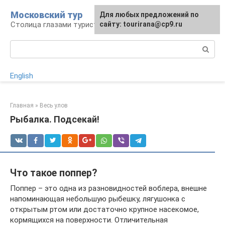
Перейти
Московский тур
Для любых предложений по
к
Столица глазами туриста
сайту: tourirana@cp9.ru
контенту
Поиск:
English
Главная
»
Весь улов
Рыбалка. Подсекай!
Что такое поппер?
Поппер – это одна из разновидностей воблера, внешне
напоминающая небольшую рыбешку, лягушонка с
открытым ртом или достаточно крупное насекомое,
кормящихся на поверхности. Отличительная