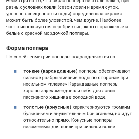
Несмотря на то, что окрас поппера не столь важен, при
разных условиях ловли (сезон ловли и время суток,
уровень освещенности воды) определенная окраска
может быть более уловистой, чем другие. Наиболее
часто используются серебристые, желто-оранжевые и
белые с красной мордочкой попперы.
Форма поппера
По своей геометрии попперы подразделяются на:
тонкие (карандашные)
попперы обеспечивают
сильное разбрызгивание воды по сторонам при
несильном «плевке» Карандашные попперы
хорошо зарекомендовали себя для ловли
пассивного хищника в холодной воде;
толстые (конусные)
характеризуются громким
бульканьем и внушительным брызганьем, но идут
относительно прямо. Конусные попперы
незаменимы для ловли при сильной волне.