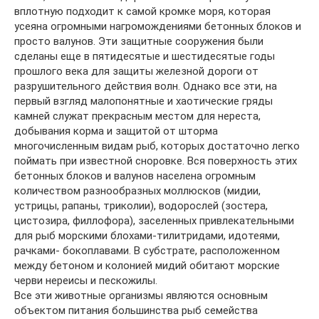
вплотную подходит к самой кромке моря, которая
усеяна огромными нагромождениями бетонных блоков и
просто валунов. Эти защитные сооружения были
сделаны еще в пятидесятые и шестидесятые годы
прошлого века для защиты железной дороги от
разрушительного действия волн. Однако все эти, на
первый взгляд малопонятные и хаотические гряды
камней служат прекрасным местом для нереста,
добывания корма и защитой от шторма
многочисленным видам рыб, которых достаточно легко
поймать при известной сноровке. Вся поверхность этих
бетонных блоков и валунов населена огромным
количеством разнообразных моллюсков (мидии,
устрицы, рапаны, триколии), водорослей (зостера,
цистозира, филлофора), заселенных привлекательными
для рыб морскими блохами-тилитридами, идотеями,
рачками- бокоплавами. В субстрате, расположенном
между бетоном и колонией мидий обитают морские
черви нереисы и пескожилы.
Все эти животные организмы являются основным
объектом питания большинства рыб семейства