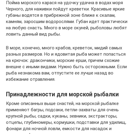
Пойма морского карася на удочку удачна в водах моря
Черного, для наживки пойдут креветки. Красивые яркие
губаны водятся в прибрежной зоне ближе к скалам,
камням, заросшим водорослями. Губан идет практически
на любую снасть. Много в море окуней, рыболовы любят
ловить данный вид рыбы.
В море, конечно, много крабов, креветок, мидий самых
разных размеров. Но и ядовитая рыба может попасться
на крючок: дракончики, морские ерши, причем схожие
внешне с иными видами. Нужно быть осторожными. Если
рыба незнакома вам, отпустите ее лучше назад во
избежание отравления.
Принадлежности для морской рыбалки
Кроме описанных выше снастей, на морской рыбалке
применяют багры, подсаки, петли-захваты для очень
крупной рыбы, садки, куканы, зевники, экстракторы,
отцепы, глубиномеры, кормушки, подставки для удилищ,
фонари для ночной ловли, емкости для насадок и