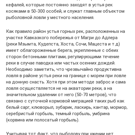
кефалей, которые постоянно заходят в устья рек
косяками в 50-300 особей, и служат главным объектом
рыболовной ловли у местного населения.
Как правило район устья горных рек, расположенных на
участке Кавказкого побережья от Магри до Адлера
(реки Мзымта, Кудепста, Хоста, Сочи, Мацеста и т.д)
имеет облагороженные берега, укрепленные с обеих
сторон бетонными плитами, регулирующими течение
реки в случае паводка или частых осенних дождей.
Необходимо заметить, что чрезвычайно продуктивна
ловля в районе устья реки на границе с морем при ловле
на донную снасть. Хотя при этом методе заброс и сама
ловля осуществляется не на акватории реки, а на
значительном удалении от него (50-70 метров), что
связано с суточной кормовой миграцией таких рыб как
белый сарг, клюворыл, зубарик, ласкирь, кантар, мормор,
серебристый горбыль, темный горбыль, умбрина
(корвина или полосатый горбыль).
Учитывая тот факт, что рыболову при ужении нет