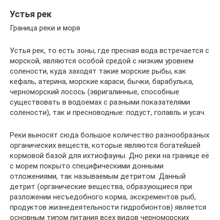
Устья рек
Граница реки и моря
Устья рек, то есть зоны, где пресная вода встречается с
морской, являются особой средой с низким уровнем
солености, куда заходят такие морские рыбы, как
кефаль, атерина, морские караси, бычки, барабулька,
черноморский лосось (эвригалинные, способные
существовать в водоемах с разными показателями
солености), так и пресноводные: подуст, голавль и усач.
Реки выносят сюда большое количество разнообразных
органических веществ, которые являются богатейшей
кормовой базой для ихтиофауны. Дно реки на границе её
с морем покрыто специфическими донными
отложениями, так называемым детритом. Данный
детрит (органические вещества, образующиеся при
разложении несъедобного корма, экскрементов рыб,
продуктов жизнедеятельности гидробионтов) является
основным типом питания всех видов черноморских