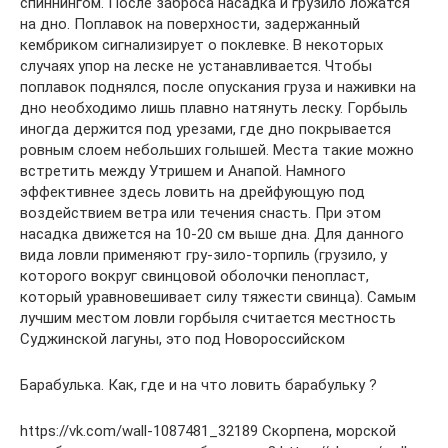
спиннингом. После заброса насадка и грузило ложатся
на дно. Поплавок на поверхности, задержанный
кембриком сигнализирует о поклевке. В некоторых
случаях упор на леске не устанавливается. Чтобы
поплавок поднялся, после опускания груза и наживки на
дно необходимо лишь плавно натянуть леску. Горбыль
иногда держится под урезами, где дно покрывается
ровным слоем небольших голышей. Места такие можно
встретить между Утришем и Анапой. Намного
эффективнее здесь ловить на дрейфующую под
воздействием ветра или течения снасть. При этом
насадка движется на 10-20 см выше дна. Для данного
вида ловли применяют гру-зило-торпиль (грузило, у
которого вокруг свинцовой оболочки пенопласт,
который уравновешивает силу тяжести свинца). Самым
лучшим местом ловли горбыля считается местность
Суджинской лагуны, это под Новороссийском
Барабулька. Как, где и на что ловить барабульку ?
https://vk.com/wall-1087481_32189 Скорпена, морской