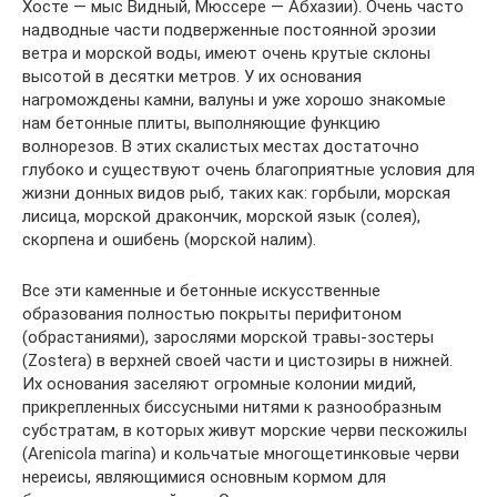
Хосте — мыс Видный, Мюссере — Абхазии). Очень часто
надводные части подверженные постоянной эрозии
ветра и морской воды, имеют очень крутые склоны
высотой в десятки метров. У их основания
нагромождены камни, валуны и уже хорошо знакомые
нам бетонные плиты, выполняющие функцию
волнорезов. В этих скалистых местах достаточно
глубоко и существуют очень благоприятные условия для
жизни донных видов рыб, таких как: горбыли, морская
лисица, морской дракончик, морской язык (солея),
скорпена и ошибень (морской налим).
Все эти каменные и бетонные искусственные
образования полностью покрыты перифитоном
(обрастаниями), зарослями морской травы-зостеры
(Zostera) в верхней своей части и цистозиры в нижней.
Их основания заселяют огромные колонии мидий,
прикрепленных биссусными нитями к разнообразным
субстратам, в которых живут морские черви пескожилы
(Arenicola marina) и кольчатые многощетинковые черви
нереисы, являющимися основным кормом для