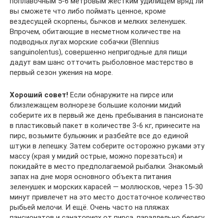
поплавочным 5-6 метровым жестким удилищем вряд ли
вы сможете что либо поймать ценное, кроме
вездесущей скорпены, бычков и мелких зеленушек.
Впрочем, обитающие в несметном количестве на
подводных лугах морские собачки (Blennius
sanguinolentus), совершенно непригодные для пищи
дадут вам шанс отточить рыболовное мастерство в
первый сезон ужения на море.
Хороший совет!
Если обнаружите на пирсе или
близлежащем волнорезе большие колонии мидий
соберите их в первый же день пребывания в пансионате
в пластиковый пакет в количестве 3-6 кг, принесите на
пирс, возьмите булыжник и разбейте все до единой
штуки в лепешку. Затем соберите осторожно руками эту
массу (края у мидий острые, можно порезаться) и
покидайте в место предполагаемой рыбалки. Знакомый
запах на дне моря основного объекта питания
зеленушек и морских карасей — моллюсков, через 15-30
минут привлечет на это место достаточное количество
рыбьей мелочи. И ещё. Очень часто на пляжах
пансионатов и санаториях от пирса, параллельно берегу