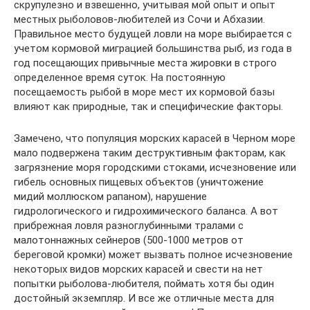
скрупулезно и взвешенно, учитывая мой опыт и опыт
местных рыболовов-любителей из Сочи и Абхазии.
Правильное место будущей ловли на море выбирается с
учетом кормовой миграцией большинства рыб, из года в
год посещающих привычные места жировки в строго
определенное время суток. На постоянную
посещаемость рыбой в море мест их кормовой базы
влияют как природные, так и специфические факторы.
Замечено, что популяция морских карасей в Черном море
мало подвержена таким деструктивным факторам, как
загрязнение моря городскими стоками, исчезновение или
гибель основных пищевых объектов (уничтожение
мидий моллюском рапаном), нарушение
гидрологического и гидрохимического баланса. А вот
прибрежная ловля разноглубинными тралами с
малотоннажных сейнеров (500-1000 метров от
береговой кромки) может вызвать полное исчезновение
некоторых видов морских карасей и свести на нет
попытки рыболова-любителя, поймать хотя бы один
достойный экземпляр. И все же отличные места для