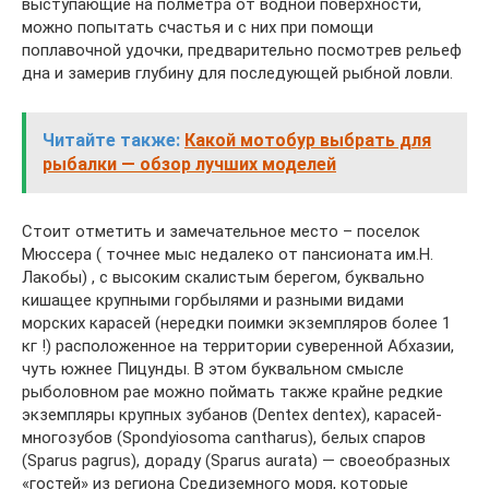
выступающие на полметра от водной поверхности,
можно попытать счастья и с них при помощи
поплавочной удочки, предварительно посмотрев рельеф
дна и замерив глубину для последующей рыбной ловли.
Читайте также:
Какой мотобур выбрать для
рыбалки — обзор лучших моделей
Стоит отметить и замечательное место – поселок
Мюссера ( точнее мыс недалеко от пансионата им.Н.
Лакобы) , с высоким скалистым берегом, буквально
кишащее крупными горбылями и разными видами
морских карасей (нередки поимки экземпляров более 1
кг !) расположенное на территории суверенной Абхазии,
чуть южнее Пицунды. В этом буквальном смысле
рыболовном рае можно поймать также крайне редкие
экземпляры крупных зубанов (Dentex dentex), карасей-
многозубов (Spondyiosoma cantharus), белых спаров
(Sparus pagrus), дораду (Sparus aurata) — своеобразных
«гостей» из региона Средиземного моря, которые