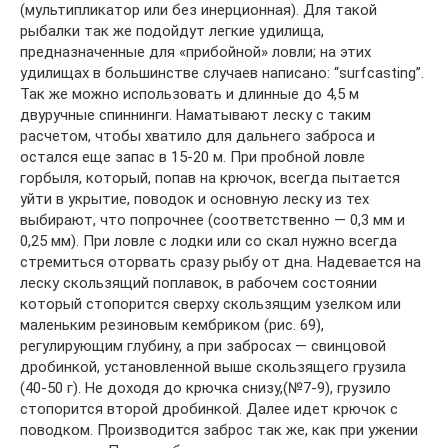
(мультипликатор или без инерционная). Для такой
рыбалки так же подойдут легкие удилища,
предназначенные для «прибойной» ловли; на этих
удилищах в большинстве случаев написано: “surfcasting”.
Так же можно использовать и длинные до 4,5 м
двуручные спиннинги. Наматывают леску с таким
расчетом, чтобы хватило для дальнего заброса и
остался еще запас в 15-20 м. При пробной ловле
горбыля, который, попав на крючок, всегда пытается
уйти в укрытие, поводок и основную леску из тех
выбирают, что попрочнее (соответственно — 0,3 мм и
0,25 мм). При ловле с лодки или со скал нужно всегда
стремиться оторвать сразу рыбу от дна. Надевается на
леску скользящий поплавок, в рабочем состоянии
который стопорится сверху скользящим узелком или
маленьким резиновым кембриком (рис. 69),
регулирующим глубину, а при забросах — свинцовой
дробинкой, установленной выше скользящего грузила
(40-50 г). Не доходя до крючка снизу,(№7-9), грузило
стопорится второй дробинкой. Далее идет крючок с
поводком. Производится заброс так же, как при ужении