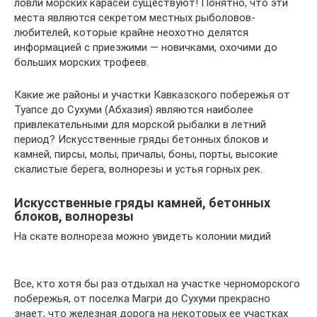
ловли морских карасей существуют! Понятно, что эти
места являются секретом местных рыболовов-
любителей, которые крайне неохотно делятся
информацией с приезжими — новичками, охочими до
больших морских трофеев.
Какие же районы и участки Кавказского побережья от
Туапсе до Сухуми (Абхазия) являются наиболее
привлекательными для морской рыбалки в летний
период? Искусственные гряды бетонных блоков и
камней, пирсы, молы, причалы, боны, порты, высокие
скалистые берега, волнорезы и устья горных рек.
Искусственные гряды камней, бетонных
блоков, волнорезы
На скате волнореза можно увидеть колонии мидий
Все, кто хотя бы раз отдыхал на участке черноморского
побережья, от поселка Магри до Сухуми прекрасно
знает, что железная дорога на некоторых ее участках