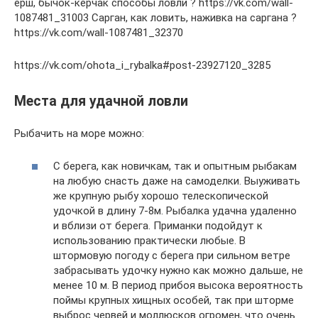
ерш, бычок-керчак способы ловли ? https://vk.com/wall-
1087481_31003 Сарган, как ловить, наживка на саргана ?
https://vk.com/wall-1087481_32370
https://vk.com/ohota_i_rybalka#post-23927120_3285
Места для удачной ловли
Рыбачить на море можно:
С берега, как новичкам, так и опытным рыбакам
на любую снасть даже на самоделки. Выуживать
же крупную рыбу хорошо телескопической
удочкой в длину 7-8м. Рыбалка удачна удаленно
и вблизи от берега. Приманки подойдут к
использованию практически любые. В
штормовую погоду с берега при сильном ветре
забрасывать удочку нужно как можно дальше, не
менее 10 м. В период прибоя высока вероятность
поймы крупных хищных особей, так при шторме
выброс червей и моллюсков огромен, что очень