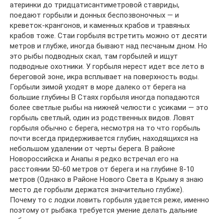
атеринки до тридцатисантиметровой ставриды,
поедают горбыли и донных беспозвоночных — и
креветок-крангонов, и каменных крабов и травяных
крабов тоже. Стаи горбыля встретить можно от десяти
метров и глубже, иногда бывают над песчаным дном. Но
это рыбы подводных скал, там горбылей и ищут
подводные охотники. У горбыля нерест идет все лето в
береговой зоне, икра всплывает на поверхность воды.
Горбыли зимой уходят в море далеко от берега на
большие глубины В Стаях горбыля иногда попадаются
более светлые рыбы на нижней челюсти с усиками — это
горбыль светлый, один из родственных видов. Ловят
горбыля обычно с берега, несмотря на то что горбыль
почти всегда придерживается глубин, находящихся на
небольшом удалении от черты берега. В районе
Новороссийска и Анапы я редко встречал его на
расстоянии 50-60 метров от берега и на глубине 8-10
метров (Однако в Районе Нового Света в Крыму я знаю
место де горбыли держатся значительно глубже).
Почему то с лодки ловить горбыля удается реже, именно
поэтому от рыбака требуется умение делать дальние