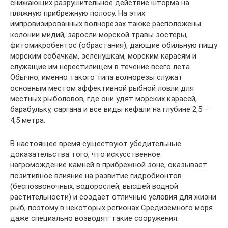
снижающих разрушительное действие шторма на
пляжную прибрежную полосу. На этих
импровизированных волнорезах также расположены
колонии мидий, заросли морской травы зостеры,
фитомикробентос (обрастания), дающие обильную пищу
морским собачкам, зеленушкам, морским карасям и
служащие им нерестилищем в течение всего лета.
Обычно, именно такого типа волнорезы служат
основным местом эффективной рыбной ловли для
местных рыболовов, где они удят морских карасей,
барабульку, саргана и все виды кефали на глубине 2,5 –
4,5 метра.
В настоящее время существуют убедительные
доказательства того, что искусственное
нагромождение камней в прибрежной зоне, оказывает
позитивное влияние на развитие гидробионтов
(беспозвоночных, водорослей, высшей водной
растительности) и создаёт отличные условия для жизни
рыб, поэтому в некоторых регионах Средиземного моря
даже специально возводят такие сооружения.