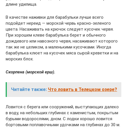
длине удилища.
В качестве наживки для барабульки лучше всего
подойдет нереид — морской червь красно-зеленого
цвета. Насаживать на крючок следует кусочек червя.
При хорошем клеве барабулька берет и обычного
дождевого или навозного червя, насаживают которого
так же не целиком, а маленькими кусочками. Иногда
барабулька клюет на кусочек мяса сырой креветки и на
морских блох.
Скорпена (морской ерш).
Читайте также:
Что ловить в Телецком озере?
Ловится с берега или сооружений, выступающих далеко
в воду, на небольших глубинах с каменистым, покрытым
бурыми водорослями, дном. С лодки хорошо ловится
бортовыми поплавочными удочками на глубинах до 30 м.