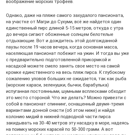
воображение морских трофеев.
Однако, даже на пляже самого захудалого пансионата,
на участке от Магри до Сухуми, всё же найдется один
единственный пирс длиной 5-15 метров, откуда с утра
до вечера сигают обоженные солнцем белотелые
отдыхающие. Вот и дождитесь этой долгожданной
паузы после 19 часов вечера, когда основная масса,
населяющая пансионат побежит на ужин. И тогда вы уже
с предварительно подготовленной прикормкой и
насадкой можете смело занять свое место на самой
кромке единственного на весь пляж пирса. К глубокому
сожалению уловов больших не ожидается, так как рыба
(морские караси, зеленушки, бычки, барабулька)
испуганная постоянными, шумными всплесками обходит
это место стороной. Что же делать? Можно привезти с
собой в пансионат спиннинг, оснащенный двумя-тремя
вариантами донной снасти (об этом ниже) и найдя
колонию мидий в нижней подводной части пирса
закидывать на 30-40 метров эту насадку в море, надеясь
на поимку морских карасей по 50-300 грамм. А вот