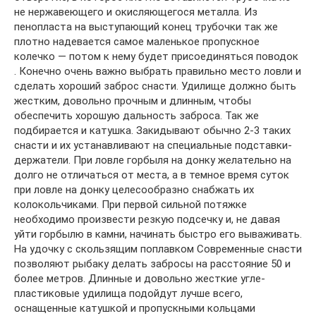
не нержавеющего и окисляющегося металла. Из
пенопласта на выступающий конец трубочки так же
плотно надевается самое маленькое пропускное
колечко — потом к нему будет присоединяться поводок
. Конечно очень важно выбрать правильно место ловли и
сделать хороший заброс снасти. Удилище должно быть
жестким, довольно прочным и длинным, чтобы
обеспечить хорошую дальность заброса. Так же
подбирается и катушка. Закидывают обычно 2-3 таких
снасти и их устанавливают на специальные подставки-
держатели. При ловле горбыля на донку желательно на
долго не отличаться от места, а в темное время суток
при ловле на донку целесообразно снабжать их
колокольчиками. При первой сильной потяжке
необходимо произвести резкую подсечку и, не давая
уйти горбылю в камни, начинать быстро его вываживать.
На удочку с скользящим поплавком Современные снасти
позволяют рыбаку делать забросы на расстояние 50 и
более метров. Длинные и довольно жесткие угле-
пластиковые удилища подойдут лучше всего,
оснащенные катушкой и пропускными кольцами