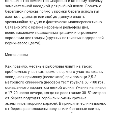
большинства семейства Спаровых и ко всему прочему
замечательной насадкой для рыбной ловли. Ловить с
береговой полосы, прямо у кромки берега используя
жесткое удилище или любую донную снасть
чрезвычайно трудно и фактически малоперспективно.
Связано это с крайне неровным рельефом дна,
всевозможными подводными грядами и огромными
зарослями цистозиры (крупных ветвистых водорослей
коричневого цвета).
Места ловли
Как правило, местные рыболовы ловят на таких
проблемных участках прямо с верхнего участка скалы,
закидывая приманку (пескожила) при помощи 2,5-3
метрового спиннинга (весовой тест грузила 50 -100 гр) ,
оснащенного вариантом легкой донки. Ужение начинают
с 17-20 часов вечера, когда на расстояние 30-50 метров
от берега подходят горбыли и очень крупные
экземпляры морских карасей. В принципе, если недалеко
от берега расположены валуны или бетонные плиты,