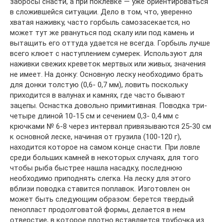
забросы снасти, а при поклевке — уже ориентироваться
в сложившейся ситуации. Дело в том, что, уверенно
хватая наживку, часто горбыль самозасекается, но
может тут же рвануться под скалу или под камень и
вытащить его оттуда удается не всегда. Горбыль лучше
всего клюет с наступлением сумерек. Используют для
наживки свежих креветок мертвых или живых, значения
не имеет. На донку: Основную леску необходимо брать
для донки толстую (0,6- 0,7 мм), ловить поскольку
приходится в валунах и камнях, где часто бывают
зацепы. Оснастка довольно примитивная. Поводка три-
четыре длиной 10-15 см и сечением 0,3- 0,4 мм с
крючками № 6-8 через интервал привязываются 25-30 см
к основной леске, начиная от грузила (100-120 г),
находится которое на самом конце снасти. При ловле
среди больших камней в некоторых случаях, для того
чтобы рыба быстрее нашла насадку, последнюю
необходимо приподнять слегка. На леску для этого
вблизи поводка ставится поплавок. Изготовлен он
может быть следующим образом: берется твердый
пенопласт продолговатой формы, делается в нем
отверстие, в которое плотно вставляется трубочка из