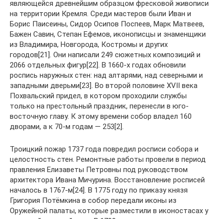
являющейся древнейшим образцом фресковой живописи
на территории Кремля. Среди мастеров были Иван и
Борис Паисеины, Сидор Осипов Поспеев, Марк Матвеев,
Бажен Савин, Степан Ефемов, иконописцы и знаменщики
из Владимира, Новгорода, Костромы и других
городов[21]. Они написали 249 сюжетных композиций и
2066 отдельных фигур[22]. В 1660-х годах обновили
роспись наружных стен: над алтарями, над северными и
западными дверьми[23]. Во второй половине XVII века
Похвальский придел, в котором проходили службы
только на престольный праздник, перенесли в юго-
восточную главу. К этому времени собор владел 160
дворами, а к 70-м годам — 253[2].
Троицкий пожар 1737 года повредил росписи собора и
целостность стен. Ремонтные работы провели в период
правления Елизаветы Петровны под руководством
архитектора Ивана Мичурина. Восстановление росписей
началось в 1767-м[24]. В 1775 году по приказу князя
Григория Потёмкина в собор передали иконы из
Оружейной палаты, которые разместили в иконостасах у