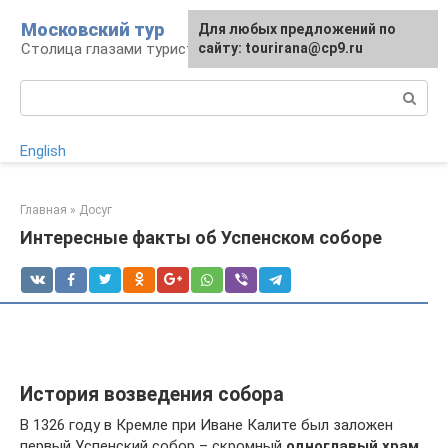
Перейти
Московский тур
Для любых предложений по
к
Столица глазами туриста
сайту: tourirana@cp9.ru
контенту
Поиск:
English
Главная
»
Досуг
Интересные факты об Успенском соборе
История возведения собора
В 1326 году в Кремле при Иване Калите был заложен
первый Успенский собор – скромный
одноглавый храм
.