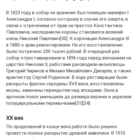
В 1823 году в собор на хранение был помещён манифест
Александра I, согласно которому в случае его смерти, в
связи с отречением от прав на престол Константина
Павловича, наследником короны становился великий
князь Николай Павлович[30]. К коронации Александра III
в 1880-х храм ремонтировали. На его восстановление
было потрачено 200 тысяч рублей. В очередной раз
собор отреставрировали в 1896 году перед венчанием на
царство Николая II, работами руководили иконописцы
Григорий Чириков и Михаил Михайлович Дикарёв, а также
архитектор Сергей Родионов. В ходе реставрации были
раскрыты фрески середины XVII века, восстановлены
иконы, заменены перекрытия над апсидами. Окна в
арочном поясе уменьшили до размера верхних и украсили
полуциркульными перемычками[31][24].
XX век
По проделанной в конце века работе было решено
провести полное раскрытие древней живописи. В 1910