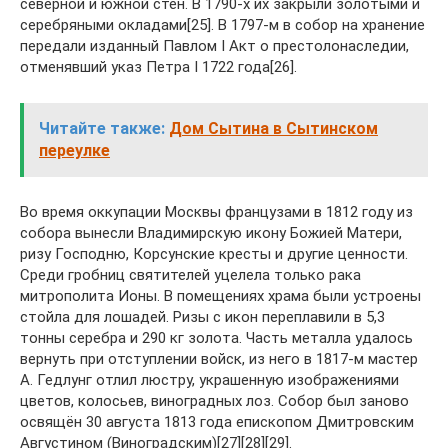
северной и южной стен. В 1790-х их закрыли золотыми и
серебряными окладами[25]. В 1797-м в собор на хранение
передали изданный Павлом I Акт о престолонаследии,
отменявший указ Петра I 1722 года[26].
Читайте также:
Дом Сытина в Сытинском
переулке
Во время оккупации Москвы французами в 1812 году из
собора вынесли Владимирскую икону Божией Матери,
ризу Господню, Корсунские кресты и другие ценности.
Среди гробниц святителей уцелела только рака
митрополита Ионы. В помещениях храма были устроены
стойла для лошадей. Ризы с икон переплавили в 5,3
тонны серебра и 290 кг золота. Часть металла удалось
вернуть при отступлении войск, из него в 1817-м мастер
А. Гедлунг отлил люстру, украшенную изображениями
цветов, колосьев, виноградных лоз. Собор был заново
освящён 30 августа 1813 года епископом Дмитровским
Августином (Виноградским)[27][28][29].