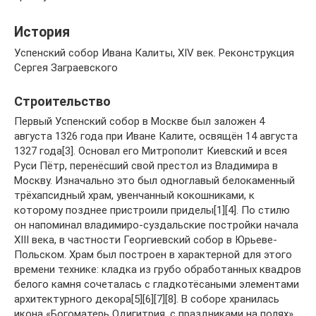
История
Успенский собор Ивана Калиты, XIV век. Реконструкция
Сергея Заграевского
Строительство
Первый Успенский собор в Москве был заложен 4
августа 1326 года при Иване Калите, освящён 14 августа
1327 года[3]. Основал его Митрополит Киевский и всея
Руси Пётр, перенёсший свой престол из Владимира в
Москву. Изначально это был одноглавый белокаменный
трёхапсидный храм, увенчанный кокошниками, к
которому позднее пристроили приделы[1][4]. По стилю
он напоминал владимиро-суздальские постройки начала
XIII века, в частности Георгиевский собор в Юрьеве-
Польском. Храм был построен в характерной для этого
времени технике: кладка из грубо обработанных квадров
белого камня сочеталась с гладкотёсаными элементами
архитектурного декора[5][6][7][8]. В соборе хранилась
икона «Богоматерь Одигитрия, с праздниками на полях»,