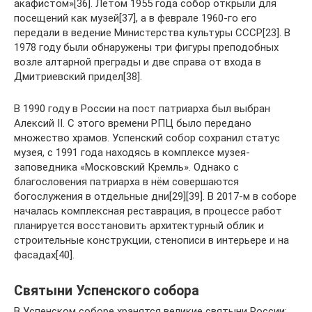
акафистом»[36]. Летом 1955 года собор открыли для
посещений как музей[37], а в феврале 1960-го его
передали в ведение Министерства культуры СССР[23]. В
1978 году были обнаружены три фигуры преподобных
возле алтарной преграды и две справа от входа в
Дмитриевский придел[38].
В 1990 году в России на пост патриарха был выбран
Алексий II. С этого времени РПЦ было передано
множество храмов. Успенский собор сохранил статус
музея, с 1991 года находясь в комплексе музея-
заповедника «Московский Кремль». Однако с
благословения патриарха в нём совершаются
богослужения в отдельные дни[29][39]. В 2017-м в соборе
началась комплексная реставрация, в процессе работ
планируется восстановить архитектурный облик и
строительные конструкции, стенописи в интерьере и на
фасадах[40].
Святыни Успенского собора
В Успенском соборе хранятся великие святыни России: