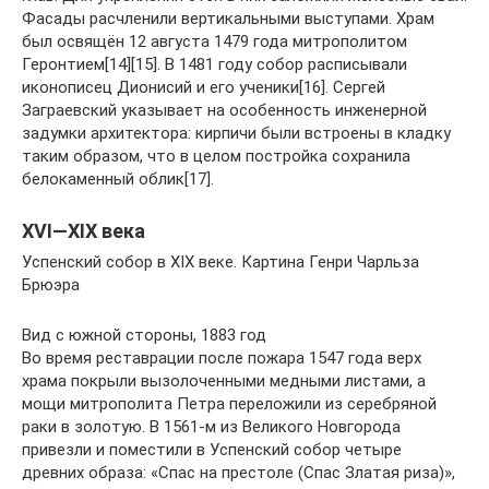
Фасады расчленили вертикальными выступами. Храм
был освящён 12 августа 1479 года митрополитом
Геронтием[14][15]. В 1481 году собор расписывали
иконописец Дионисий и его ученики[16]. Сергей
Заграевский указывает на особенность инженерной
задумки архитектора: кирпичи были встроены в кладку
таким образом, что в целом постройка сохранила
белокаменный облик[17].
XVI—XIX века
Успенский собор в XIX веке. Картина Генри Чарльза
Брюэра
Вид с южной стороны, 1883 год
Во время реставрации после пожара 1547 года верх
храма покрыли вызолоченными медными листами, а
мощи митрополита Петра переложили из серебряной
раки в золотую. В 1561-м из Великого Новгорода
привезли и поместили в Успенский собор четыре
древних образа: «Спас на престоле (Спас Златая риза)»,