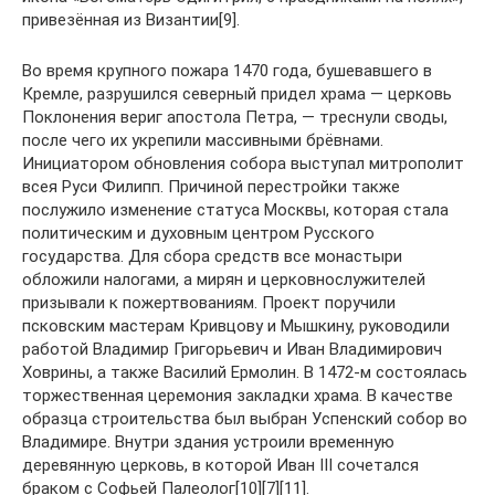
привезённая из Византии[9].
Во время крупного пожара 1470 года, бушевавшего в
Кремле, разрушился северный придел храма — церковь
Поклонения вериг апостола Петра, — треснули своды,
после чего их укрепили массивными брёвнами.
Инициатором обновления собора выступал митрополит
всея Руси Филипп. Причиной перестройки также
послужило изменение статуса Москвы, которая стала
политическим и духовным центром Русского
государства. Для сбора средств все монастыри
обложили налогами, а мирян и церковнослужителей
призывали к пожертвованиям. Проект поручили
псковским мастерам Кривцову и Мышкину, руководили
работой Владимир Григорьевич и Иван Владимирович
Ховрины, а также Василий Ермолин. В 1472-м состоялась
торжественная церемония закладки храма. В качестве
образца строительства был выбран Успенский собор во
Владимире. Внутри здания устроили временную
деревянную церковь, в которой Иван III сочетался
браком с Софьей Палеолог[10][7][11].