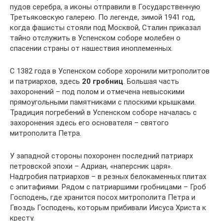
пудов серебра, а иконы отправили в Государственную
Третьяковскую галерею. По легенде, зимой 1941 год,
когда фашисты стояли под Москвой, Сталин приказал
тайно отслужить в Успенском соборе молебен о
спасении страны от нашествия иноплеменных.
С 1382 года в Успенском соборе хоронили митрополитов
и патриархов, здесь
20 гробниц
. Большая часть
захоронений – под полом и отмечена невысокими
прямоугольными памятниками с плоскими крышками.
Традиция погребений в Успенском соборе началась с
захоронения здесь его основателя – святого
митрополита Петра.
У западной стороны похоронен последний патриарх
петровской эпохи – Адриан, «наперсник царя».
Надгробия патриархов – в резных белокаменных плитах
с эпитафиями. Рядом с патриаршими гробницами – Гроб
Господень, где хранится посох митрополита Петра и
Гвоздь Господень, которым прибивали Иисуса Христа к
кресту.