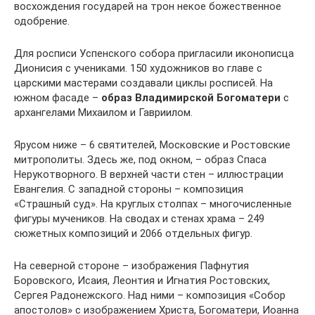
восхождения государей на трон некое божественное
одобрение.
Для росписи Успенского собора пригласили иконописца
Дионисия с учениками. 150 художников во главе с
царскими мастерами создавали циклы росписей. На
южном фасаде –
образ Владимирской Богоматери
с
архангелами Михаилом и Гавриилом.
Ярусом ниже – 6 святителей, Московские и Ростовские
митрополиты. Здесь же, под окном, – образ Спаса
Нерукотворного. В верхней части стен – иллюстрации
Евангелия. С западной стороны – композиция
«Страшный суд». На круглых столпах – многочисленные
фигуры мучеников. На сводах и стенах храма – 249
сюжетных композиций и 2066 отдельных фигур.
На северной стороне – изображения Пафнутия
Боровского, Исаия, Леонтия и Игнатия Ростовских,
Сергея Радонежского. Над ними – композиция «Собор
апостолов» с изображением Христа, Богоматери, Иоанна