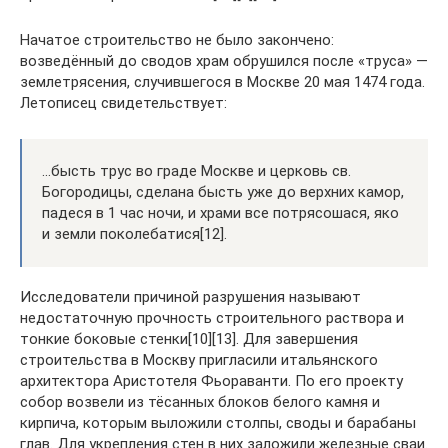
Начатое строительство не было закончено:
возведённый до сводов храм обрушился после «труса» —
землетрясения, случившегося в Москве 20 мая 1474 года.
Летописец свидетельствует:
…бысть трус во граде Москве и церковь св.
Богородицы, сделана бысть уже до верхних камор,
падеся в 1 час ночи, и храми все потрясошася, яко
и земли поколебатися[12].
Исследователи причиной разрушения называют
недостаточную прочность строительного раствора и
тонкие боковые стенки[10][13]. Для завершения
строительства в Москву пригласили итальянского
архитектора Аристотеля Фьораванти. По его проекту
собор возвели из тёсанных блоков белого камня и
кирпича, которым выложили столпы, своды и барабаны
глав. Для укрепления стен в них заложили железные сваи.