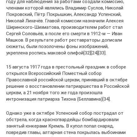
году для наблюдения за работами создали комиссию,
членами которой являлись Владимир Суслов, Николай
Покровский, Пётр Покрышкин, Александр Успенский,
Николай Лихачёв. Главой комиссии назначили Алексея
Ширинского-Шихматова, производителем работ стал
Сергей Соловьёв, а после его смерти в 1912-м — Иван
Машков. В результате работ реставраторы дописали
сюжеты, были позолочены фоны изображений,
укреплена роспись маковой олифой[32][24][33].
15 августа 1917 года в престольный праздник в соборе
открылся Всероссийский Поместный собор
Православной российской церкви, принявший в октябре
решение о восстановлении патриаршества в Российской
церкви, а 21 ноября того же года произошла
интронизация патриарха Тихона (Беллавина)[34].
Однако уже в октябре Успенский собор пострадал от
обстрела, когда красногвардейцы бомбардировали
занятый юнкерами Кремль. В купол попал снаряд,
повредив главы, алтарная стена покрылась выбоинами