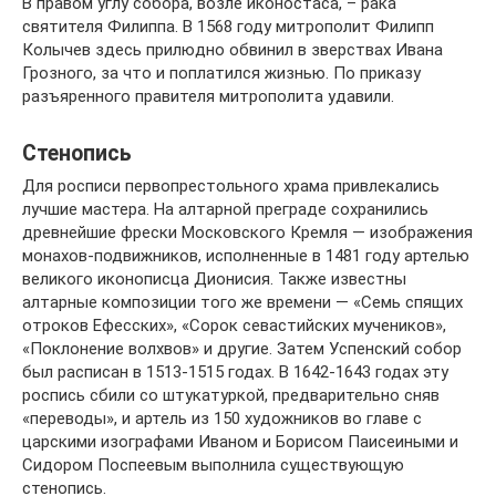
В правом углу собора, возле иконостаса, – рака
святителя Филиппа. В 1568 году митрополит Филипп
Колычев здесь прилюдно обвинил в зверствах Ивана
Грозного, за что и поплатился жизнью. По приказу
разъяренного правителя митрополита удавили.
Стенопись
Для росписи первопрестольного храма привлекались
лучшие мастера. На алтарной преграде сохранились
древнейшие фрески Московского Кремля — изображения
монахов-подвижников, исполненные в 1481 году артелью
великого иконописца Дионисия. Также известны
алтарные композиции того же времени — «Семь спящих
отроков Ефесских», «Сорок севастийских мучеников»,
«Поклонение волхвов» и другие. Затем Успенский собор
был расписан в 1513-1515 годах. В 1642-1643 годах эту
роспись сбили со штукатуркой, предварительно сняв
«переводы», и артель из 150 художников во главе с
царскими изографами Иваном и Борисом Паисеиными и
Сидором Поспеевым выполнила существующую
стенопись.