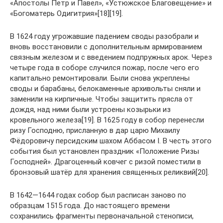
«Апостолы Петр и Павел», «Устюжское Благовещение» и
«Богоматерь Одигитрия»[18][19].
В 1624 году угрожавшие падением своды разобрали и
вновь восстановили с дополнительным армированием
связным железом и с введением подпружных арок. Через
четыре года в соборе случился пожар, после чего его
капитально ремонтировали. Были снова укреплены
своды и барабаны, белокаменные архивольты сняли и
заменили на кирпичные. Чтобы защитить прясла от
дождя, над ними были устроены козырьки из
кровельного железа[19]. В 1625 году в собор перенесли
ризу Господню, присланную в дар царю Михаилу
Фёдоровичу персидским шахом Аббасом I. В честь этого
события был установлен праздник «Положение Ризы
Господней». Драгоценный ковчег с ризой поместили в
бронзовый шатёр для хранения священных реликвий[20].
В 1642—1644 годах собор был расписан заново по
образцам 1515 года. До настоящего времени
сохранились фрагменты первоначальной стенописи,