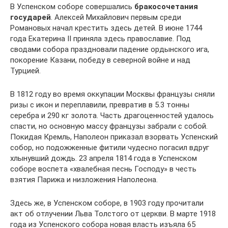
В Успенском соборе совершались
бракосочетания
государей
. Алексей Михайлович первым среди
Романовых начал крестить здесь детей. В июне 1744
года Екатерина II приняла здесь православие. Под
сводами собора праздновали падение ордынского ига,
покорение Казани, победу в северной войне и над
Турцией.
В 1812 году во время оккупации Москвы французы сняли
ризы с икон и переплавили, превратив в 5.3 тонны
серебра и 290 кг золота. Часть драгоценностей удалось
спасти, но основную массу французы забрали с собой.
Покидая Кремль, Наполеон приказал взорвать Успенский
собор, но подожженные фитили чудесно погасил вдруг
хлынувший дождь. 23 апреля 1814 года в Успенском
соборе воспета «хвалебная песнь Господу» в честь
взятия Парижа и низложения Наполеона.
Здесь же, в Успенском соборе, в 1903 году прочитали
акт об отлучении Льва Толстого от церкви. В марте 1918
года из Успенского собора новая власть изъяла 65