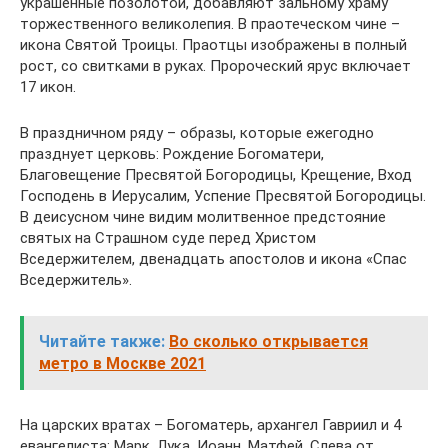
украшенные позолотой, добавляют зальному храму
торжественного великолепия. В праотеческом чине –
икона Святой Троицы. Праотцы изображены в полный
рост, со свитками в руках. Пророческий ярус включает
17 икон.
В праздничном ряду – образы, которые ежегодно
празднует церковь: Рождение Богоматери,
Благовещение Пресвятой Богородицы, Крещение, Вход
Господень в Иерусалим, Успение Пресвятой Богородицы.
В деисусном чине видим молитвенное предстояние
святых на Страшном суде перед Христом
Вседержителем, двенадцать апостолов и икона «Спас
Вседержитель».
Читайте также:
Во сколько открывается
метро в Москве 2021
На царских вратах – Богоматерь, архангел Гавриил и 4
евангелиста: Марк, Лука, Иоанн, Матфей. Слева от