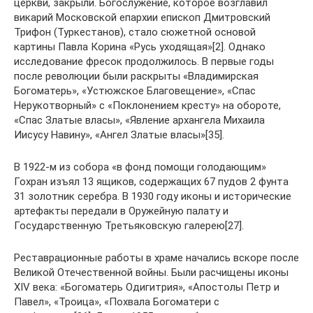
церкви, закрыли. Богослужение, которое возглавил
викарий Московской епархии епископ Дмитровский
Трифон (Туркестанов), стало сюжетной основой
картины Павла Корина «Русь уходящая»[2]. Однако
исследование фресок продолжилось. В первые годы
после революции были раскрыты «Владимирская
Богоматерь», «Устюжское Благовещение», «Спас
Нерукотворный» с «Поклонением кресту» на обороте,
«Спас Златые власы», «Явление архангела Михаила
Иисусу Навину», «Ангел Златые власы»[35].
В 1922-м из собора «в фонд помощи голодающим»
Гохран изъял 13 ящиков, содержащих 67 пудов 2 фунта
31 золотник серебра. В 1930 году иконы и исторические
артефакты передали в Оружейную палату и
Государственную Третьяковскую галерею[27].
Реставрационные работы в храме начались вскоре после
Великой Отечественной войны. Были расчищены иконы
XIV века: «Богоматерь Одигитрия», «Апостолы Петр и
Павел», «Троица», «Похвала Богоматери с