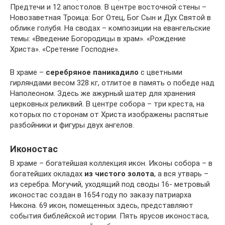
Предтечи и 12 апостолов. В центре восточной стены –
Новозаветная Троица: Бог Отец, Бог Сын и Дух Святой в
облике голубя. На сводах – композиции на евангельские
темы: «Введение Богородицы в храм». «Рождение
Христа». «Сретение Господне».
В храме –
серебряное паникадило
с цветными
гирляндами весом 328 кг, отлитое в память о победе над
Наполеоном. Здесь же ажурный шатер для хранения
церковных реликвий. В центре собора – три креста, на
которых по сторонам от Христа изображены распятые
разбойники и фигуры двух ангелов.
Иконостас
В храме – богатейшая коллекция икон. Иконы собора – в
богатейших окладах
из чистого золота
, а вся утварь –
из серебра. Могучий, уходящий под своды 16- метровый
иконостас создан в 1654 году по заказу патриарха
Никона. 69 икон, помещенных здесь, представляют
события библейской истории. Пять ярусов иконостаса,