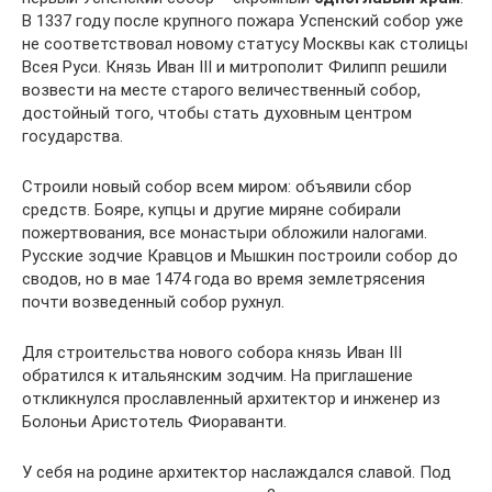
В 1337 году после крупного пожара Успенский собор уже
не соответствовал новому статусу Москвы как столицы
Всея Руси. Князь Иван III и митрополит Филипп решили
возвести на месте старого величественный собор,
достойный того, чтобы стать духовным центром
государства.
Строили новый собор всем миром: объявили сбор
средств. Бояре, купцы и другие миряне собирали
пожертвования, все монастыри обложили налогами.
Русские зодчие Кравцов и Мышкин построили собор до
сводов, но в мае 1474 года во время землетрясения
почти возведенный собор рухнул.
Для строительства нового собора князь Иван III
обратился к итальянским зодчим. На приглашение
откликнулся прославленный архитектор и инженер из
Болоньи Аристотель Фиораванти.
У себя на родине архитектор наслаждался славой. Под