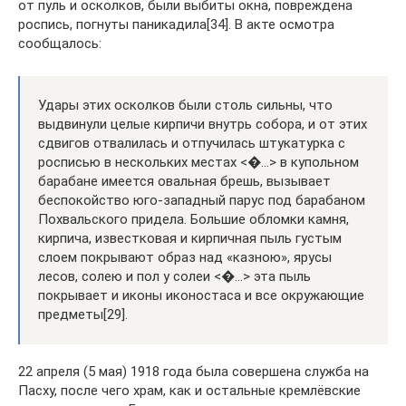
от пуль и осколков, были выбиты окна, повреждена
роспись, погнуты паникадила[34]. В акте осмотра
сообщалось:
Удары этих осколков были столь сильны, что
выдвинули целые кирпичи внутрь собора, и от этих
сдвигов отвалилась и отпучилась штукатурка с
росписью в нескольких местах <�…> в купольном
барабане имеется овальная брешь, вызывает
беспокойство юго-западный парус под барабаном
Похвальского придела. Большие обломки камня,
кирпича, известковая и кирпичная пыль густым
слоем покрывают образ над «казною», ярусы
лесов, солею и пол у солеи <�…> эта пыль
покрывает и иконы иконостаса и все окружающие
предметы[29].
22 апреля (5 мая) 1918 года была совершена служба на
Пасху, после чего храм, как и остальные кремлёвские