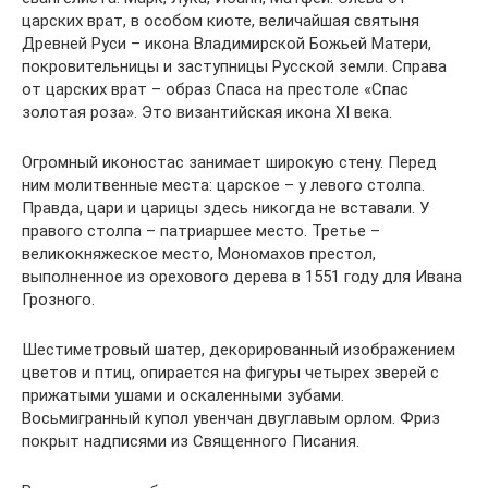
царских врат, в особом киоте, величайшая святыня
Древней Руси – икона Владимирской Божьей Матери,
покровительницы и заступницы Русской земли. Справа
от царских врат – образ Спаса на престоле «Спас
золотая роза». Это византийская икона XI века.
Огромный иконостас занимает широкую стену. Перед
ним молитвенные места: царское – у левого столпа.
Правда, цари и царицы здесь никогда не вставали. У
правого столпа – патриаршее место. Третье –
великокняжеское место, Мономахов престол,
выполненное из орехового дерева в 1551 году для Ивана
Грозного.
Шестиметровый шатер, декорированный изображением
цветов и птиц, опирается на фигуры четырех зверей с
прижатыми ушами и оскаленными зубами.
Восьмигранный купол увенчан двуглавым орлом. Фриз
покрыт надписями из Священного Писания.