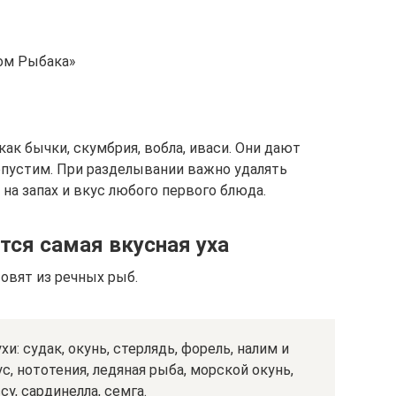
ом Рыбака»
как бычки, скумбрия, вобла, иваси. Они дают
пустим. При разделывании важно удалять
 на запах и вкус любого первого блюда.
тся самая вкусная уха
товят из речных рыб.
: судак, окунь, стерлядь, форель, налим и
с, нототения, ледяная рыба, морской окунь,
су, сардинелла, семга.