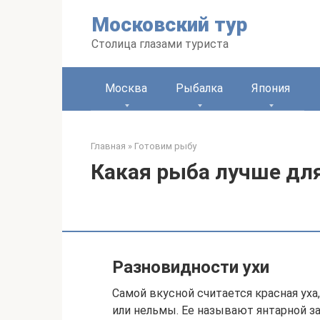
Перейти
Московский тур
к
контенту
Столица глазами туриста
Москва
Рыбалка
Япония
Главная
»
Готовим рыбу
Какая рыба лучше для
Разновидности ухи
Самой вкусной считается красная уха,
или нельмы. Ее называют янтарной за