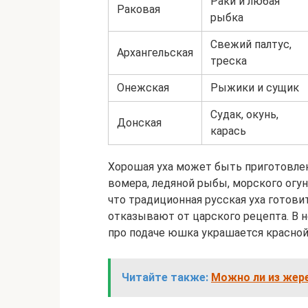
Раки и любая
Раковая
рыбка
Свежий палтус,
Архангельская
треска
Онежская
Рыжики и сущик
Судак, окунь,
Донская
карась
Хорошая уха может быть приготовлена
вомера, ледяной рыбы, морского огун
что традиционная русская уха готови
отказывают от царского рецепта. В н
про подаче юшка украшается красной
Читайте также:
Можно ли из жер