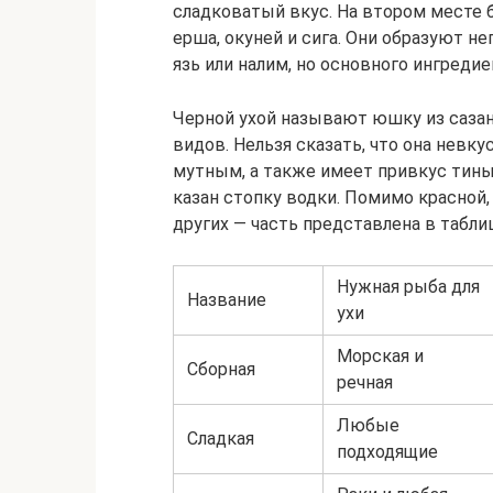
сладковатый вкус. На втором месте б
ерша, окуней и сига. Они образуют не
язь или налим, но основного ингреди
Черной ухой называют юшку из сазана,
видов. Нельзя сказать, что она невку
мутным, а также имеет привкус тины.
казан стопку водки. Помимо красной
других — часть представлена в табли
Нужная рыба для
Название
ухи
Морская и
Сборная
речная
Любые
Сладкая
подходящие