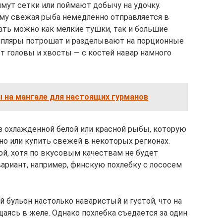
нимут сетки или поймают добычу на удочку.
тому свежая рыба немедленно отправляется в
вать можно как мелкие тушки, так и большие
мпляры потрошат и разделывают на порционные
т головы и хвосты — с костей навар намного
 на мангале для настоящих гурманов
 охлажденной белой или красной рыбы, которую
о или купить свежей в некоторых регионах.
кой, хотя по вкусовым качествам не будет
вариант, например, финскую похлебку с лососем
 бульон настолько наваристый и густой, что на
аясь в желе. Однако похлебка съедается за один