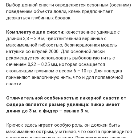
Выбор донной снасти определяется сезонным (осенним)
поведением объекта ловли, клень предпочитает
держаться глубинных бровок.
Комплектующие снасти:
качественное удилище с
длиной 3,3 – 3,9 м; чувствительная вершинка с
максимальной гибкостью; безинерционная модель
катушки со шпулей 2000. Для основной лески
рекомендуется использовать рыболовную нить с
сечением 0,22 – 0,25 мм, которая оснащается
скользящим грузилом с весом 6 – 10 гр. Для поводка
применяют аналогичную нить, что и для поплавочной
снасти.
Отличительной особенностью пикерной снасти от
фидера является размер удилища: пикер имеет
длину до 3 м, а фидер – свыше 3 м.
Крючок здесь играет особую роль, он должен быть
максимально острым, учитывая, что охота производится
в водоеме с каменистым дном. Разновидность крючка