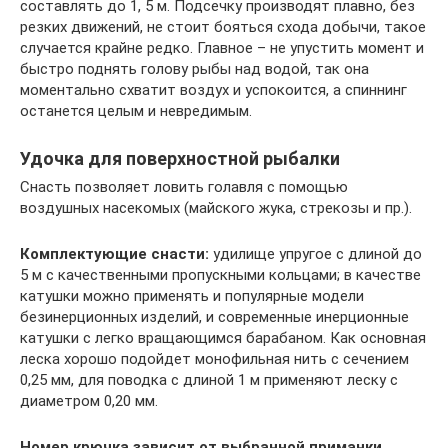
составлять до 1, 5 м. Подсечку производят плавно, без
резких движений, не стоит бояться схода добычи, такое
случается крайне редко. Главное – не упустить момент и
быстро поднять голову рыбы над водой, так она
моментально схватит воздух и успокоится, а спиннинг
останется целым и невредимым.
Удочка для поверхностной рыбалки
Снасть позволяет ловить голавля с помощью
воздушных насекомых (майского жука, стрекозы и пр.).
Комплектующие снасти:
удилище упругое с длиной до
5 м с качественными пропускными кольцами; в качестве
катушки можно применять и популярные модели
безинерционных изделий, и современные инерционные
катушки с легко вращающимся барабаном. Как основная
леска хорошо подойдет монофильная нить с сечением
0,25 мм, для поводка с длиной 1 м применяют леску с
диаметром 0,20 мм.
Номер крючка зависит от выбранной приманки,