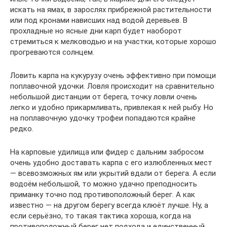
искать на ямах, в зарослях прибрежной растительности
или под кронами нависших над водой деревьев. В
прохладные но ясные дни карп будет наоборот
стремиться к мелководью и на участки, которые хорошо
прогреваются солнцем.
Ловить карпа на кукурузу очень эффективно при помощи
поплавочной удочки. Ловля происходит на сравнительно
небольшой дистанции от берега, точку ловли очень
легко и удобно прикармливать, привлекая к ней рыбу. Но
на поплавочную удочку трофеи попадаются крайне
редко.
На карповые удилища или фидер с дальним забросом
очень удобно доставать карпа с его излюбленных мест
— всевозможных ям или укрытий вдали от берега. А если
водоём небольшой, то можно удачно преподносить
приманку точно под противоположный берег. А как
известно — на другом берегу всегда клюёт лучше. Ну, а
если серьёзно, то такая тактика хороша, когда на
противоположный берег нет подхода и единственный