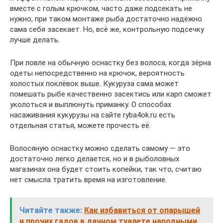
вместе с голым крючком, часто даже подсекать не
нужно, при таком монтаже рыба достаточно надёжно
сама себя засекает. Но, всё же, контрольную подсечку
лучше делать.
При ловле на обычную оснастку без волоса, когда зёрна
одеты непосредственно на крючок, вероятность
холостых поклёвок выше. Кукуруза сама может
помешать рыбе качественно засектись или карп сможет
уколоться и выплюнуть приманку. О способах
насаживания кукурузы на сайте ryba4ok.ru есть
отдельная статья, можете прочесть её.
Волосяную оснастку можно сделать самому — это
достаточно легко делается, но и в рыболовных
магазинах она будет стоить копейки, так что, считаю
нет смысла тратить время на изготовление.
Читайте также:
Как избавиться от опарышей
и прочих гадов в дачном туалете народными