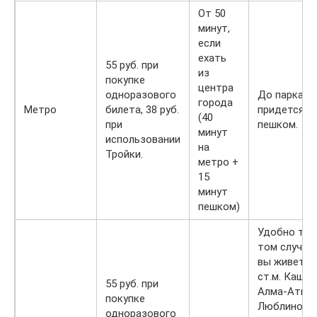
От 50
минут,
если
ехать
55 руб. при
из
покупке
центра
одноразового
До парка
города
Метро
билета, 38 руб.
придется и
(40
при
пешком.
минут
использовании
на
Тройки.
метро +
15
минут
пешком)
Удобно тол
том случае,
вы живете 
ст.м. Кашир
55 руб. при
Алма-Атинс
покупке
Люблино,
одноразового