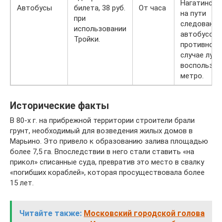
Нагатинска
Автобусы
билета, 38 руб.
От часа
на пути
при
следования
использовании
автобусов. 
Тройки.
противном
случае луч
воспользов
метро.
Исторические факты
В 80-х г. на прибрежной территории строители брали
грунт, необходимый для возведения жилых домов в
Марьино. Это привело к образованию залива площадью
более 7,5 га. Впоследствии в него стали ставить «на
прикол» списанные суда, превратив это место в свалку
«погибших кораблей», которая просуществовала более
15 лет.
Читайте также:
Московский городской голова