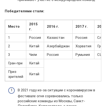
Победителями стали:
2015
Место
2016 г.
2017 г.
2018 
г.
1
Россия
Казахстан
Россия
Слов
2
Китай
Азербайджан
Хорватия
Грец
3
Чили
Россия
Румыния
США
Гран-при
Китай
Приз
Китай
зрителей
В 2021 году из-за ситуации с коронавирусом в
фестивале огня соревновались только
российские команды из Москвы, Санкт-