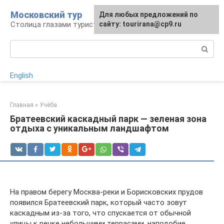
Перейти
Московский тур
Для любых предложений по
к
Столица глазами туриста
сайту: tourirana@cp9.ru
контенту
Поиск:
English
Главная
»
Учёба
Братеевский каскадный парк — зеленая зона
отдыха с уникальным ландшафтом
На правом берегу Москва-реки и Борисковских прудов
появился Братеевский парк, который часто зовут
каскадным из-за того, что спускается от обычной
улицы к речке небольшими террасами, наподобие