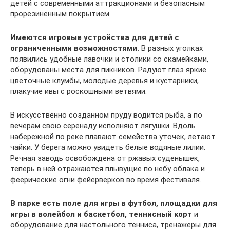
детей с современными аттракционами и безопасным
прорезиненным покрытием.
Имеются игровые устройства для детей с
ограниченными возможностями.
В разных уголках
появились удобные лавочки и столики со скамейками,
оборудованы места для пикников. Радуют глаз яркие
цветочные клумбы, молодые деревья и кустарники,
плакучие ивы с роскошными ветвями.
В искусственно созданном пруду водится рыба, а по
вечерам свою серенаду исполняют лягушки. Вдоль
набережной по реке плавают семейства уточек, летают
чайки. У берега можно увидеть белые водяные лилии.
Речная заводь освобождена от ржавых суденышек,
теперь в ней отражаются плывущие по небу облака и
феерические огни фейерверков во время фестиваля.
В парке есть поле для игры в футбол, площадки для
игры в волейбол и баскетбол, теннисный корт
и
оборудование для настольного тенниса, тренажеры для