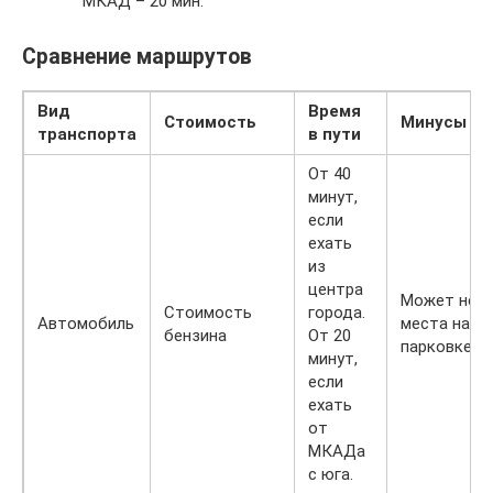
МКАД – 20 мин.
Сравнение маршрутов
Вид
Время
Стоимость
Минусы
транспорта
в пути
От 40
минут,
если
ехать
из
центра
Может не 
Стоимость
города.
Автомобиль
места на
бензина
От 20
парковке.
минут,
если
ехать
от
МКАДа
с юга.