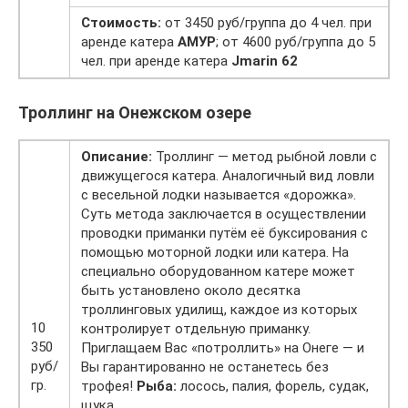
Стоимость:
от 3450 руб/группа до 4 чел. при
аренде катера
АМУР
; от 4600 руб/группа до 5
чел. при аренде катера
Jmarin 62
Троллинг на Онежском озере
Описание:
Троллинг — метод рыбной ловли с
движущегося катера. Аналогичный вид ловли
с весельной лодки называется «дорожка».
Суть метода заключается в осуществлении
проводки приманки путём её буксирования с
помощью моторной лодки или катера. На
специально оборудованном катере может
быть установлено около десятка
троллинговых удилищ, каждое из которых
10
контролирует отдельную приманку.
350
Приглащаем Вас «потроллить» на Онеге — и
руб/
Вы гарантированно не останетесь без
гр.
трофея!
Рыба:
лосось, палия, форель, судак,
щука.