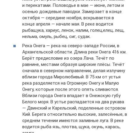
и перекатами. Половодье в мае — июне, летом и
осенью дождевые паводки. Замерзает в конце
октября — середине ноября, вскрывается в
конце апреля — начале мая. В реке водится
рыбащука, хариус, ленок, налим, голец,елец, лещ,
нельма, омуль, рыбец, сиг, судак.
Река Онега — река на северо-западе России, в
Архангельской области. Длина реки Онега 416 км.
Берёт предисловие из озера Лача. Течёт по
равнине, местами образуя широкие плёсы. Течёт
сначала в северном направлении, делая излучину
вблизи города Миролюбивый. В 75 км от устья
река разделяется на Огромную Онегу и Малую
Онегу, которые после этого опять сливаются.
Вблизи города Онега впадает в Онежскую губу
Белого моря. В устье распадается на два рукава
— Двинский и Карельский, поделенные островом
Кий. Берега относительно высокие, залесённые, в
среднем течении имеются заливные луга. В реке
водится рыба язь, плотва, щука, окунь, карась,