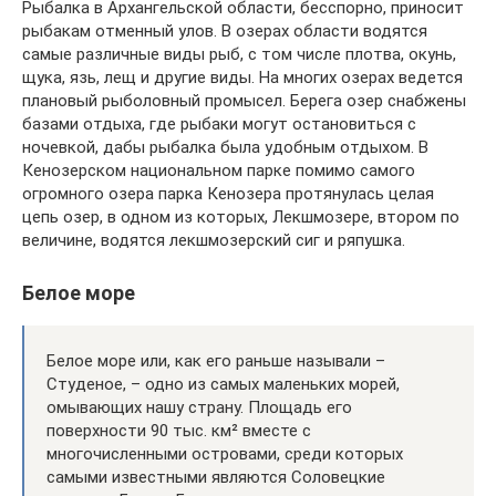
Рыбалка в Архангельской области, бесспорно, приносит
рыбакам отменный улов. В озерах области водятся
самые различные виды рыб, с том числе плотва, окунь,
щука, язь, лещ и другие виды. На многих озерах ведется
плановый рыболовный промысел. Берега озер снабжены
базами отдыха, где рыбаки могут остановиться с
ночевкой, дабы рыбалка была удобным отдыхом. В
Кенозерском национальном парке помимо самого
огромного озера парка Кенозера протянулась целая
цепь озер, в одном из которых, Лекшмозере, втором по
величине, водятся лекшмозерский сиг и ряпушка.
Белое море
Белое море или, как его раньше называли –
Студеное, – одно из самых маленьких морей,
омывающих нашу страну. Площадь его
поверхности 90 тыс. км² вместе с
многочисленными островами, среди которых
самыми известными являются Соловецкие