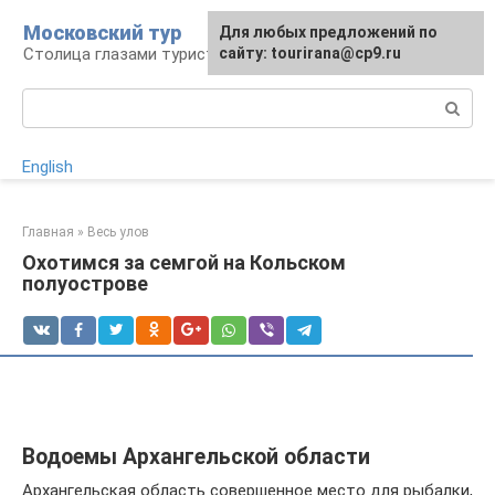
Перейти
Московский тур
Для любых предложений по
к
Столица глазами туриста
сайту: tourirana@cp9.ru
контенту
Поиск:
English
Главная
»
Весь улов
Охотимся за семгой на Кольском
полуострове
Водоемы Архангельской области
Архангельская область совершенное место для рыбалки,