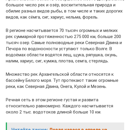
большое число рек и озёр, восхитительная природа и
обилие разных видов рыбы, в том числе и таких дорогих
видов, как сёмга, сиг, хариус, нельма, форель.
В регионе насчитывается 70 тысяч огромных и мелких
рек суммарной протяженностью 275 000 км, больше 200
тысяч озер. Самые полноводные реки Северная Двина и
Печора по водоносности уступают только Волге. В
водоёмах области водятся лещ, щука, ряпушка, окунь,
налим, хариус, сиг, кумжа, плотва, семга, стерлядь.
Множество рек Архангельской области относятся к
бассейну Белого моря. Тут протекают такие огромные
реки, как Северная Двина, Онега, Кулой и Мезень.
Речная сеть в этом регионе густая и развита
относительно равномерно. Каждого насчитывается
около 2 тыс. водотоков длиной больше 10 км.
Читайте также:
Ловля карася в апреле на