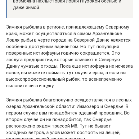
возможна нахлыстовая ловля глубокой осенью и
даже зимой.
Зимняя рыбалка в регионе, принадлежащему Северному
краю, может осуществляться в самом Архангельске.
Ловля рыбы в черте города на Северной Двине является
особенно доступным вариантом. Но тут популяция
поверенных ихтиофауны годично сокращается. Это
заслуга предприятий, которые сливают в Северную
Двину чумазые отходы. Пока еще ихтиофауна не исчезла
вовсе, вы можете поймать тут окуня и ерша, а если вы
высокопрофессиональный рыбак, то всенепременно
выловите сига и щуку.
Зимняя рыбалка благополучно осуществляется в лесных
озерах Архангельской области: Ижмозеро и Смердье. В
первом случае вам понадобится здешний проводник. Во
втором случае он не понадобится, так Смердье
расположено рядом трассой М8. Тут не бывает
холодных ветров, а улов может состоять из лещей,
подлещиков, ершей, окуня и плотвы.