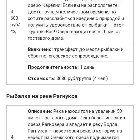
озеро Карелии! Если вы не распологаете
3
достаточным количеством времени, но
680
хотите расслабиться наедине с природой и
руб/
получить удовольствие от рыбалки — этот
гр.
тур для Вас! Озеро находиться в 10 км. от
гостевого дома.
Включено:
трансферт до места рыбалки и
обратно, егерьское сопровождение.
Продолжительность:
1 день
Стоимость:
3680 руб/группа (4 чел.)
Рыбалка на реке Рагнукса
Описание:
Река находится на удалении 50
км. от гостевого дома. Река берёт исток из
озера Рагнозера и впадает в реку Водла.
Рагнукса — нерестовая река, в которую на
4
нерест из Онежского озера поднимается