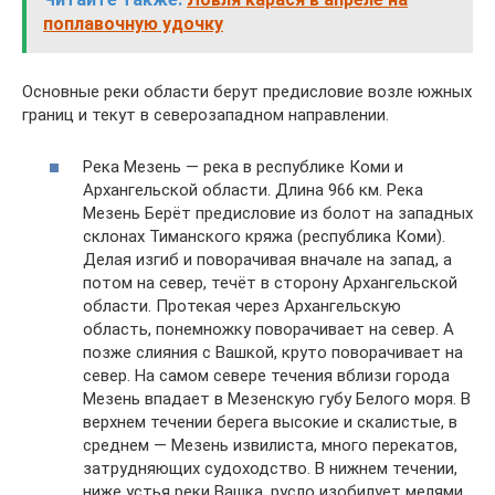
поплавочную удочку
Основные реки области берут предисловие возле южных
границ и текут в северозападном направлении.
Река Мезень — река в республике Коми и
Архангельской области. Длина 966 км. Река
Мезень Берёт предисловие из болот на западных
склонах Тиманского кряжа (республика Коми).
Делая изгиб и поворачивая вначале на запад, а
потом на север, течёт в сторону Архангельской
области. Протекая через Архангельскую
область, понемножку поворачивает на север. А
позже слияния с Вашкой, круто поворачивает на
север. На самом севере течения вблизи города
Мезень впадает в Мезенскую губу Белого моря. В
верхнем течении берега высокие и скалистые, в
среднем — Мезень извилиста, много перекатов,
затрудняющих судоходство. В нижнем течении,
ниже устья реки Вашка, русло изобилует мелями