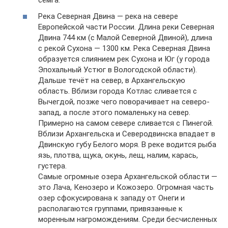
семга.
Река Северная Двина — река на севере
Европейской части России. Длина реки Северная
Двина 744 км (с Малой Северной Двиной), длина
с рекой Сухона — 1300 км. Река Северная Двина
образуется слиянием рек Сухона и Юг (у города
Эпохальный Устюг в Вологодской области).
Дальше течёт на север, в Архангельскую
область. Вблизи города Котлас сливается с
Вычегдой, позже чего поворачивает на северо-
запад, а после этого помаленьку на север.
Примерно на самом севере сливается с Пинегой.
Вблизи Архангельска и Северодвинска впадает в
Двинскую губу Белого моря. В реке водится рыба
язь, плотва, щука, окунь, лещ, налим, карась,
густера.
Самые огромные озера Архангельской области —
это Лача, Кенозеро и Кожозеро. Огромная часть
озер сфокусирована к западу от Онеги и
располагаются группами, привязанные к
моренным нагромождениям. Среди бесчисленных