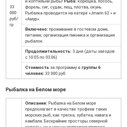
и коптильни рыбы!
Рыба:
корюшка, лосось,
33
форель, сиг, судак, лещ, плотва, окунь.
000
Рыбалка проводится на катере «Jmarin 62 » и
руб/
«Амур».
гр
Включено:
проживание в гостевом доме,
питание, организация пикника и организация
рыбалок.
Продолжительность:
3 дня (даты заездов:
с 10.05 по 03.06)
Стоимость
за программу
с группы 6
человек:
33 000 руб.
Рыбалка на Белом море
Описание:
Рыбалка на Белом море
предполагает в качестве трофеев таких
морских рыб, как треска, зубатка, навага и
камбала. Бескрайние просторы северной
широты, ни с чем не сравнимая природа