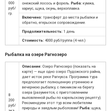
000
онежский лосось и форель.
Рыба:
кумжа,
руб/
хариус, щука, окунь, верхоплавка.
гр.
Включено:
трансферт до места рыбалки и
обратно, егерьское сопровождение.
Продолжительность:
1 день
Стоимость:
4000 руб/группа (4 чел.)
Рыбалка на озере Рагнозеро
Описание:
Озеро Рагнозеро (показать на
карте) — еще одно озеро Пудожского райна,
дает исток реке Рагнукса. Программа тура
предпологает полноценную утреннюю и
вечернюю рыбалку, с пикником на берегу
озера (разумеется, с приготовлением
8
выловленной рыбы по карельскому рецепту).
200
Рекомендуем этот тур всем любителям
руб/
природы и заядлым рыболовам!
Рыба:
щука,
экз.