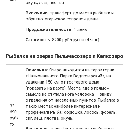
окунь, лещ, плотва.
Включено:
трансферт до места рыбалки и
обратно, егерьское сопровождение.
Продолжительность:
1 день
Стоимость:
8200 руб/группа (4 чел.)
Рыбалка на озерах Пильмасозеро и Келкозеро
Описание:
Озеро находится на территории
«Национального Парка Водлозерский», на
удалении 150 км. от гостевого дома
(показать на карте). Места, где в прямом
смысле не ступала нога человека — ввиду
отдаления от населенных пунктов. Рыбалка в
33
таких местах наиболее интересная и
690
трофейная!
Рыба:
корюшка, лосось, форель,
руб/
сиг, лещ, плотва, окунь.
гр.
Включено:
трансферт до места рыбалки и