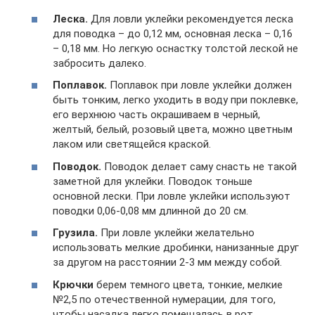
Леска.
Для ловли уклейки рекомендуется леска
для поводка – до 0,12 мм, основная леска – 0,16
– 0,18 мм. Но легкую оснастку толстой леской не
забросить далеко.
Поплавок.
Поплавок при ловле уклейки должен
быть тонким, легко уходить в воду при поклевке,
его верхнюю часть окрашиваем в черный,
желтый, белый, розовый цвета, можно цветным
лаком или светящейся краской.
Поводок.
Поводок делает саму снасть не такой
заметной для уклейки. Поводок тоньше
основной лески. При ловле уклейки используют
поводки 0,06-0,08 мм длинной до 20 см.
Грузила.
При ловле уклейки желательно
использовать мелкие дробинки, нанизанные друг
за другом на расстоянии 2-3 мм между собой.
Крючки
берем темного цвета, тонкие, мелкие
№2,5 по отечественной нумерации, для того,
чтобы насадка легко помещалась в рот