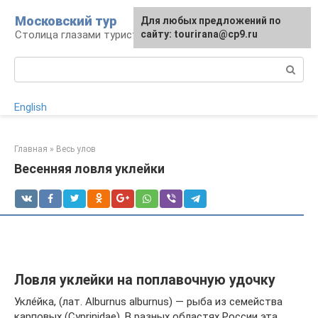
Перейти
Московский тур
Для любых предложений по
к
Столица глазами туриста
сайту: tourirana@cp9.ru
контенту
Поиск:
English
Главная
»
Весь улов
Весенняя ловля уклейки
Ловля уклейки на поплавочную удочку
Укле́йка, (лат. Alburnus alburnus) — рыба из семейства
карповых (Cyprinidae). В разных областях России эта