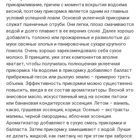
прикармливание, причем с момента вскрытия водоема
весной, поэтому прикормка является одним из главных
условий успешной ловли. Основой уклеечной прикормки
служат пшеничные отруби. Они легки, плохо смачиваются
водой и долго плавают в ее верхних слоях. Далее хорошо
добавлять толокно или прожаренные и размолотые до
муки овсяные хлопья и панировочные сухари крупного
помола. Очень хорошо зарекомендовало себя сухое
молоко. В принципе, уже этих компонентов вполне
хватает, чтобы получилась полноценная уклеечная
прикормка. На водоеме в прикормку добавляют балласт:
прибрежный песок или рыхлую землю – примерно треть
объема. Эффективность прикормки можно существенно
повысить, введя в ее состав ароматизаторы. Весной это
анисовое масло, искусственный мед на основе патоки
или банановая кондитерская эссенция. Летом – ваниль,
какао, грушевая эссенция, корица. Осенью – экстракты
малины, черной смородины, яблочная эссенция.
Ароматизатор добавляют в сухую смесь прикормки и
балласта. Затем прикормку замешивают с водой. Лучше
ее делать жидкой, как сметану, но при этом при забросе