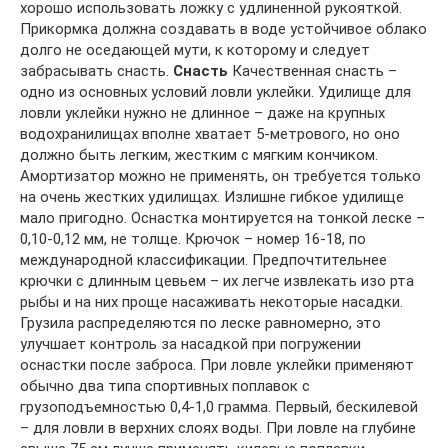
хорошо использовать ложку с удлиненной рукояткой.
Прикормка должна создавать в воде устойчивое облако
долго не оседающей мути, к которому и следует
забрасывать снасть.
Снасть
Качественная снасть –
одно из основных условий ловли уклейки. Удилище для
ловли уклейки нужно не длинное – даже на крупных
водохранилищах вполне хватает 5-метрового, но оно
должно быть легким, жестким с мягким кончиком.
Амортизатор можно не применять, он требуется только
на очень жестких удилищах. Излишне гибкое удилище
мало пригодно. Оснастка монтируется на тонкой леске –
0,10-0,12 мм, не толще. Крючок – номер 16-18, по
международной классификации. Предпочтительнее
крючки с длинным цевьем – их легче извлекать изо рта
рыбы и на них проще насаживать некоторые насадки.
Грузила распределяются по леске равномерно, это
улучшает контроль за насадкой при погружении
оснастки после заброса. При ловле уклейки применяют
обычно два типа спортивных поплавок с
грузоподъемностью 0,4-1,0 грамма. Первый, бескилевой
– для ловли в верхних слоях воды. При ловле на глубине