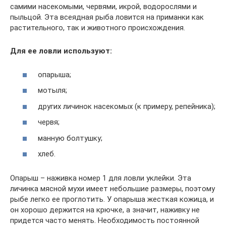
самими насекомыми, червями, икрой, водорослями и
пыльцой. Эта всеядная рыба ловится на приманки как
растительного, так и животного происхождения.
Для ее ловли используют:
опарыша;
мотыля;
других личинок насекомых (к примеру, репейника);
червя;
манную болтушку;
хлеб.
Опарыш – наживка номер 1 для ловли уклейки. Эта
личинка мясной мухи имеет небольшие размеры, поэтому
рыбе легко ее проглотить. У опарыша жесткая кожица, и
он хорошо держится на крючке, а значит, наживку не
придется часто менять. Необходимость постоянной