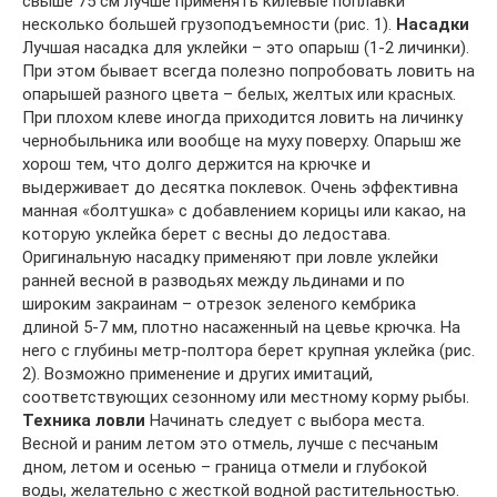
свыше 75 см лучше применять килевые поплавки
несколько большей грузоподъемности (рис. 1).
Насадки
Лучшая насадка для уклейки – это опарыш (1-2 личинки).
При этом бывает всегда полезно попробовать ловить на
опарышей разного цвета – белых, желтых или красных.
При плохом клеве иногда приходится ловить на личинку
чернобыльника или вообще на муху поверху. Опарыш же
хорош тем, что долго держится на крючке и
выдерживает до десятка поклевок. Очень эффективна
манная «болтушка» с добавлением корицы или какао, на
которую уклейка берет с весны до ледостава.
Оригинальную насадку применяют при ловле уклейки
ранней весной в разводьях между льдинами и по
широким закраинам – отрезок зеленого кембрика
длиной 5-7 мм, плотно насаженный на цевье крючка. На
него с глубины метр-полтора берет крупная уклейка (рис.
2). Возможно применение и других имитаций,
соответствующих сезонному или местному корму рыбы.
Техника ловли
Начинать следует с выбора места.
Весной и раним летом это отмель, лучше с песчаным
дном, летом и осенью – граница отмели и глубокой
воды, желательно с жесткой водной растительностью.