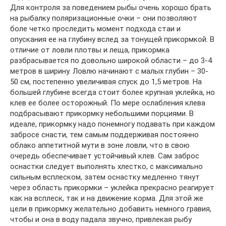
Для контроля за поведением рыбы очень хорошо брать
на рыбалку поляризационные очки – они позволяют
боле четко проследить момент подхода стаи и
опускания ее на глубину вслед за тонущей прикормкой. В
отличие от ловли плотвы и леща, прикормка
разбрасывается по довольно широкой области – до 3-4
метров в ширину. Ловлю начинают с малых глубин – 30-
50 см, постепенно увеличивая спуск до 1,5 метров. На
большей глубине всегда стоит более крупная уклейка, но
клев ее более осторожный. По мере ослабления клева
подбрасывают прикормку небольшими порциями. В
идеале, прикормку надо понемногу подавать при каждом
забросе снасти, тем самым поддерживая постоянно
облако аппетитной мути в зоне ловли, что в свою
очередь обеспечивает устойчивый клев. Сам заброс
оснастки следует выполнять хлестко, с максимально
сильным всплеском, затем оснастку медленно тянут
через область прикормки – уклейка прекрасно реагирует
как на всплеск, так и на движение корма. Для этой же
цели в прикормку желательно добавить немного гравия,
чтобы и она в воду падала звучно, привлекая рыбу