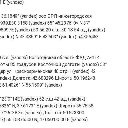
1 E (yandex)
 E 36.1849° (yandex) ооо БРЛ нижегородская
39,E30.3158 (yandex) 55° 45.2376′ 0» N,37°
98997E (yandex) 59 56 20 с.ш. 30 18 54 в.д (yandex)
yandex) N 43.4869° E 43.603° (yandex) 54,356453
20 в.д. (yandex) Вологодская область ФАД А-114
роты 85 градусов восточной долготы (yandex) 53°
одар ул. Красноармейская 48 стр 1 (yandex) 42
andex) Долгота: 42.688296 Широта: 50.196248
 61.4026° N 55.1599° (yandex)
°23’0°14E (yandex) 52 с.ш 42 в.д (yandex)
826° N, 37.6173° E (yandex) Широта 55.75.58
37°26 ‘38.3e (yandex) Долгота: 50.523300
x) 56.10876500 N, 47.05013500 E (yandex)