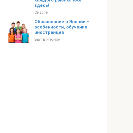
каждого рыбака уже
здесь!
Снасти
Образование в Японии –
особенности, обучение
иностранцев
Быт в Японии