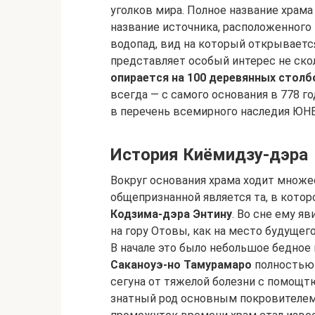
уголков мира. Полное название храм
название источника, расположенного
водопад, вид на который открываетс
представляет особый интерес не скол
опирается на 100 деревянных столб
всегда — с самого основания в 778 г
в перечень всемирного наследия ЮН
История Киёмидзу-дэра
Вокруг основания храма ходит множе
общепризнанной является та, в кото
Кодзима-дэра Энтину
. Во сне ему я
на гору Отовы, как на место будущег
В начале это было небольшое бедное 
Саканоуэ-но Тамурамаро
полностью 
сегуна от тяжелой болезни с помощт
знатный род основным покровителем