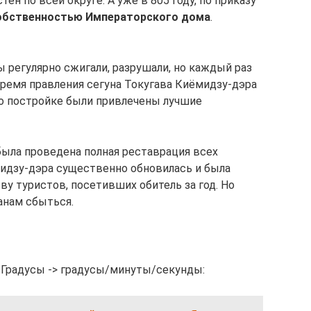
н по всей округе. А уже в 805 году, по приказу
собственностью Императорского дома
.
ы регулярно сжигали, разрушали, но каждый раз
время правления сегуна Токугава Киёмидзу-дэра
го постройке были привлечены лучшие
была проведена полная реставрация всех
идзу-дэра существенно обновилась и была
ву туристов, посетивших обитель за год. Но
анам сбыться.
 Градусы -> градусы/минуты/секунды: