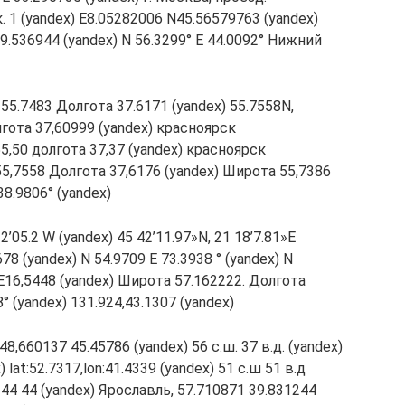
. 1 (yandex) E8.05282006 N45.56579763 (yandex)
19.536944 (yandex) N 56.3299° E 44.0092° Нижний
 55.7483 Долгота 37.6171 (yandex) 55.7558N,
лгота 37,60999 (yandex) красноярск
5,50 долгота 37,37 (yandex) красноярск
55,7558 Долгота 37,6176 (yandex) Широта 55,7386
38.9806° (yandex)
12’05.2 W (yandex) 45 42’11.97»N, 21 18’7.81»E
8 (yandex) N 54.9709 E 73.3938 ° (yandex) N
9 E16,5448 (yandex) Широта 57.162222. Долгота
° (yandex) 131.924,43.1307 (yandex)
48,660137 45.45786 (yandex) 56 с.ш. 37 в.д. (yandex)
 lat:52.7317,lon:41.4339 (yandex) 51 с.ш 51 в.д
) 44 44 (yandex) Ярославль, 57.710871 39.831244