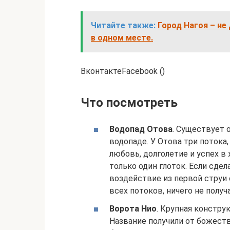
Читайте также:
Город Нагоя – н
в одном месте.
ВконтактеFacebook ()
Что посмотреть
Водопад Отова
. Существует 
водопаде. У Отова три поток
любовь, долголетие и успех в
только один глоток. Если сдел
воздействие из первой струи
всех потоков, ничего не получ
Ворота Нио
. Крупная констру
Название получили от божест