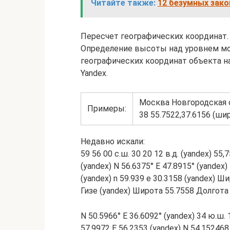
Читайте также:
12 безумных зако
Пересчет географических координат.
Определение высоты над уровнем мо
географических координат объекта н
Yandex.
Москва Новгородская о
Примеры:
38 55.7522,37.6156 (ши
Недавно искали:
59 56 00 с.ш. 30 20 12 в.д. (yandex) 55
(yandex) N 56.6375° E 47.8915° (yandex) 
(yandex) n 59.939 e 30.3158 (yandex) 
Гизе (yandex) Широта 55.7558 Долгота 
N 50.5966° E 36.6092° (yandex) 34 ю.ш. 
57.9972 E 56.2353 (yandex) N 54.152468