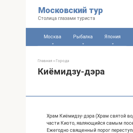
Перейти
Московский тур
к
контенту
Столица глазами туриста
Москва
Рыбалка
Япония
Главная
»
Города
Киёмидзу-дэра
Храм Киёмидзу-дэра (Храм святой во
части Киото, являющийся самым по
Ежегодно священный порог переступа