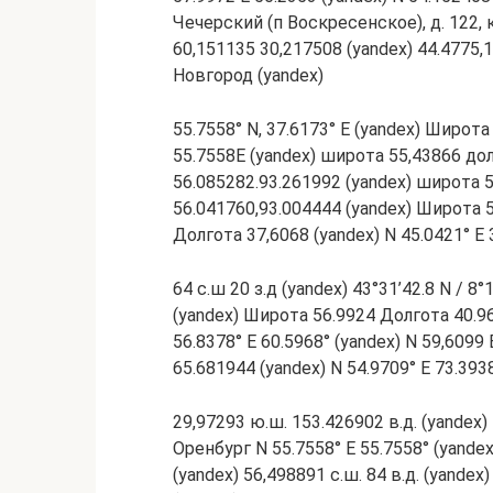
Чечерский (п Воскресенское), д. 122, к
60,151135 30,217508 (yandex) 44.4775,
Новгород (yandex)
55.7558° N, 37.6173° E (yandex) Широта
55.7558E (yandex) широта 55,43866 до
56.085282.93.261992 (yandex) широта 5
56.041760,93.004444 (yandex) Широта 
Долгота 37,6068 (yandex) N 45.0421° E 
64 с.ш 20 з.д (yandex) 43°31’42.8 N / 8°
(yandex) Широта 56.9924 Долгота 40.967
56.8378° E 60.5968° (yandex) N 59,609
65.681944 (yandex) N 54.9709° E 73.3938
29,97293 ю.ш. 153.426902 в.д. (yandex) 
Оренбург N 55.7558° E 55.7558° (yandex)
(yandex) 56,498891 с.ш. 84 в.д. (yandex