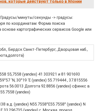
нов, которые действуют только в Японии
 Градусы/минуты/секунды -> градусы:
ря по координатам: Форма поиска
а основе картографических сервисов Google или
бл., Бердск Санкт-Петербург, Дворцовая наб.,
рота,долгота)
,7558 55,7558 (yandex) 41 303921 и 81 901693
59°57 ‘N, 30°19 ‘E (yandex) 55.719444 , 37.815556
Широта 56.0013 Долгота 92.8856 (yandex) сфинкс в
55.7558 (yandex)
138 в.д. (yandex) N55.7558°E55.7558° (yandex) N
 E 33.296735 (yandex) г. Москва, проезд.