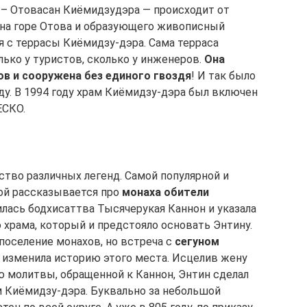
а – Отовасан Киёмидзудэра — происходит от
 на горе Отова и образующего живописный
я с террасы Киёмидзу-дэра. Сама терраса
ько у туристов, сколько у инженеров.
Она
ов и сооружена без единого гвоздя
! И так было
оду. В 1994 году храм Киёмидзу-дэра был включен
ЕСКО.
ство различных легенд. Самой популярной и
рой рассказывается про
монаха обители
вилась бодхисаттва Тысячерукая Каннон и указала
о храма, который и предстояло основать Энтину.
поселение монахов, но встреча с
сегуном
изменила историю этого места. Исцелив жену
ю молитвы, обращенной к Каннон, Энтин сделал
 Киёмидзу-дэра. Буквально за небольшой