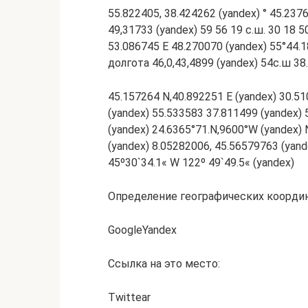
55.822405, 38.424262 (yandex) ° 45.237
49,31733 (yandex) 59 56 19 с.ш. 30 18 5
53.086745 E 48.270070 (yandex) 55°44.1
долгота 46,0,43,4899 (yandex) 54с.ш 38.
45.157264 N,40.892251 E (yandex) 30.51
(yandex) 55.533583 37.811499 (yandex)
(yandex) 24.6365°71.N,9600°W (yandex) N
(yandex) 8.05282006, 45.56579763 (yande
45º30`34.1« W 122º 49`49.5« (yandex)
Определение географических координ
GoogleYandex
Ссылка на это место:
Twittear