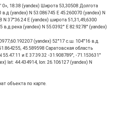
6′ 0», 18.38 (yandex) Широта 53,30508 Долгота
0 в.д (yandex) N 53.086745 E 45.260070 (yandex) N
8 N 37°36.24 E (yandex) широта 51,31,49,6300
5 в.д река (yandex) N 55.0392° E 82.9278° (yandex)
0977,60.192207 (yandex) 52°17 с.ш. 104°16 в.д.
 51.864255, 45.589598 Саратовская область
 55.47.11 и E 37.39.32 -31.908789°, -71.153631°
x) lat: 44.434914, lon: 26.106127 (yandex) N
ат объекта по карте.