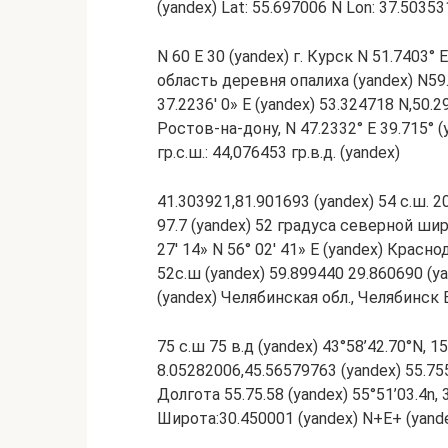
(yandex) Lat: 55.697006 N Lon: 37.50353
N 60 E 30 (yandex) г. Курск N 51.7403°
область деревня опалиха (yandex) N59.9
37.2236′ 0» E (yandex) 53.324718 N,50.2
Ростов-на-дону, N 47.2332° E 39.715° (
гр.с.ш.: 44,076453 гр.в.д. (yandex)
41.303921,81.901693 (yandex) 54 с.ш. 
97.7 (yandex) 52 градуса северной ши
27′ 14» N 56° 02′ 41» E (yandex) Красн
52с.ш (yandex) 59.899440 29.860690 (y
(yandex) Челябинская обл., Челябинск E
75 с.ш 75 в.д (yandex) 43°58’42.70°N, 15
8.05282006,45.56579763 (yandex) 55.755
Долгота 55.75.58 (yandex) 55°51’03.4n, 
Широта:30.450001 (yandex) N+E+ (yande