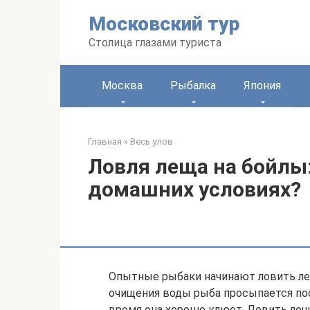
Перейти
Московский тур
к
контенту
Столица глазами туриста
Москва
Рыбалка
Япония
Главная
»
Весь улов
Ловля леща на бойлы:
домашних условиях?
Опытные рыбаки начинают ловить леща
очищения воды рыба просыпается посл
время она хорошо клюет. Ловить лещ