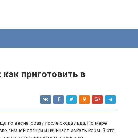
 как приготовить в
 по весне, сразу после схода льда. По мере
е зимней спячки и начинает искать корм. В это
а следует ранним утром и вечером.