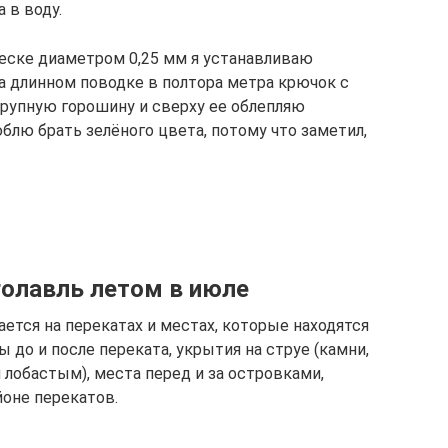
 в воду.
леске диаметром 0,25 мм я устанавливаю
а длинном поводке в полтора метра крючок с
крупную горошину и сверху ее облепляю
юблю брать зелёного цвета, потому что заметил,
голавль летом в июле
ается на перекатах и местах, которые находятся
 до и после переката, укрытия на струе (камни,
й лобастым), места перед и за островками,
оне перекатов.