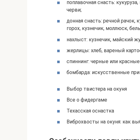
поплавочная снасть: кукуруза,
черви;
донная снасть: речной рачок, 
горох, кузнечик, моллюск, бел
нахлыст: кузнечик, майский жу
жерлицы: хлеб, вареный карто
спиннинг: черные или красны
бомбарда: искусственные прим
Выбор твистера на окуня
Все о фидергаме
Техасская оснастка
Виброхвосты на окуня: как вы