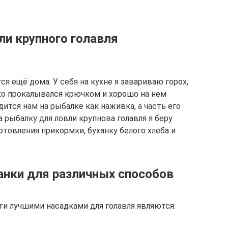
ли крупного голавля
я ещё дома. У себя на кухне я завариваю горох,
гко прокалывался крючком и хорошо на нём
ится нам на рыбалке как наживка, а часть его
 рыбалку для ловли крупнова голавля я беру
товления прикормки, буханку белого хлеба и
нки для различных способов
ти лучшими насадками для голавля являются: