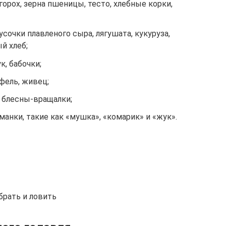
 горох, зерна пшеницы, тесто, хлебные корки,
кусочки плавленого сыра, лягушата, кукуруза,
ый хлеб;
к, бабочки;
фель, живец;
е блесны-вращалки;
анки, такие как «мушка», «комарик» и «жук».
брать и ловить