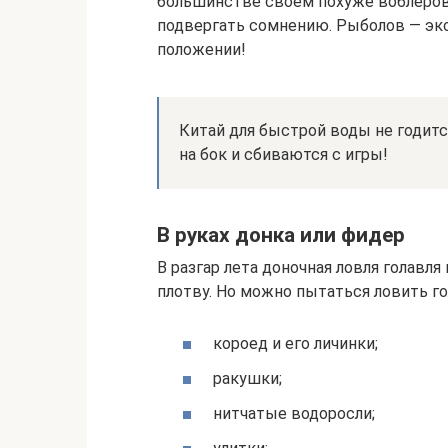
большинстве своем похуже воблеров.
подвергать сомнению. Рыболов — э
положении!
Китай для быстрой воды не годитс
на бок и сбиваются с игры!
В руках донка или фидер
В разгар лета доночная ловля голавля 
плотву. Но можно пытаться ловить г
короед и его личинки;
ракушки;
нитчатые водоросли;