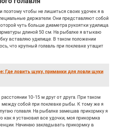
ного голавля
и поэтому чтобы не лишиться своих удочек я в
пециальные держатели. Они представляют собой
которой чуть больше диаметра рукоятки удилища.
 арматуры длиной 50 см. На рыбалке я втыкаю
рубку вставляю удилище. В таком положении
оюсь, что крупный голавль при поклевке утащит
е: Где ловить щуку, приманки для ловли щуки
 расстоянии 10-15 м друг от друга. При таком
 между собой при поклевке рыбы. К тому же я
 пугаю голавля. На рыбалке замешав прикормку я
о как я установил все удочки, моя прикормка
стенции. Начинаю закладывать прикормку в