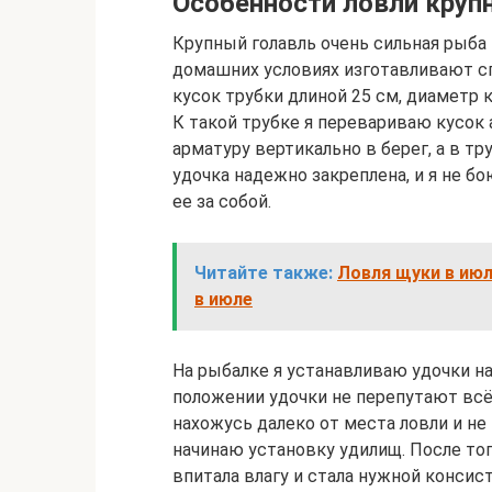
Особенности ловли круп
Крупный голавль очень сильная рыба 
домашних условиях изготавливают с
кусок трубки длиной 25 см, диаметр 
К такой трубке я перевариваю кусок
арматуру вертикально в берег, а в т
удочка надежно закреплена, и я не б
ее за собой.
Читайте также:
Ловля щуки в июл
в июле
На рыбалке я устанавливаю удочки на
положении удочки не перепутают всё
нахожусь далеко от места ловли и не
начинаю установку удилищ. После тог
впитала влагу и стала нужной конси