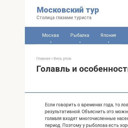
Перейти
Московский тур
к
контенту
Столица глазами туриста
Москва
Рыбалка
Япония
Главная
»
Весь улов
Голавль и особенност
Если говорить о временах года, то ло
результативной. Объяснить это можн
голавля входят многочисленные насе
период. Поэтому у рыболова есть х