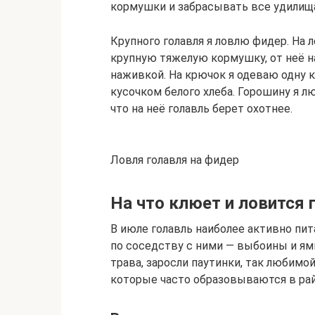
кормушки и забрасывать все удилища
Крупного голавля я ловлю фидер. На 
крупную тяжелую кормушку, от неё н
наживкой. На крючок я одеваю одну 
кусочком белого хлеба. Горошину я л
что на неё голавль берет охотнее.
Ловля голавля на фидер
На что клюет и ловится 
В июле голавль наиболее активно пит
по соседству с ними — выбоины и ямы
трава, заросли паутинки, так любимо
которые часто образовываются в рай