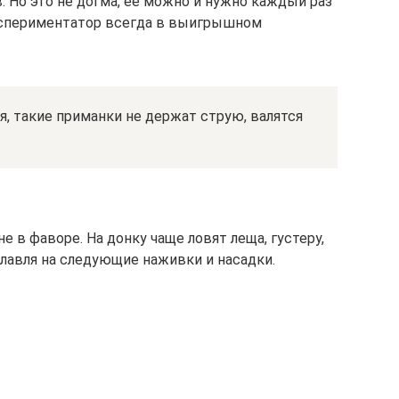
 Но это не догма, ее можно и нужно каждый раз
кспериментатор всегда в выигрышном
я, такие приманки не держат струю, валятся
не в фаворе. На донку чаще ловят леща, густеру,
олавля на следующие наживки и насадки.