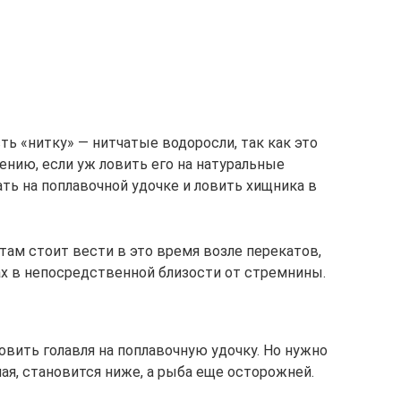
сть «нитку» — нитчатые водоросли, так как это
нению, если уж ловить его на натуральные
ать на поплавочной удочке и ловить хищника в
там стоит вести в это время возле перекатов,
ах в непосредственной близости от стремнины.
вить голавля на поплавочную удочку. Но нужно
ая, становится ниже, а рыба еще осторожней.