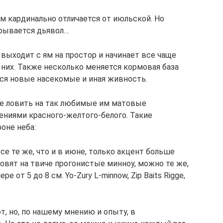
ем кардинально отличается от июльской. Но
скрывается дьявол…
 выходит с ям на простор и начинает все чаще
е них. Также несколько меняется кормовая база
тся новые насекомые и иная живность.
чше ловить на так любимые им матовые
ениями красного-желтого-белого. Такие
оне неба:
се те же, что и в июне, только акцент больше
ловят на твиче прогонистые минноу, можно те же,
е от 5 до 8 см. Yo-Zury L-minnow, Zip Baits Rigge,
, но, по нашему мнению и опыту, в