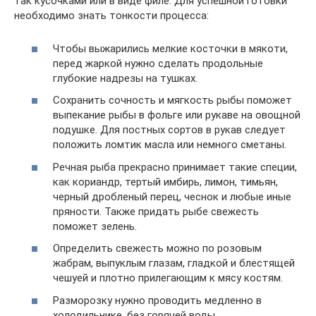
так кусочками или в виде филе. Для успешной готовки
необходимо знать тонкости процесса:
Чтобы выжарились мелкие косточки в мякоти,
перед жаркой нужно сделать продольные
глубокие надрезы на тушках.
Сохранить сочность и мягкость рыбы поможет
выпекание рыбы в фольге или рукаве на овощной
подушке. Для постных сортов в рукав следует
положить ломтик масла или немного сметаны.
Речная рыба прекрасно принимает такие специи,
как кориандр, тертый имбирь, лимон, тимьян,
черный дробленый перец, чеснок и любые иные
пряности. Также придать рыбе свежесть
поможет зелень.
Определить свежесть можно по розовым
жабрам, выпуклым глазам, гладкой и блестящей
чешуей и плотно прилегающим к мясу костям.
Разморозку нужно проводить медленно в
холодильнике, без горячей воды.