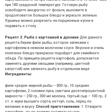
при 180 градусной температуре. Готовую рыбу
освободите аккуратно от фольги, выложите в
продолговатое большое блюдо и украсьте зеленью.
Кушанье можно разрезать на порционные куски и
подавать к столу.
Рецепт 2: Рыба с картошкой в духовке
Для данного
рецепта берем филе рыбы, которое запекаем с
картофелем в нежном молочном соусе. Вкусное и очень
полезное блюдо прекрасно подойдет для семейного
обеда. По принципу рецепта картофель допускается
заменять другими овощами (например, цветной
капустой) или запекать рыбу в отдельном виде.
Ингредиенты:
филе средне-жирной рыбы – 800 гр., 10 средних
картофелин, 2 головки лука, сметана десятипроцентной
жирности – 250 гр., 300 мл молока, тертый сыр – 100 гр., 2
ст. л. муки высшего сорта, кетчуп, соль, перец по
желанию и вкусу.
Способ приготовления:
1. Отварите
картофель, но он должен оставаться чуть