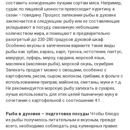
составить конкуренцию лучшим сортам мяса. Например,
судак по пищевой ценности превосходит курятину, а
сазан – говядину. Процесс запекания рыбы в духовке
заключается в следующем: рыбу или ее составляющие
укладывают в посуду, смазанную небольшим
количеством жира, и помещают в предварительно
разогретый до 230-280 градусов духовой шкаф.
Особенно вкусны в запеченном варианте такие виды
рыбы как зубан, карась, карп, треска, нототения, палтус,
макрурус, луфарь, мероу, сардина, морской язык,
маслянка (масляная рыба), морской окунь, скумбрия.
Запекать продукт можно с овощами, особенно с
картофелем, рисом, сыром, молоком, грибами, в фольге с
использованием приправ, майонеза, сметаны, муки и т.д.
Не рекомендуется морскую рыбу запекать в сухарях,
лучше использовать для этих целей пшеничную муку в
сочетании с картофельной с соотношении 4:1.
Рыба в духовке – подготовка посуды
Чтобы блюдо
из рыбы получилось питательным и вкусным, прежде
всего, необходимо соблюдать ряд кулинарных правил.