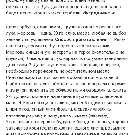
рыбному блюду без всякого дополнительного
вмешательства. Для данного рецепта целесообразно
будет использовать мясо горбуши.
Ингредиенты:
одна горбуша, один лимон, крупная головка репчатого
лука, морковь – одна, 50 гр. слив. масла, любая на выбор
зелень для украшения.
Способ приготовления
: 1. Рыбу
очистить, промыть. Лук порезать полукольцами.
Морковь очищенную натереть на терке (желательно на
крупной). Лимон, как и лук, нарезать полукольцевидными
дольками. 2. Далее лук и морковь, посолив, поперчив,
необходимо пережарить на растительном масле.
Сначала жарится лук, затем добавляется морковь. 3.
Рыбу также следует обмазать солью и перцем снаружи
и изнутри, начинить ее обжаренными овощами, вложить
2-3 дольки лимона и нарезанное кусочками сливочное
мало. 4. Если овощи остались, их необходимо выложить
в приготовленный лист фольги, а сверху уложить
начиненную рыбу и пару долек лимона (на рыбу).
Хорошенько заверните будущее блюдо в фольгу, хорошо
запечатав края (если не хватит одного листа, возьмите
еще), выложите на противень и запекайте в течение часа