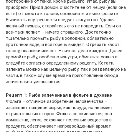
посторонние оттенки, кроме рыбьего. Итак, рыбу вы
приобрели. Придя домой, очистите ее от чешуи (если она
есть) от хвоста к голове, ополосните и выпотрошите.
Вынимать внутренности следует аккуратно. Удаляя
желчный пузырь, старайтесь его не повредить. Если он
все-таки лопнет – ничего страшного. Достаточно
тщательно промыть рыбу в холодной, обязательно
проточной воде, и вся горечь выйдет. Отрезать хвост,
голову, плавники или нет – личное дело каждого. Далее
промойте рыбу, особенно изнутри, обмажьте солью и
следуйте согласно определенному рецепту. Кстати,
запекать можно как цельную рыбу, так и разделанную на
части, в таком случае время на приготовление блюда
значительно уменьшается.
Рецепт 1: Рыба запеченная в фольге в духовке
Фольга – отличное изобретение человечества –
защищает пищевое сырье, как посуда, но не имеет
отрицательных сторон. Фольга не окисляется, она
компактна, легка, сохраняет полезные вещества в
продукте, обеспечивает непревзойденный аромат