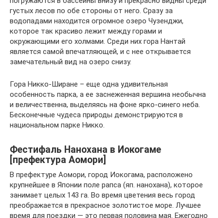
погружаются в бассейны внизу и прекрасно видны среди
густых лесов по обе стороны от него. Сразу за
водопадами находится огромное озеро Чузенджи,
которое так красиво лежит между горами и
окружающими его холмами. Среди них гора Нантай
является самой впечатляющей, и с нее открывается
замечательный вид на озеро снизу.
Гора Никко-Ширане – еще одна удивительная
особенность парка, а ее заснеженная вершина необычна
и величественна, выделяясь на фоне ярко-синего неба.
Бесконечные чудеса природы демонстрируются в
национальном парке Никко.
Фестифаль Нанохана в Иокогаме
[префектура Аомори]
В префектуре Аомори, город Иокогама, расположено
крупнейшее в Японии поле рапса (яп. нанохана), которое
занимает целых 143 га. Во время цветения весь город
преображается в прекрасное золотистое море. Лучшее
время для поездки — это первая половина мая. Ежегодно