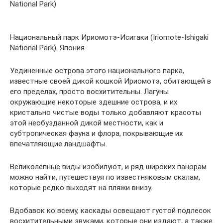
National Park)
Национальный парк Ириомотэ-Исигаки (Iriomote-Ishigaki
National Park). Япония
Уединенные острова этого национального парка,
известные своей дикой кошкой Ириомотэ, обитающей в
его пределах, просто восхитительны. Лагуны
окружающие некоторые здешние острова, и их
кристально чистые воды только добавляют красоты
этой необузданной дикой местности, как и
субтропическая фауна и флора, покрывающие их
впечатляющие ландшафты.
Великолепные виды изобилуют, и ряд широких панорам
можно найти, путешествуя по известняковым скалам,
которые редко выходят на пляжи внизу.
Вдобавок ко всему, каскады освещают густой подлесок
восхитительными звуками, которые они издают, а также