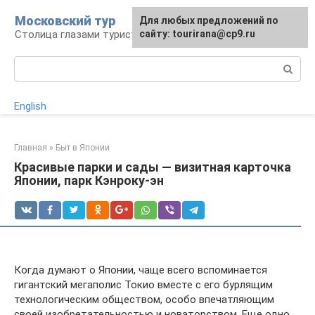
Перейти
Московский тур
Для любых предложений по
к
Столица глазами туриста
сайту: tourirana@cp9.ru
контенту
Поиск:
English
Главная
»
Быт в Японии
Красивые парки и сады — визитная карточка
Японии, парк Кэнроку-эн
Когда думают о Японии, чаще всего вспоминается
гигантский мегаполис Токио вместе с его бурлящим
технологическим обществом, особо впечатляющим
своей изобретательностью и новаторством. Еще одно