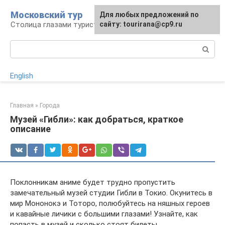
Перейти
Московский тур
Для любых предложений по
к
Столица глазами туриста
сайту: tourirana@cp9.ru
контенту
Поиск:
English
Главная
»
Города
Музей «Гибли»: как добраться, краткое
описание
Поклонникам аниме будет трудно пропустить
замечательный музей студии Гибли в Токио. Окунитесь в
мир Мононокэ и Тоторо, полюбуйтесь на няшных героев
и кавайные личики с большими глазами! Узнайте, как
попасть в музей и сколько стоят билеты.