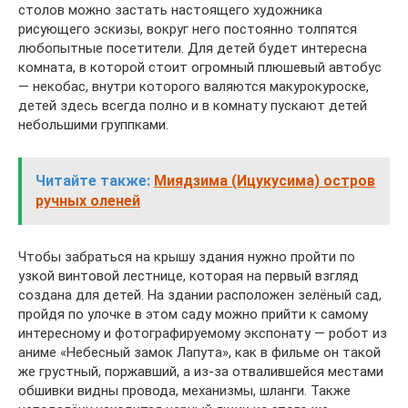
столов можно застать настоящего художника
рисующего эскизы, вокруг него постоянно толпятся
любопытные посетители. Для детей будет интересна
комната, в которой стоит огромный плюшевый автобус
— некобас, внутри которого валяются макурокуроске,
детей здесь всегда полно и в комнату пускают детей
небольшими группками.
Читайте также:
Миядзима (Ицукусима) остров
ручных оленей
Чтобы забраться на крышу здания нужно пройти по
узкой винтовой лестнице, которая на первый взгляд
создана для детей. На здании расположен зелёный сад,
пройдя по улочке в этом саду можно прийти к самому
интересному и фотографируемому экспонату — робот из
аниме «Небесный замок Лапута», как в фильме он такой
же грустный, поржавший, а из-за отвалившейся местами
обшивки видны провода, механизмы, шланги. Также