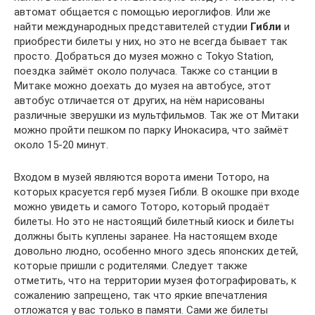
автомат общается с помощью иероглифов. Или же
найти международных представителей студии
Гибли
и
приобрести билеты у них, но это не всегда бывает так
просто. Добраться до музея можно с Tokyo Station,
поездка займёт около получаса. Также со станции в
Митаке можно доехать до музея на автобусе, этот
автобус отличается от других, на нём нарисованы
различные зверушки из мультфильмов. Так же от Митаки
можно пройти пешком по парку Инокасира, что займёт
около 15-20 минут.
Входом в музей являются ворота имени Тоторо, на
которых красуется герб музея Гибли. В окошке при входе
можно увидеть и самого Тоторо, который продаёт
билеты. Но это не настоящий билетный киоск и билеты
должны быть куплены заранее. На настоящем входе
довольно людно, особенно много здесь японских детей,
которые пришли с родителями. Следует также
отметить, что на территории музея фотографировать, к
сожалению запрещено, так что яркие впечатления
отложатся у вас только в памяти. Сами же билеты