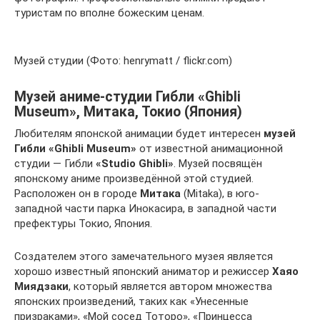
туристам по вполне божеским ценам.
Музей студии (Фото: henrymatt / flickr.com)
Музей аниме-студии Гибли «Ghibli
Museum», Митака, Токио (Япония)
Любителям японской анимации будет интересен
музей
Гибли «Ghibli Museum»
от известной анимационной
студии — Гибли
«Studio Ghibli»
. Музей посвящён
японскому аниме произведённой этой студией.
Расположен он в городе
Митака
(Mitaka), в юго-
западной части парка Инокасира, в западной части
префектуры Токио, Япония.
Создателем этого замечательного музея является
хорошо известный японский аниматор и режиссер
Хаяо
Миядзаки
, который является автором множества
японских произведений, таких как «Унесенные
призраками», «Мой сосед Тоторо», «Принцесса