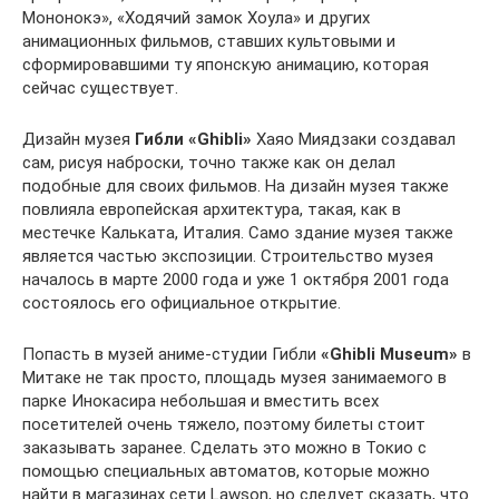
Мононокэ», «Ходячий замок Хоула» и других
анимационных фильмов, ставших культовыми и
сформировавшими ту японскую анимацию, которая
сейчас существует.
Дизайн музея
Гибли «Ghibli»
Хаяо Миядзаки создавал
сам, рисуя наброски, точно также как он делал
подобные для своих фильмов. На дизайн музея также
повлияла европейская архитектура, такая, как в
местечке Кальката, Италия. Само здание музея также
является частью экспозиции. Строительство музея
началось в марте 2000 года и уже 1 октября 2001 года
состоялось его официальное открытие.
Попасть в музей аниме-студии Гибли
«Ghibli Museum»
в
Митаке не так просто, площадь музея занимаемого в
парке Инокасира небольшая и вместить всех
посетителей очень тяжело, поэтому билеты стоит
заказывать заранее. Сделать это можно в Токио с
помощью специальных автоматов, которые можно
найти в магазинах сети Lawson, но следует сказать, что