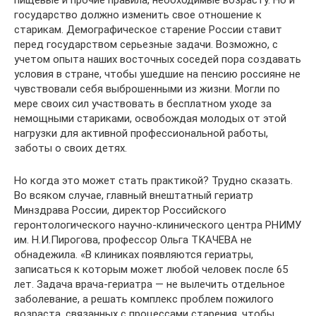
пищевые и прочие правила, необходимые возрасту. Но и
государство должно изменить свое отношение к
старикам. Демографическое старение России ставит
перед государством серьезные задачи. Возможно, с
учетом опыта наших восточных соседей пора создавать
условия в стране, чтобы ушедшие на пенсию россияне не
чувствовали себя выброшенными из жизни. Могли по
мере своих сил участвовать в бесплатном уходе за
немощными стариками, освобождая молодых от этой
нагрузки для активной профессиональной работы,
заботы о своих детях.
Но когда это может стать практикой? Трудно сказать.
Во всяком случае, главный внештатный гериатр
Минздрава России, директор Российского
геронтологического научно-клинического центра РНИМУ
им. Н.И.Пирогова, профессор Ольга ТКАЧЕВА не
обнадежила. «В клиниках появляются гериатры,
записаться к которым может любой человек после 65
лет. Задача врача-гериатра — не вылечить отдельное
заболевание, а решать комплекс проблем пожилого
возраста, связанных с процессами старения, чтобы