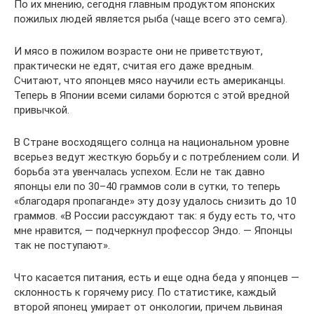
По их мнению, сегодня главным продуктом японских
пожилых людей является рыба (чаще всего это семга).
И мясо в пожилом возрасте они не приветствуют,
практически не едят, считая его даже вредным.
Считают, что японцев мясо научили есть американцы.
Теперь в Японии всеми силами борются с этой вредной
привычкой.
В Стране восходящего солнца на национальном уровне
всерьез ведут жесткую борьбу и с потреблением соли. И
борьба эта увенчалась успехом. Если не так давно
японцы ели по 30–40 граммов соли в сутки, то теперь
«благодаря пропаганде» эту дозу удалось снизить до 10
граммов. «В России рассуждают так: я буду есть то, что
мне нравится, — подчеркнул профессор Эндо. — Японцы
так не поступают».
Что касается питания, есть и еще одна беда у японцев —
склонность к горячему рису. По статистике, каждый
второй японец умирает от онкологии, причем львиная