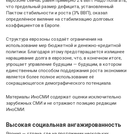
еврозоне сейчас равен примерно 2% ВВП. Надо полагать,
что предельный размер дефицита, установленный
Пактом стабильности и роста (3% ВВП), оказал
определённое виляние на стабилизацию долговых
коэффициентов в Европе.
Структура еврозоны создаёт ограничения на
использование мер бюджетной и денежно-кредитной
политики. Благодаря этому предотвращается излишнее
наращивание долга в еврозоне, что, в конечном итоге,
упрощает управление будущим — будущим, в котором
единственным способом поддержания роста экономики
является более полное использование её
сокращающегося демографического потенциала.
Материалы ИноСМИ содержат оценки исключительно
зарубежных СМИ и не отражают позицию редакции
ИноСМИ.
Высокая социальная ангажированность
Япония — страна, где на протяжении нескольких