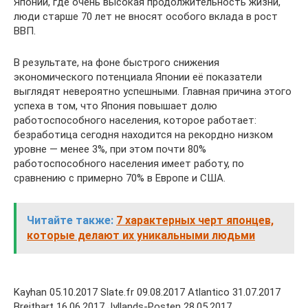
Японии, где очень высокая продолжительность жизни,
люди старше 70 лет не вносят особого вклада в рост
ВВП.
В результате, на фоне быстрого снижения
экономического потенциала Японии её показатели
выглядят невероятно успешными. Главная причина этого
успеха в том, что Япония повышает долю
работоспособного населения, которое работает:
безработица сегодня находится на рекордно низком
уровне — менее 3%, при этом почти 80%
работоспособного населения имеет работу, по
сравнению с примерно 70% в Европе и США.
Читайте также:
7 характерных черт японцев,
которые делают их уникальными людьми
Kayhan 05.10.2017 Slate.fr 09.08.2017 Atlantico 31.07.2017
Breitbart 16.06.2017 Jyllands-Posten 28.05.2017