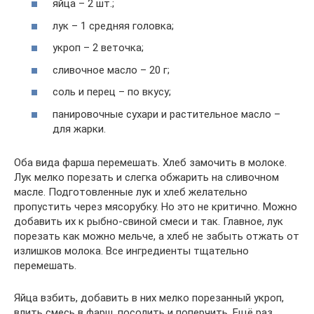
яйца – 2 шт.;
лук – 1 средняя головка;
укроп – 2 веточка;
сливочное масло – 20 г;
соль и перец – по вкусу;
панировочные сухари и растительное масло –
для жарки.
Оба вида фарша перемешать. Хлеб замочить в молоке.
Лук мелко порезать и слегка обжарить на сливочном
масле. Подготовленные лук и хлеб желательно
пропустить через мясорубку. Но это не критично. Можно
добавить их к рыбно-свиной смеси и так. Главное, лук
порезать как можно мельче, а хлеб не забыть отжать от
излишков молока. Все ингредиенты тщательно
перемешать.
Яйца взбить, добавить в них мелко порезанный укроп,
влить смесь в фарш, посолить и поперчить. Ещё раз