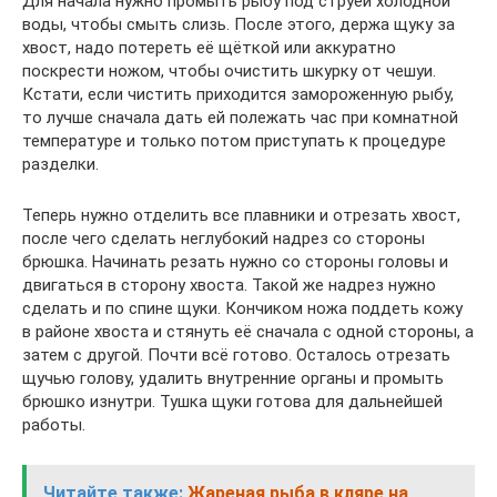
Для начала нужно промыть рыбу под струёй холодной
воды, чтобы смыть слизь. После этого, держа щуку за
хвост, надо потереть её щёткой или аккуратно
поскрести ножом, чтобы очистить шкурку от чешуи.
Кстати, если чистить приходится замороженную рыбу,
то лучше сначала дать ей полежать час при комнатной
температуре и только потом приступать к процедуре
разделки.
Теперь нужно отделить все плавники и отрезать хвост,
после чего сделать неглубокий надрез со стороны
брюшка. Начинать резать нужно со стороны головы и
двигаться в сторону хвоста. Такой же надрез нужно
сделать и по спине щуки. Кончиком ножа поддеть кожу
в районе хвоста и стянуть её сначала с одной стороны, а
затем с другой. Почти всё готово. Осталось отрезать
щучью голову, удалить внутренние органы и промыть
брюшко изнутри. Тушка щуки готова для дальнейшей
работы.
Читайте также:
Жареная рыба в кляре на