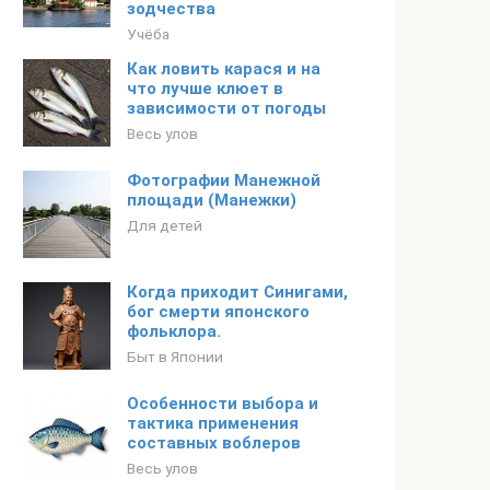
зодчества
Учёба
Как ловить карася и на
что лучше клюет в
зависимости от погоды
Весь улов
Фотографии Манежной
площади (Манежки)
Для детей
Когда приходит Синигами,
бог смерти японского
фольклора.
Быт в Японии
Особенности выбора и
тактика применения
составных воблеров
Весь улов