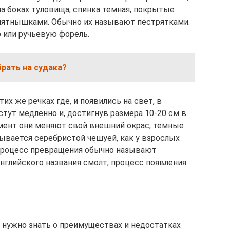
 боках туловища, спинка темная, покрытые
ятнышками. Обычно их называют пестрятками.
 или ручьевую форель.
рать на судака?
их же речках где, и появились на свет, в
стут медленно и, достигнув размера 10-20 см в
момент они меняют свой внешний окрас, темные
рывается серебристой чешуей, как у взрослых
 процесс превращения обычно называют
нглийского названия смолт, процесс появления
, нужно знать о преимуществах и недостатках