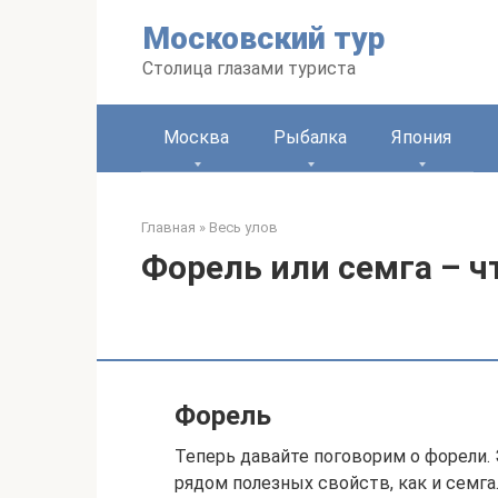
Перейти
Московский тур
к
контенту
Столица глазами туриста
Москва
Рыбалка
Япония
Главная
»
Весь улов
Форель или семга – ч
Форель
Теперь давайте поговорим о форели. 
рядом полезных свойств, как и семга