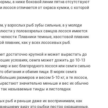
формы, а ниже боковой линии пятна отсутствуют
 лосося отличается от окраса кумжи, с которой
, у взрослых рыб зубы сильные, а у молоди
елюсти у половозрелых самцов лосося имеется
 челюсти. Плавники темные, хвостовой плавник
й плавник, как у всех лососевых рыб.
ает достаточно крупной и может вырастать до
ороших условиях, семга может дожить до 10-13
азмер и вес благородного лосося или семги сильно
го обитания и обилия пищи. В морях семга
ольших размеров и весом 5-10 кг, а те лососи,
 вырастают значительно меньше и вес их обычно
и так называемые тинды и листопадки.
ых рыб и раньше даже их воспринимали, как
 внешнему виду это рыбки пестро окрашенные,