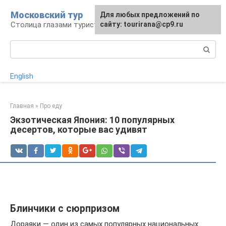
Перейти
Московский тур
Для любых предложений по
к
Столица глазами туриста
сайту: tourirana@cp9.ru
контенту
Поиск:
English
Главная
»
Про еду
Экзотическая Япония: 10 популярных
десертов, которые вас удивят
Блинчики с сюрпризом
Дораяки — один из самых популярных национальных