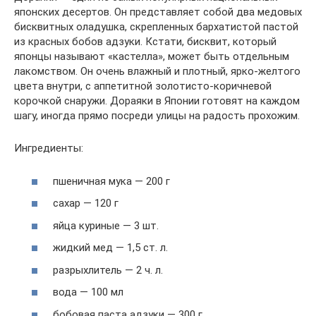
японских десертов. Он представляет собой два медовых
бисквитных оладушка, скрепленных бархатистой пастой
из красных бобов адзуки. Кстати, бисквит, который
японцы называют «кастелла», может быть отдельным
лакомством. Он очень влажный и плотный, ярко-желтого
цвета внутри, с аппетитной золотисто-коричневой
корочкой снаружи. Дораяки в Японии готовят на каждом
шагу, иногда прямо посреди улицы на радость прохожим.
Ингредиенты:
пшеничная мука — 200 г
сахар — 120 г
яйца куриные — 3 шт.
жидкий мед — 1,5 ст. л.
разрыхлитель — 2 ч. л.
вода — 100 мл
бобовая паста адзуки — 300 г