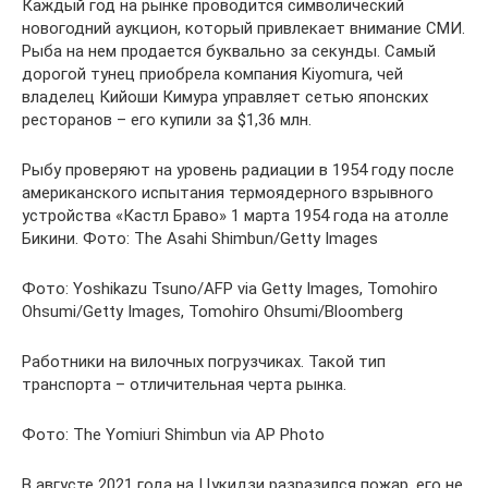
Каждый год на рынке проводится символический
новогодний аукцион, который привлекает внимание СМИ.
Рыба на нем продается буквально за секунды. Самый
дорогой тунец приобрела компания Kiyomura, чей
владелец Кийоши Кимура управляет сетью японских
ресторанов – его купили за $1,36 млн.
Рыбу проверяют на уровень радиации в 1954 году после
американского испытания термоядерного взрывного
устройства «Кастл Браво» 1 марта 1954 года на атолле
Бикини. Фото: The Asahi Shimbun/Getty Images
Фото: Yoshikazu Tsuno/AFP via Getty Images, Tomohiro
Ohsumi/Getty Images, Tomohiro Ohsumi/Bloomberg
Работники на вилочных погрузчиках. Такой тип
транспорта – отличительная черта рынка.
Фото: The Yomiuri Shimbun via AP Photo
В августе 2021 года на Цукидзи разразился пожар, его не