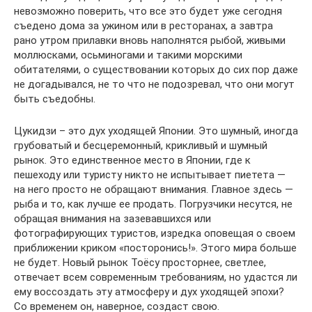
невозможно поверить, что все это будет уже сегодня
съедено дома за ужином или в ресторанах, а завтра
рано утром прилавки вновь наполнятся рыбой, живыми
моллюсками, осьминогами и такими морскими
обитателями, о существовании которых до сих пор даже
не догадывался, не то что не подозревал, что они могут
быть съедобны.
Цукидзи – это дух уходящей Японии. Это шумный, иногда
грубоватый и бесцеремонный, крикливый и шумный
рынок. Это единственное место в Японии, где к
пешеходу или туристу никто не испытывает пиетета —
на него просто не обращают внимания. Главное здесь —
рыба и то, как лучше ее продать. Погрузчики несутся, не
обращая внимания на зазевавшихся или
фотографирующих туристов, изредка оповещая о своем
приближении криком «посторонись!». Этого мира больше
не будет. Новый рынок Тоёсу просторнее, светлее,
отвечает всем современным требованиям, но удастся ли
ему воссоздать эту атмосферу и дух уходящей эпохи?
Со временем он, наверное, создаст свою.