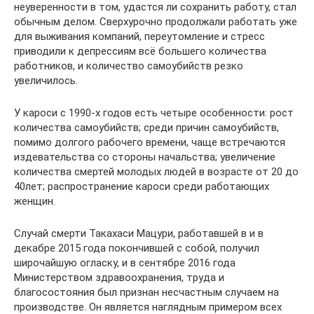
неуверенности в том, удастся ли сохранить работу, стал
обычным делом. Сверхурочно продолжали работать уже
для выживания компаний, переутомление и стресс
приводили к депрессиям всё большего количества
работников, и количество самоубийств резко
увеличилось.
У кароси с 1990-х годов есть четыре особенности: рост
количества самоубийств; среди причин самоубийств,
помимо долгого рабочего времени, чаще встречаются
издевательства со стороны начальства; увеличение
количества смертей молодых людей в возрасте от 20 до
40лет; распространение кароси среди работающих
женщин.
Случай смерти Такахаси Мацури, работавшей в и в
декабре 2015 года покончившей с собой, получил
широчайшую огласку, и в сентябре 2016 года
Министерством здравоохранения, труда и
благосостояния был признан несчастным случаем на
производстве. Он является наглядным примером всех