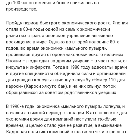
до 100 часов в месяц и более прижилась на
производстве.
Пройдя период быстрого экономического роста, Япония
стала в 80-е годы одной из самых экономически
развитых стран, а японское управление вызывало
восхищение в мире. Однако во второй половине 80-х
годов, во время экономики «мыльного пузыря»,
проявилась другая сторона «экономического величия»
Японии – люди один за другим умирали – в частности, от
инсульта и инфаркта. Тогда в 1988 году адвокаты, врачи
и другие специалисты объединили силы и организовали
для граждан консультационную службу «Номер 110 для
кароси» (Кароси хякуто бан), и на них хлынул поток
обращавшихся за советом родственников умерших.
В 1990-е годы экономика «мыльного пузыря» лопнула, и
начался затяжной период стагнации. В это нелёгкое для
экономики время для компаний наступили тяжёлые
времена, и целью стало уже не развитие, а выживание.
Кадровая политика компаний стала жёстче, и стресс от