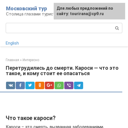
Перейти
Московский тур
Для любых предложений по
к
Столица глазами туриста
сайту: tourirana@cp9.ru
контенту
Поиск:
English
Главная
»
Интересно
Перетрудились до смерти. Кароси — что это
такое, и кому стоит ее опасаться
Что такое кароси?
Кароси – это смерть, вызванная заболеваниями,