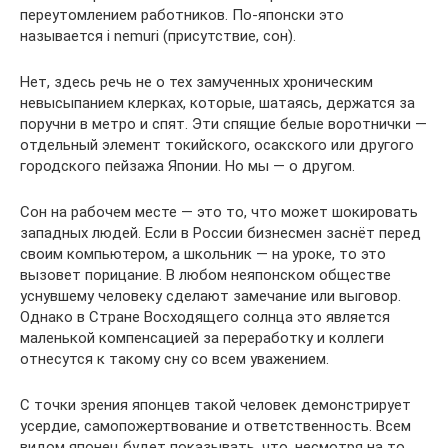
переутомлением работников. По-японски это
называется i nemuri (присутствие, сон).
Нет, здесь речь не о тех замученных хроническим
невысыпанием клерках, которые, шатаясь, держатся за
поручни в метро и спят. Эти спящие белые воротнички —
отдельный элемент токийского, осакского или другого
городского пейзажа Японии. Но мы — о другом.
Сон на рабочем месте — это то, что может шокировать
западных людей. Если в России бизнесмен заснёт перед
своим компьютером, а школьник — на уроке, то это
вызовет порицание. В любом неяпонском обществе
уснувшему человеку сделают замечание или выговор.
Однако в Стране Восходящего солнца это является
маленькой компенсацией за переработку и коллеги
отнесутся к такому сну со всем уважением.
С точки зрения японцев такой человек демонстрирует
усердие, самопожертвование и ответственность. Всем
видом японец будет показывать, что, несмотря на то,