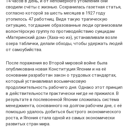
14 часов в день, и от непомерного утомления они
сводили счёты с жизнью. Сохранилась газетная статья,
согласно которой за шесть месяцев в 1927 году
утопилось 47 работниц. Видя такую трагическую
ситуацию, тогдашние образованные люди организовали
волонтёрскую группу по противодействию суицидам
«Материнский дом» (Хаха-но иэ), устанавливали возле
озера таблички, делали обходы, чтобы удержать людей
от самоубийства.
После поражения во Второй мировой войне была
опубликована новая Конституция Японии и на её
основании разработан закон о трудовых стандартах,
который устанавливал восьмичасовую
продолжительность рабочего дня. Однако этот принцип
в действительности практически нигде не прижился. В
результате в послевоенной Японии сложилась система
менеджмента, основанного на долгом рабочем дне, с её
помощью удалось добиться быстрого экономического
роста, и Япония стала одной из самых экономически
развитых стран мира.