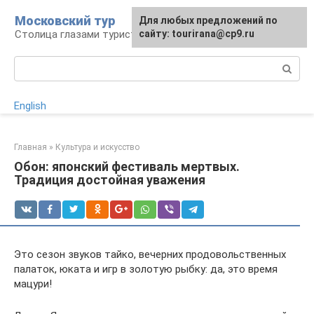
Перейти
Московский тур
Для любых предложений по
к
Столица глазами туриста
сайту: tourirana@cp9.ru
контенту
Поиск:
English
Главная
»
Культура и искусство
Обон: японский фестиваль мертвых.
Традиция достойная уважения
Это сезон звуков тайко, вечерних продовольственных
палаток, юката и игр в золотую рыбку: да, это время
мацури!