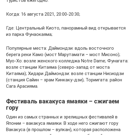
туристов ежегодно.
Когда: 16 августа 2021, 20:00-20:30;
Где: Центральный Киото, панорамный вид открывается
из парка Фунаокаяма;
Популярные места: Даймондзи: вдоль восточного
берега реки Камо (мост Марутамати – мост Мисоно);
Муо-Хо: возле женского колледжа Notre Dame; Фунагата:
возле станции Китаяма (северо-запад от моста
Китаяма); Хидари Даймондзи: возле станции Нисиодзи
(станция Сайин – храм Кинкаку-дзи); Ториигата: район
Сага Арасияма.
Фестиваль вакакуса ямаяки – сжигаем
гору
Один из самых странных и зрелищных фестивалей в
Японии – вакакуса ямаяки. В ходе него сжигают гору
Вакакуса (в прошлом – вулкан), которая расположена