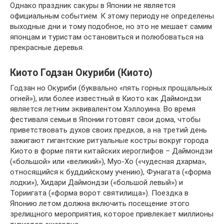
Однако праздник сакуры в Японии не является
официальным событием. К этому периоду не определены
выходные дни и тому подобное, но это не мешает самим
японцам и туристам остановиться и полюбоваться на
прекрасные деревья.
Киото Годзан Окуриби (Киото)
Годзан но Окуриби (буквально «пять горных прощальных
огней»), или более известный в Киото как Даймондзи
является летним эквивалентом Хэллоуина. Во время
фестиваля семьи в Японии готовят свои дома, чтобы
приветствовать духов своих предков, а на третий день
зажигают гигантские ритуальные костры вокруг города
Киото в форме пяти китайских иероглифов – Даймондзи
(«большой» или «великий»), Муо-Хо («чудесная дхарма»,
относящийся к буддийскому учению), Фунагата («форма
лодки»), Хидари Даймондзи («большой левый») и
Ториигата («форма ворот святилища»). Поездка в
Японию летом должна включить посещение этого
зрелищного мероприятия, которое привлекает миллионы