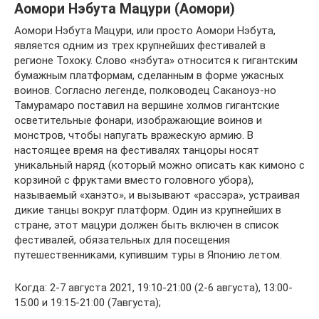
Аомори Нэбута Мацури (Аомори)
Аомори Нэбута Мацури, или просто Аомори Нэбута,
является одним из трех крупнейших фестивалей в
регионе Тохоку. Слово «нэбута» относится к гигантским
бумажным платформам, сделанным в форме ужасных
воинов. Согласно легенде, полководец Саканоуэ-но
Тамурамаро поставил на вершине холмов гигантские
осветительные фонари, изображающие воинов и
монстров, чтобы напугать вражескую армию. В
настоящее время на фестивалях танцоры носят
уникальный наряд (который можно описать как кимоно с
корзиной с фруктами вместо головного убора),
называемый «ханэто», и вызывают «рассэра», устраивая
дикие танцы вокруг платформ. Один из крупнейших в
стране, этот мацури должен быть включен в список
фестивалей, обязательных для посещения
путешественниками, купившим туры в Японию летом.
Когда: 2-7 августа 2021, 19:10-21:00 (2-6 августа), 13:00-
15:00 и 19:15-21:00 (7августа);