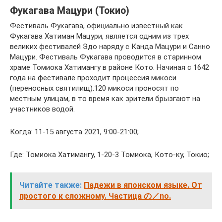
Фукагава Мацури (Токио)
Фестиваль Фукагава, официально известный как
Фукагава Хатиман Мацури, является одним из трех
великих фестивалей Эдо наряду с Канда Мацури и Санно
Мацури. Фестиваль Фукагава проводится в старинном
храме Томиока Хатимангу в районе Кото. Начиная с 1642
года на фестивале проходит процессия микоси
(переносных святилищ).120 микоси проносят по
местным улицам, в то время как зрители брызгают на
участников водой.
Когда: 11-15 августа 2021, 9:00-21:00;
Где: Томиока Хатимангу, 1-20-3 Томиока, Кото-ку, Токио;
Читайте также:
Падежи в японском языке. От
простого к сложному. Частица の／no.