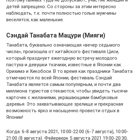
поэтому пьяных туда не допускают, участие женщин и
детей запрещено. Со стороны за этим интересно
наблюдать, т.к. почти полностью голые мужчины
веселятся, как маленькие.
Сэндай Танабата Мацури (Мияги)
Танабата, буквально означающая «вечер седьмого
числа», произошла от китайского фестиваля Циси,
который празднует ежегодную встречу молодого
пастуха и девушки ткачихи, известные в Японии как
Орихимэ и Хикобоси. В то время как праздники Танабата
отмечаются по всей Японии, фестиваль Сэндай
Танабата является самым популярным, и почти два
миллиона туристов стекаются, чтобы увидеть тысячи
карточек с желаниями, украшающими бамбуковые
деревья. Это захватывающее зрелище и прекрасная
возможность ярко и насыщенно провести отдых в
Японии!
Когда: 6-8 августа 2021, 10:00-22:00 (6-7 августа), 10:00-
21:00 (8 августа). Фейерверк 5 августа 2021 19:00-20:30;