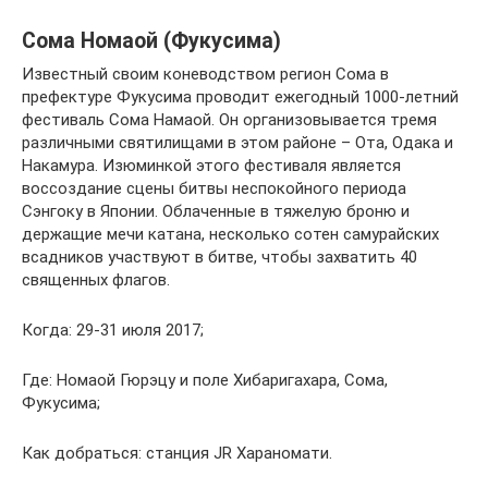
Сома Номаой (Фукусима)
Известный своим коневодством регион Сома в
префектуре Фукусима проводит ежегодный 1000-летний
фестиваль Сома Намаой. Он организовывается тремя
различными святилищами в этом районе – Ота, Одака и
Накамура. Изюминкой этого фестиваля является
воссоздание сцены битвы неспокойного периода
Сэнгоку в Японии. Облаченные в тяжелую броню и
держащие мечи катана, несколько сотен самурайских
всадников участвуют в битве, чтобы захватить 40
священных флагов.
Когда: 29-31 июля 2017;
Где: Номаой Гюрэцу и поле Хибаригахара, Сома,
Фукусима;
Как добраться: станция JR Хараномати.