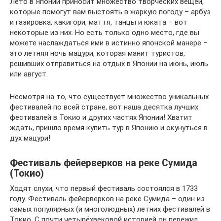
Лето в Японии приносит множество творческих вещей,
которые помогут вам выстоять в жаркую погоду – арбуз
и газировка, какигори, маття, танцы и юката – вот
некоторые из них. Но есть только одно место, где вы
можете наслаждаться ими в истинно японской манере –
это летняя ночь мацури, которая манит туристов,
решивших отправиться на отдых в Японии на июнь, июль
или август.
Несмотря на то, что существует множество уникальных
фестивалей по всей стране, вот наша десятка лучших
фестивалей в Токио и других частях Японии! Хватит
ждать, пришло время купить тур в Японию и окунуться в
дух мацури!
Фестиваль фейерверков на реке Сумида
(Токио)
Ходят слухи, что первый фестиваль состоялся в 1733
году. Фестиваль фейерверков на реке Сумида – один из
самых популярных (и многолюдных) летних фестивалей в
Токио. С почти четырёхвековой историей он пережил