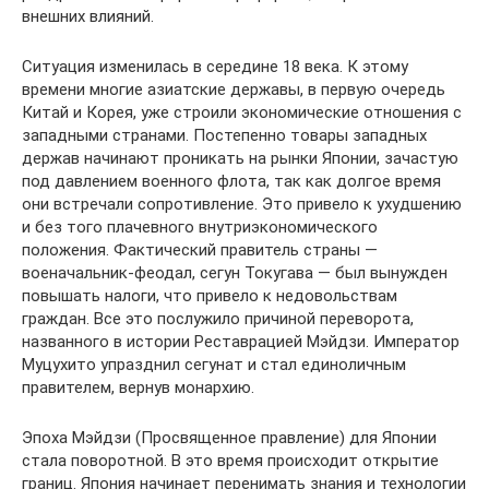
внешних влияний.
Ситуация изменилась в середине 18 века. К этому
времени многие азиатские державы, в первую очередь
Китай и Корея, уже строили экономические отношения с
западными странами. Постепенно товары западных
держав начинают проникать на рынки Японии, зачастую
под давлением военного флота, так как долгое время
они встречали сопротивление. Это привело к ухудшению
и без того плачевного внутриэкономического
положения. Фактический правитель страны —
военачальник-феодал, сегун Токугава — был вынужден
повышать налоги, что привело к недовольствам
граждан. Все это послужило причиной переворота,
названного в истории Реставрацией Мэйдзи. Император
Муцухито упразднил сегунат и стал единоличным
правителем, вернув монархию.
Эпоха Мэйдзи (Просвященное правление) для Японии
стала поворотной. В это время происходит открытие
границ. Япония начинает перенимать знания и технологии